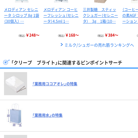
メロディアン セレニ
メロディアン コーヒ
三井製糖 スティッ
（コーヒ
ータ シロップ 8g 1袋
ーフレッシュ（セレニ
クシュガー（セレニー
の素AGF
（30個入） …
ータ）4.5ml 1…
タ） 3g 1箱（10…
ーション 
￥248～
￥168～
￥384～
（税込）
（税込）
（税込）
ミルク/シュガーの売れ筋ランキングへ
「クリープ ブライト」に関連するピンポイントサーチ
「業務用ココアオレ」の特集
「業務用水」の特集