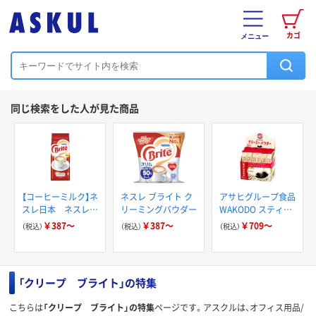
カゴ
メニュー
同じ検索をした人が見た商品
【コーヒーミルク】ネ
ネスレ ブライト ク
アサヒグループ食品
スレ日本 ネスレ
リーミングパウダー
WAKODO スティッ
ブライト
ク
￥387～
￥387～
￥709～
（税込）
（税込）
（税込）
「クリープ ブライト」の特集
こちらは
「クリープ ブライト」の特集
ページです。アスクルは、オフィス用品/