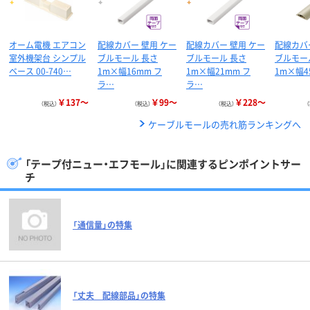
オーム電機 エアコン
配線カバー 壁用 ケー
配線カバー 壁用 ケー
配線カバ
室外機架台 シンプル
ブルモール 長さ
ブルモール 長さ
ブルモー
ベース 00-740…
1m×幅16mm フ
1m×幅21mm フ
1m×幅4
ラ…
ラ…
￥137～
￥99～
￥228～
（税込）
（税込）
（税込）
ケーブルモールの売れ筋ランキングへ
「テープ付ニュー・エフモール」に関連するピンポイントサー
チ
「通信量」の特集
「丈夫 配線部品」の特集