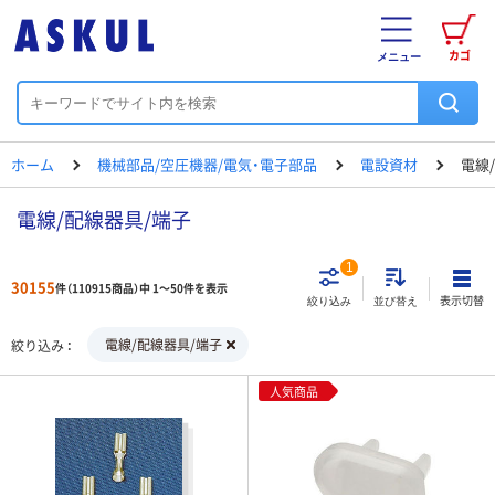
カゴ
メニュー
ホーム
機械部品/空圧機器/電気・電子部品
電設資材
電線
電線/配線器具/端子
1
30155
件（110915商品）中 1～50件を表示
表示切替
絞り込み
並び替え
電線/配線器具/端子
絞り込み
人気商品