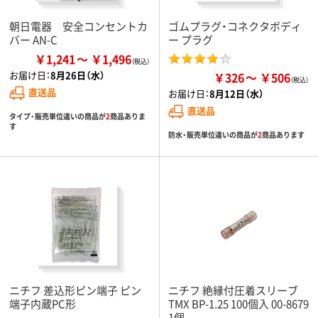
朝日電器 安全コンセントカ
ゴムプラグ・コネクタボディ
バー AN-C
ー プラグ
￥1,241
￥1,496
お届け日：
8月26日（水）
￥326
￥506
直送品
お届け日：
8月12日（水）
直送品
タイプ・販売単位違いの商品が
2
商品ありま
す
防水・販売単位違いの商品が
2
商品あります
ニチフ 差込形ピン端子 ピン
ニチフ 絶縁付圧着スリーブ
端子内蔵PC形
TMX BP-1.25 100個入 00-8679
1個