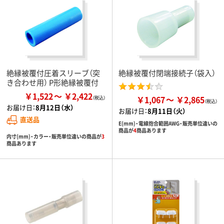
絶縁被覆付圧着スリーブ（突
絶縁被覆付閉端接続子（袋入）
き合わせ用） P形絶縁被覆付
￥1,522
￥2,422
￥1,067
￥2,865
お届け日：
8月12日（水）
お届け日：
8月11日（火）
直送品
E(mm)・電線抱合範囲AWG・販売単位違いの
商品が
4
商品あります
内寸(mm)・カラー・販売単位違いの商品が
3
商品あります