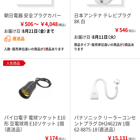
朝日電器 安全プラグカバー
日本アンテナ テレビプラグ
8K 白
￥506
￥4,048
￥546
お届け日：
8月21日（金）まで
（税込）
お届け日：
8月11日（火）
直送品
商品タイプ・販売単位違いの商品が
2
商品あ
入数・販売単位違いの商品が
2
商品あります
ります
人気商品
パイロ電子 電球ソケット E10
パナソニック リーラーコンセ
形 豆電球用 E10ソケット 1個
ントプラグ DH24621W 1個
（直送品）
62-8875-18（直送品）
￥174
￥15,131
（税込）
（税込）