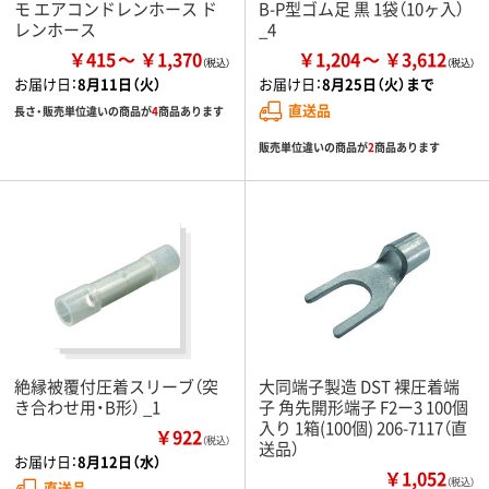
モ エアコンドレンホース ド
B-P型ゴム足 黒 1袋（10ヶ入）
レンホース
_4
￥415
￥1,370
￥1,204
￥3,612
お届け日：
8月11日（火）
お届け日：
8月25日（火）まで
直送品
長さ・販売単位違いの商品が
4
商品あります
販売単位違いの商品が
2
商品あります
絶縁被覆付圧着スリーブ（突
大同端子製造 DST 裸圧着端
き合わせ用・B形） _1
子 角先開形端子 F2ー3 100個
入り 1箱(100個) 206-7117（直
￥922
（税込）
送品）
お届け日：
8月12日（水）
￥1,052
（税込）
直送品