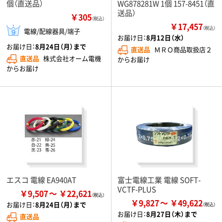
個（直送品）
WG878281W 1個 157-8451（直
送品）
￥305
（税込）
￥17,457
（税込）
電線/配線器具/端子
お届け日：
8月12日（水）
お届け日：
8月24日（月）まで
直送品
ＭＲＯ商品取扱店２
直送品
株式会社オーム電機
からお届け
からお届け
エスコ 電線 EA940AT
富士電線工業 電線 SOFT-
VCTF-PLUS
￥9,507
￥22,621
￥9,827
￥49,622
お届け日：
8月24日（月）まで
お届け日：
8月27日（木）まで
直送品