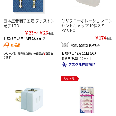
日本圧着端子製造 ファストン
ヤザワコーポレーション コン
端子 LTO
セントキャップ 10個入り
KC8 1個
￥23
￥26
￥174
お届け日：
8月13日（木）まで
（税込）
直送品
電線/配線器具/端子
お届け日：
8月11日（火）
シリーズ名・販売単位違いの商品が
3
商品あ
ります
お急ぎ便：
8月10日（月）
アスクル在庫商品
人気商品