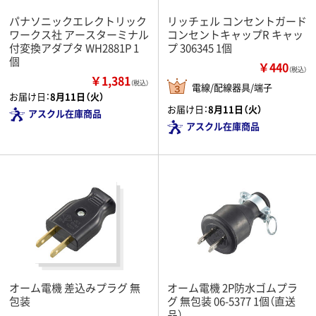
パナソニックエレクトリック
リッチェル コンセントガード
ワークス社 アースターミナル
コンセントキャップR キャッ
付変換アダプタ WH2881P 1
プ 306345 1個
個
￥440
（税込）
￥1,381
（税込）
電線/配線器具/端子
お届け日：
8月11日（火）
お届け日：
8月11日（火）
アスクル在庫商品
アスクル在庫商品
オーム電機 差込みプラグ 無
オーム電機 2P防水ゴムプラ
包装
グ 無包装 06-5377 1個（直送
品）