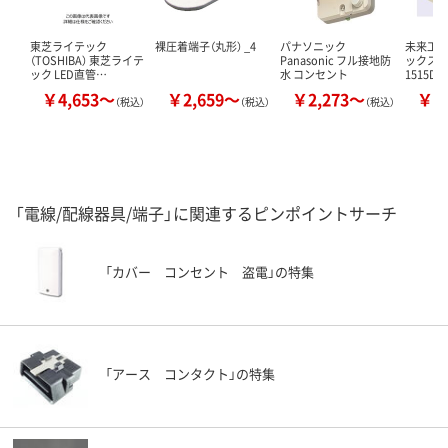
東芝ライテック
裸圧着端子（丸形） _4
パナソニック
未来工業
（TOSHIBA） 東芝ライテ
Panasonic フル接地防
ックス（深
ック LED直管…
水 コンセント
1515D
￥4,653～
￥2,659～
￥2,273～
￥5
（税込）
（税込）
（税込）
「電線/配線器具/端子」に関連するピンポイントサーチ
「カバー コンセント 盗電」の特集
「アース コンタクト」の特集