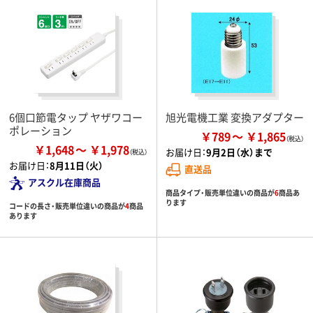
6個口節電タップ ヤザワコー
旭光電機工業 変換アダプター
ポレーション
￥789
￥1,865
￥1,648
￥1,978
お届け日：
9月2日（水）まで
お届け日：
8月11日（火）
直送品
アスクル在庫商品
商品タイプ・販売単位違いの商品が
6
商品あ
ります
コードの長さ・販売単位違いの商品が
4
商品
あります