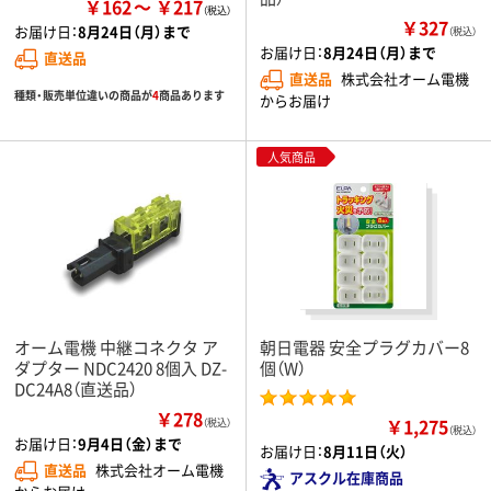
￥162
￥217
￥327
お届け日：
8月24日（月）まで
（税込）
お届け日：
8月24日（月）まで
直送品
直送品
株式会社オーム電機
種類・販売単位違いの商品が
4
商品あります
からお届け
人気商品
オーム電機 中継コネクタ ア
朝日電器 安全プラグカバー8
ダプター NDC2420 8個入 DZ-
個（W）
DC24A8（直送品）
￥278
￥1,275
（税込）
（税込）
お届け日：
9月4日（金）まで
お届け日：
8月11日（火）
直送品
株式会社オーム電機
アスクル在庫商品