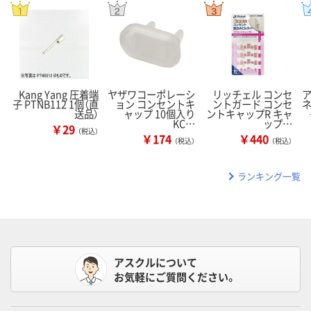
Kang Yang 圧着端
ヤザワコーポレーシ
リッチェル コンセ
子 PTNB112 1個（直
ョン コンセントキ
ントガード コンセ
ネ
送品）
ャップ 10個入り
ントキャップR キャ
KC…
ップ…
￥29
（税込）
￥174
￥440
（税込）
（税込）
ランキング一覧
アスクルについて
お気軽にご質問ください。