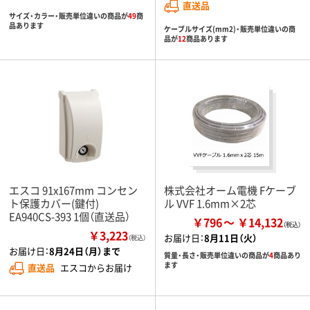
直送品
サイズ・カラー・販売単位違いの商品が
49
商
品あります
ケーブルサイズ(mm2)・販売単位違いの商
品が
12
商品あります
エスコ 91x167mm コンセン
株式会社オーム電機 Fケーブ
ト保護カバー(鍵付)
ル VVF 1.6mm×2芯
EA940CS-393 1個（直送品）
￥796
￥14,132
￥3,223
お届け日：
8月11日（火）
（税込）
お届け日：
8月24日（月）まで
質量・長さ・販売単位違いの商品が
4
商品あり
ます
直送品
エスコからお届け