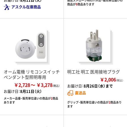
推奨ストローク時のバネ圧・販売単位違いの
商品が
9
商品あります
アスクル在庫商品
オーム電機 リモコンスイッチ
明工社 明工 医用接地プラグ
ペンダント型照明専用
￥2,006
（税込）
￥2,728
￥3,278
お届け日：
8月26日（水）まで
お届け日：
8月11日（火）
直送品
メーカー品番・販売単位違いの商品が
2
商品
グリップ・販売単位違いの商品が
2
商品あり
あります
ます