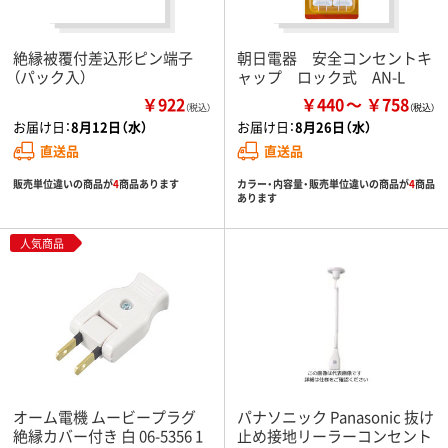
絶縁被覆付差込形ピン端子
朝日電器 安全コンセントキ
（パック入）
ャップ ロック式 AN-L
￥922
￥440
￥758
（税込）
お届け日：
8月12日（水）
お届け日：
8月26日（水）
直送品
直送品
販売単位違いの商品が
4
商品あります
カラー・内容量・販売単位違いの商品が
4
商品
あります
人気商品
オーム電機 ムービープラグ
パナソニック Panasonic 抜け
絶縁カバー付き 白 06-5356 1
止め接地リーラーコンセント