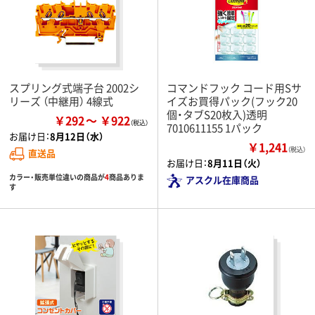
スプリング式端子台 2002シ
コマンドフック コード用Sサ
リーズ （中継用） 4線式
イズお買得パック(フック20
個・タブS20枚入)透明
￥292
￥922
7010611155 1パック
お届け日：
8月12日（水）
￥1,241
（税込）
直送品
お届け日：
8月11日（火）
カラー・販売単位違いの商品が
4
商品ありま
アスクル在庫商品
す