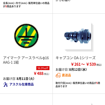
全長(mm)・内寸(mm)・販売単位違いの商品
が
5
商品あります
アイマーク アースラベルφ16
キャプコン OA-1シリーズ
AAG-1 1組
￥261
￥539
56.9%off
お届け日：
8月12日（水）
￥488
（税込）
直送品
お届け日：
8月11日（火）
取付穴径(mm)・販売単位違いの商品が
5
商
アスクル在庫商品
品あります