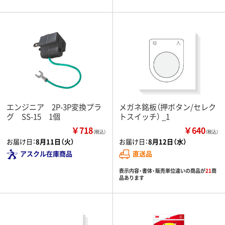
エンジニア 2P-3P変換プラ
メガネ銘板（押ボタン/セレク
グ SS-15 1個
トスイッチ） _1
￥718
￥640
（税込）
（税込）
お届け日：
8月11日（火）
お届け日：
8月12日（水）
アスクル在庫商品
直送品
表示内容・書体・販売単位違いの商品が
21
商
品あります