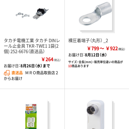
タカチ電機工業 タカチ DINレ
裸圧着端子（丸形） _2
ール止金具 TKR-TWE1 1袋(2
￥799
￥922
個) 252-6676（直送品）
お届け日：
8月12日（水）
￥264
（税込）
サイズ・全長(mm)・販売単位違いの商品が
お届け日：
8月26日（水）まで
13
商品あります
直送品
ＭＲＯ商品取扱店２
からお届け