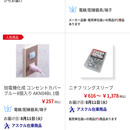
からお届け
電線/配線器具/端子
メーカー品番・販売単位違いの商品が
2
商品
あります
人気商品
旭電機化成 コンセントカバー
ニチフ リングスリーブ
ブルー8個入り AKN04BL 1個
￥616
￥1,378
￥257
お届け日：
8月11日（火）
（税込）
アスクル在庫商品
電線/配線器具/端子
お届け日：
8月11日（火）
販売単位違いの商品が
3
商品あります
アスクル在庫商品