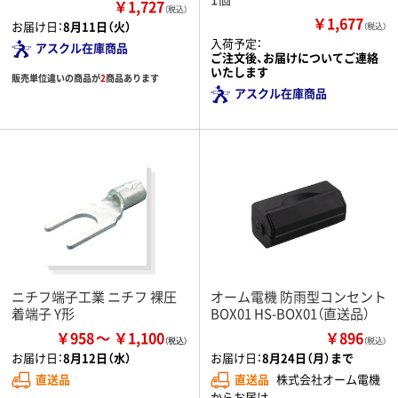
￥1,727
（税込）
￥1,677
お届け日：
8月11日（火）
（税込）
入荷予定：
アスクル在庫商品
ご注文後、お届けについてご連絡
いたします
販売単位違いの商品が
2
商品あります
アスクル在庫商品
ニチフ端子工業 ニチフ 裸圧
オーム電機 防雨型コンセント
着端子 Y形
BOX01 HS-BOX01（直送品）
￥958
￥1,100
￥896
（税込）
お届け日：
8月12日（水）
お届け日：
8月24日（月）まで
直送品
直送品
株式会社オーム電機
からお届け