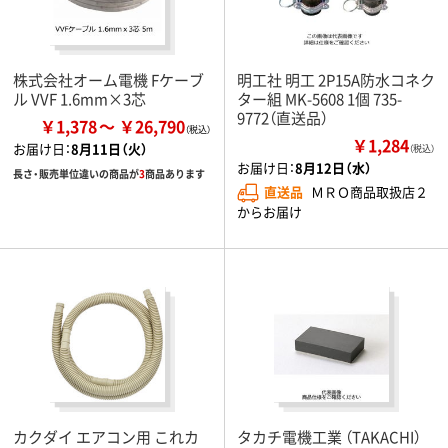
株式会社オーム電機 Fケーブ
明工社 明工 2P15A防水コネク
ル VVF 1.6mm×3芯
ター組 MK-5608 1個 735-
9772（直送品）
￥1,378
￥26,790
￥1,284
お届け日：
8月11日（火）
（税込）
お届け日：
8月12日（水）
長さ・販売単位違いの商品が
3
商品あります
直送品
ＭＲＯ商品取扱店２
からお届け
カクダイ エアコン用 これカ
タカチ電機工業 （TAKACHI）