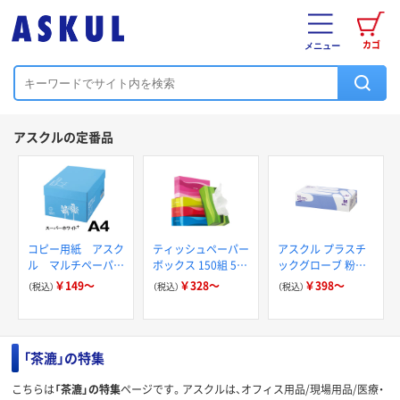
カゴ
メニュー
アスクルの定番品
コピー用紙 アスク
ティッシュペーパー
アスクル プラスチ
ル マルチペーパー
ボックス 150組 5箱
ックグローブ 粉な
スーパーホワイト+
入 アスクル スマー
し（パウダーフリー）
￥149～
￥328～
￥398～
（税込）
（税込）
（税込）
トコンパクト ビビ
ッド PEFC認証
「茶漉」の特集
こちらは
「茶漉」の特集
ページです。アスクルは、オフィス用品/現場用品/医療・