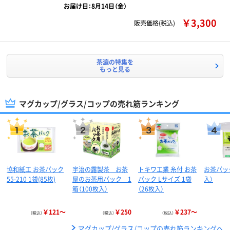
お届け日：8月14日（金）
￥3,300
販売価格(税込)
茶漉の特集を
もっと見る
マグカップ/グラス/コップの売れ筋ランキング
協和紙工 お茶パック
宇治の露製茶 お茶
トキワ工業 糸付 お茶
お茶パック
55-210 1袋(85枚)
屋のお茶用パック 1
パック Lサイズ 1袋
入）
箱（100枚入）
（26枚入）
￥121～
￥250
￥237～
（税込）
（税込）
（税込）
マグカップ/グラス/コップの売れ筋ランキングへ