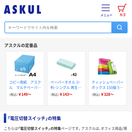
カゴ
メニュー
アスクルの定番品
コピー用紙 アスク
ペーパータオル 小
ティッシュペーパー
ル マルチペーパー
判・シングル 再生紙
ボックス 150組 5箱
スーパーホワイト+
200枚 FSC認証紙
入 アスクル スマー
￥149～
￥143～
￥328～
（税込）
（税込）
（税込）
アスクルオリジナル
トコンパクト ビビ
ッド PEFC認証
「電圧切替スイッチ」の特集
こちらは
「電圧切替スイッチ」の特集
ページです。アスクルは、オフィス用品/現