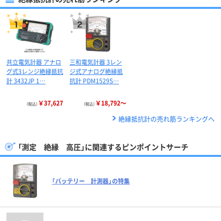
共立電気計器 アナロ
三和電気計器 3レン
グ式3レンジ絶縁抵抗
ジ式アナログ絶縁抵
計 3432JP 1…
抗計 PDM1529S…
￥37,627
￥18,792～
（税込）
（税込）
絶縁抵抗計の売れ筋ランキングへ
「測定 絶縁 高圧」に関連するピンポイントサーチ
「バッテリー 計測器」の特集