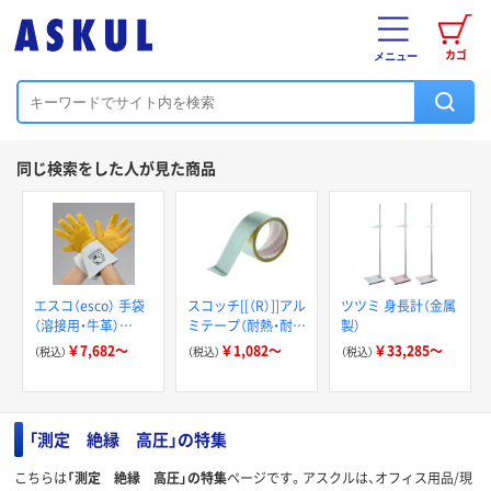
カゴ
メニュー
同じ検索をした人が見た商品
エスコ（esco） 手袋
スコッチ[[（R）]]アル
ツツミ 身長計（金属
（溶接用・牛革）
ミテープ（耐熱・耐寒
製）
EA353AT-2
用）
￥7,682～
￥1,082～
￥33,285～
（税込）
（税込）
（税込）
「測定 絶縁 高圧」の特集
こちらは
「測定 絶縁 高圧」の特集
ページです。アスクルは、オフィス用品/現