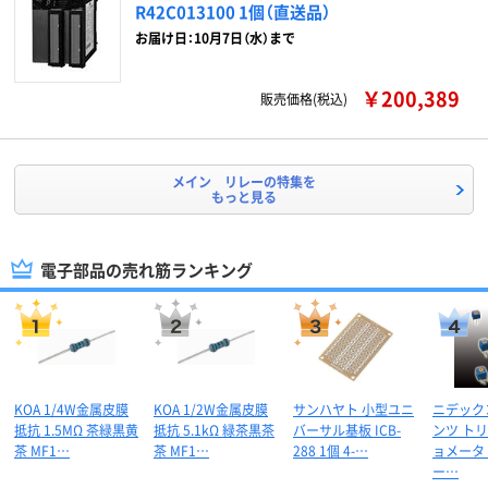
R42C013100 1個（直送品）
お届け日：10月7日（水）まで
￥200,389
販売価格(税込)
メイン リレーの特集を
もっと見る
電子部品の売れ筋ランキング
KOA 1/4W金属皮膜
KOA 1/2W金属皮膜
サンハヤト 小型ユニ
ニデック
抵抗 1.5MΩ 茶緑黒黄
抵抗 5.1kΩ 緑茶黒茶
バーサル基板 ICB-
ンツ ト
茶 MF1…
茶 MF1…
288 1個 4-…
ョメータ
ー…