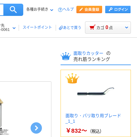
各種お手続き
ヘルプ
け先
0
スイートポイント
カゴ
点
あとで買う
-0061
の
面取りカッター
売れ筋ランキング
面取り・バリ取り用ブレード
_1_1
￥832～
（税込）