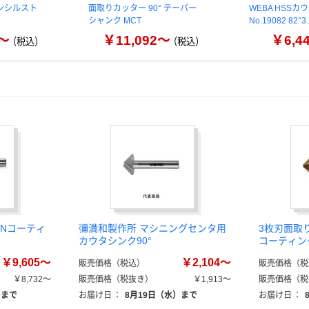
ンシルスト
面取りカッター 90° テーパー
WEBA HSS
シャンク MCT
No.19082 82°
0～
￥11,092～
￥6,4
（税込）
（税込）
INコーティ
彌満和製作所 マシニングセンタ用
3枚刃面取り
カウタシンク90°
コーティング 
￥9,605～
￥2,104～
販売価格（税込）
販売価格（税
￥8,732～
販売価格（税抜き）
￥1,913～
販売価格（税
）まで
お届け日
：
8月19日（水）まで
お届け日
：