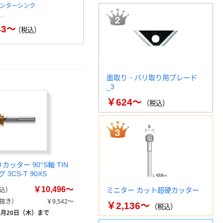
カウンターシンク
東邦工機 HIT メントリー 塩ビ
協和精工 超
3…
管用 面取り、バリ取り器 …
EM（TiAlN）
43～
￥2,516
￥17
（税込）
（税込）
面取り・バリ取り用ブレード
_3
￥624～
（税込）
カッター 90°S軸 TIN
3CS-T 90XS
￥10,496～
ミニター カット超硬カッター
込）
抜き）
￥9,542～
￥2,136～
（税込）
8月20日（木）まで