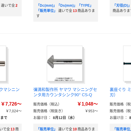
違いで全
2
「Dc(mm)」「Ds(mm)」「TYPE」
「刃径(D
「販売単位」
違いで全
13
商品ありま
商品ありま
す
ンクマシニン
彌満和製作所 ヤマワ マシニングセ
裏座ぐり ミ
ンタ用カウンタシンク90° CS-Q
刃）
￥7,726～
￥1,048～
販売価格（税込）
販売価格（税
￥7,024～
販売価格（税抜き）
￥953～
販売価格（税
）まで
お届け日
：
8月12日（水）
お届け日
：
いで全
13
商
「販売単位」
違いで全
10
商品ありま
「販売単位