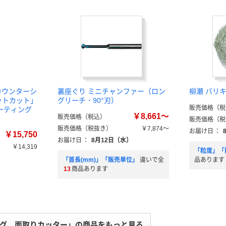
カウンターシ
裏座ぐり ミニチャンファー（ロン
柳瀬 バリキ
メットカット」
グリーチ・90°刃）
販売価格（税
コーティング
￥8,661～
販売価格（税込）
）
販売価格（税
販売価格（税抜き）
￥7,874～
お届け日
：
￥15,750
お届け日
：
8月12日（水）
￥14,319
「粒度」「
）
「首長(mm)」「販売単位」
違いで全
品あります
13
商品あります
グ 面取りカッター」の商品をもっと見る