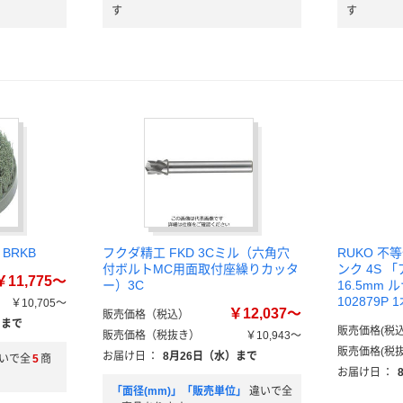
す
す
BRKB
フクダ精工 FKD 3Cミル（六角穴
RUKO 
付ボルトMC用面取付座繰りカッタ
ンク 4S
￥11,775～
ー）3C
16.5mm
102879P
￥10,705～
￥12,037～
販売価格（税込）
）まで
販売価格(税込
販売価格（税抜き）
￥10,943～
販売価格(税抜
お届け日
：
8月26日（水）まで
いで全
5
商
お届け日
：
「面径(mm)」「販売単位」
違いで全