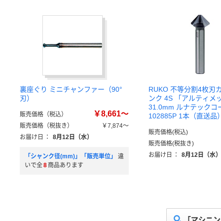
裏座ぐり ミニチャンファー（90°
RUKO 不等分割4枚刃
刃）
ンク 4S 「アルティ
31.0mm ルナテック
￥8,661～
販売価格（税込）
102885P 1本（直送品
販売価格（税抜き）
￥7,874～
販売価格(税込)
お届け日
：
8月12日（水）
販売価格(税抜き)
お届け日
：
8月12日（水
「シャンク径(mm)」「販売単位」
違
いで全
8
商品あります
「マシニン