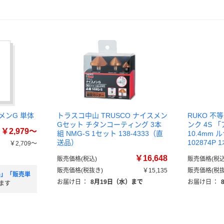
メンG 単体
トラスコ中山 TRUSCO ナイスメン
RUKO 
Gセット チタンコーティング 3本
ンク 4S
￥2,979～
組 NMG-S 1セット 138-4333（直
10.4mm
送品）
102874P
￥2,709～
）
￥16,648
販売価格(税込)
販売価格(税込
販売価格(税抜き)
￥15,135
販売価格(税抜
)」「販売単
お届け日
：
8月19日（水）まで
お届け日
：
ます