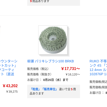
9
商品あります
カウンターシ
柳瀬 バリキレブラシ100 BRKB
RUKO 
メットカット」
ンク 4S
￥17,731～
販売価格（税込）
クコーティ
12.4mm
セット（直送
102876P
販売価格（税抜き）
￥16,120～
お届け日
：
8月26日（水）まで
販売価格(税込
￥43,202
販売価格(税抜
「粒度」「販売単位」
違いで全
5
商
￥39,275
お届け日
：
品あります
）