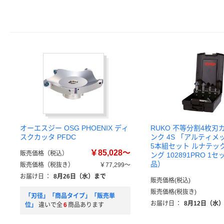
オーエスジー OSG PHOENIX ディ
RUKO 不等分割4枚刃
スクカッタ PFDC
ンク 4S 「アルティ
5本組セット ルナテッ
￥85,028～
販売価格（税込）
ング 102891PRO 1
品）
販売価格（税抜き）
￥77,299～
お届け日
：
8月26日（水）まで
販売価格(税込)
販売価格(税抜き)
「刃径」「商品タイプ」「販売単
お届け日
：
8月12日（水
位」
違いで全
6
商品あります