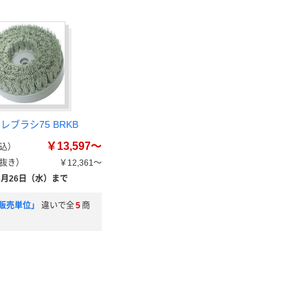
レブラシ75 BRKB
￥13,597～
込）
抜き）
￥12,361～
8月26日（水）まで
販売単位」
違いで全
5
商