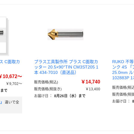
ス C面取カ
プラス工具製作所 プラス C面取カ
RUKO 
ッター 20.5×90°TIN CM3ST205 1
ンク 4S
本 434-7010（直送品）
25.0mm
￥10,672～
102883P
￥14,740
販売価格(税込)
￥9,702～
販売価格(税込
販売価格(税抜き)
￥13,400
）まで
販売価格(税抜
お届け日
：
8月26日（水）まで
お届け日
：
位」
違いで全