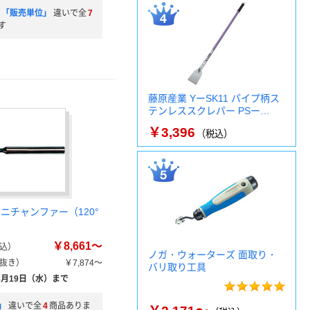
)」「販売単位」
違いで全
7
す
藤原産業 YーSK11 パイプ柄ス
テンレススクレパー PSー…
￥3,396
（税込）
ニチャンファー（120°
￥8,661～
込）
ノガ・ウォーターズ 面取り・
抜き）
￥7,874～
バリ取り工具
8月19日（水）まで
」
違いで全
4
商品ありま