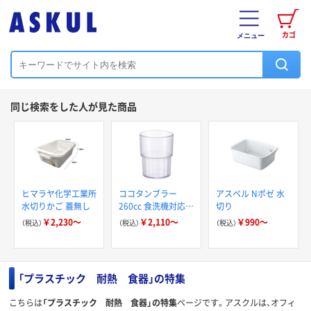
カゴ
メニュー
同じ検索をした人が見た商品
ヒマラヤ化学工業所
ココタンブラー
アスベル Nポゼ 水
水切りかご 蓋無し
260cc 食洗機対応
切り
電子レンジ使用可能
￥2,230～
￥2,110～
￥990～
（税込）
（税込）
（税込）
スタッキング可 樹
脂製コップ マイン
「プラスチック 耐熱 食器」の特集
こちらは
「プラスチック 耐熱 食器」の特集
ページです。アスクルは、オフィ