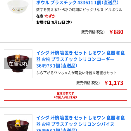
ボウル プラスチック 433611 1個（直送品）
数字を覚える2～5才の時期にピッタリなヌ-ドルボウル
在庫：
わずか
お届け日：8月13日（木）
￥880
販売価格(税込)
イシダ 汁椀 箸置き セット しるワン 食器 和食
器 お椀 プラスチック シリコン コーギー
364973 1個（直送品）
ぶら下がるワンちゃんが可愛い汁椀＆箸置きセット
￥1,173
販売価格(税込)
在庫切れです
（次回入荷日未定）
イシダ 汁椀 箸置き セット しるワン 食器 和食
器 お椀 プラスチック シリコン シバイヌ
364968 1個（直送品）