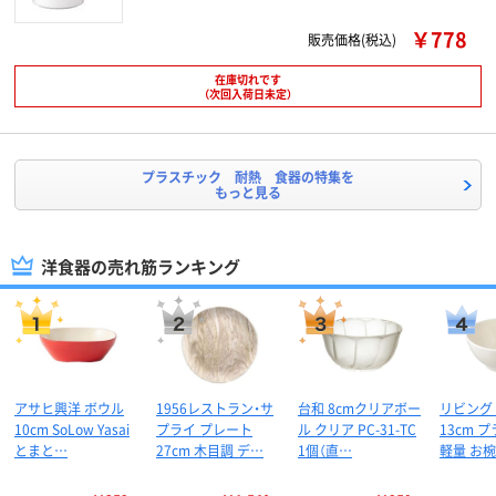
￥778
販売価格(税込)
在庫切れです
（次回入荷日未定）
プラスチック 耐熱 食器の特集を
もっと見る
洋食器の売れ筋ランキング
アサヒ興洋 ボウル
1956レストラン・サ
台和 8cmクリアボー
リビング
10cm SoLow Yasai
プライ プレート
ル クリア PC-31-TC
13cm 
とまと…
27cm 木目調 デ…
1個（直…
軽量 お椀