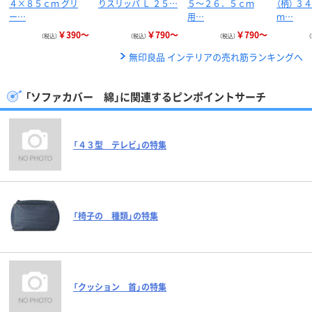
４×８５ｃｍ グリ
りスリッパ Ｌ ２５…
５～２６．５ｃｍ
（柄） ３
ー…
用…
ｍ…
￥390～
￥790～
￥790～
（税込）
（税込）
（税込）
無印良品 インテリアの売れ筋ランキングへ
「ソファカバー 綿」に関連するピンポイントサーチ
「４３型 テレビ」の特集
「椅子の 種類」の特集
「クッション 首」の特集