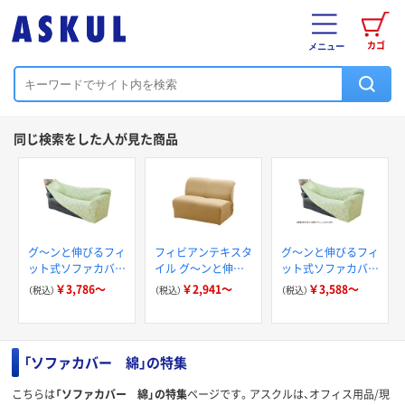
カゴ
メニュー
同じ検索をした人が見た商品
グ～ンと伸びるフィ
フィビアンテキスタ
グ～ンと伸びるフィ
ット式ソファカバー
イル グ～ンと伸び
ット式ソファカバー
3人掛用
るフィット式ソファ
2人掛用 幅350mm
￥3,786～
￥2,941～
￥3,588～
（税込）
（税込）
（税込）
カバー 肘付き 2人
奥行き400mm 高さ
掛用
50mm
「ソファカバー 綿」の特集
こちらは
「ソファカバー 綿」の特集
ページです。アスクルは、オフィス用品/現