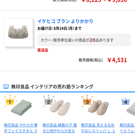
イケヒコ ブラン よりかかり
お届け日：8月24日（月）まで
2
カラー・販売単位違いの商品が
商品あります
直送品
￥4,531
販売価格(税込)
無印良品 インテリアの売れ筋ランキング
無印良品 やわらか薄
無印良品 綿鹿の子 履
無印良品 洗える左右
無印良品
手フェイスタオル ３
き心地やわらか足な
のないスリッパ Ｌ ２
イルフェ