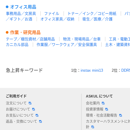
オフィス用品
事務用品／文房具
ファイル
トナー／インク／コピー用紙
パ
／ギフト／お酒
オフィス家具／収納
衛生／医療／介護
作業・研究用品
テープ／梱包資材／店舗用品
物流・現場用品／台車
工具・電動
カニカル部品
作業服／ワークウェア／安全保護具
土木・建築資
急上昇キーワード
1位：
instax mini13
2位：
DDR
ご利用ガイド
ASKUL について
注文について
会社案内
お届けについて
投資家情報
お支払いについて
環境・社会活動報告
返品・交換について
カスタマーハラスメントに
針