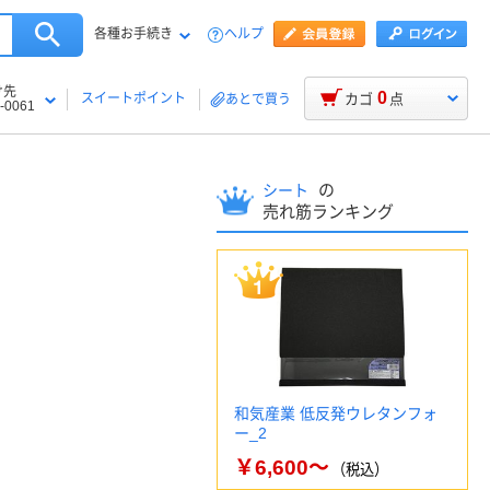
各種お手続き
ヘルプ
け先
0
スイートポイント
カゴ
点
あとで買う
-0061
の
シート
売れ筋ランキング
和気産業 低反発ウレタンフォ
ー_2
￥6,600～
（税込）