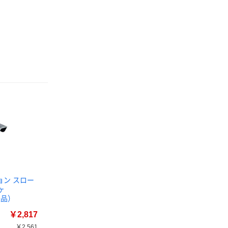
ョン スロー
ヶ
送品）
￥2,817
￥2,561