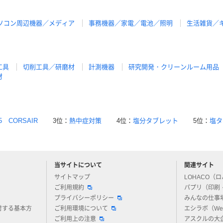
ソコン周辺機器／メディア
事務機器／家電／電池／照明
生活雑貨／
工具
切削工具／研磨材
計測機器
研究開発・クリーンルーム用品
材
5 CORSAIR
3位：
熱中症対策
4位：
塩分タブレット
5位：
塩タ
当サイトについて
関連サイト
アスクルについてお気軽にご質問ください
サイトマップ
LOHACO（
ご利用規約
パプリ（印刷
プライバシーポリシー
みんなの仕事
対する基本方
ご利用環境について
エシラボ（W
ご利用上の注意
アスクルの大