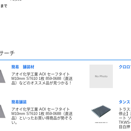
）まで
サーチ
簡易 舗装材
クロロ
アオイ化学工業 AOI セーフタイト
M10mm ST610 1枚 859-0688（直送
品）などのオススメ品が見つかる！
簡易舗装
タンス
アオイ化学工業 AOI セーフタイト
トラス
M10mm ST610 1枚 859-0688（直送
停止】
品）といったお買い得商品が勢ぞろ
ート ソ
い。
TKWS
目白押