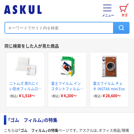
カゴ
メニュー
同じ検索をした人が見た商品
ニトムズ 蒸れにく
富士フイルム イン
富士フイルム チェ
い防水フィルムロー
スタントフィルム
キ INSTAX mini Evo
ル
instax WIDE
￥1,518～
￥4,200～
￥28,600～
（税込）
（税込）
（税込）
「ゴム フィルム」の特集
こちらは
「ゴム フィルム」の特集
ページです。アスクルは、オフィス用品/現場