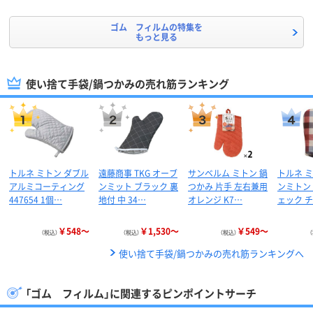
ゴム フィルムの特集を
もっと見る
使い捨て手袋/鍋つかみの売れ筋ランキング
トルネ ミトン ダブル
遠藤商事 TKG オーブ
サンベルム ミトン 鍋
トルネ 
アルミコーティング
ンミット ブラック 裏
つかみ 片手 左右兼用
ンミトン
447654 1個…
地付 中 34…
オレンジ K7…
ェック 
￥548～
￥1,530～
￥549～
（税込）
（税込）
（税込）
使い捨て手袋/鍋つかみの売れ筋ランキングへ
「ゴム フィルム」に関連するピンポイントサーチ