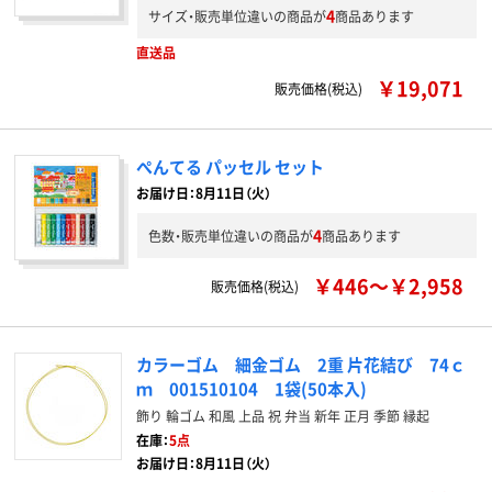
4
サイズ・販売単位違いの商品が
商品あります
直送品
￥19,071
販売価格(税込)
ぺんてる パッセル セット
お届け日：8月11日（火）
4
色数・販売単位違いの商品が
商品あります
￥446～￥2,958
販売価格(税込)
カラーゴム 細金ゴム 2重 片花結び 74ｃ
ｍ 001510104 1袋(50本入)
飾り 輪ゴム 和風 上品 祝 弁当 新年 正月 季節 縁起
在庫：
5点
お届け日：8月11日（火）