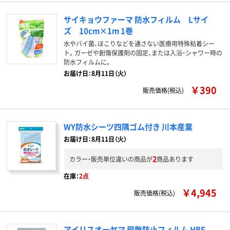
サイキョウファーマ 防水フィルム Lサイ
ズ 10cm×1m 1巻
水やバイ菌、ほこりなどを通さない医療用特殊粘着シー
ト。ガーゼや創傷保護剤の固定、または入浴・シャワー時の
防水フィルムに。
お届け日：8月11日（火）
￥390
販売価格(税込)
WY防水シーツ四隅ゴム付き 川本産業
お届け日：8月11日（火）
2
カラー・販売単位違いの商品が
商品あります
在庫：
2点
￥4,945
販売価格(税込)
アイリスオーヤマ 飛散防止フィルム HBF-