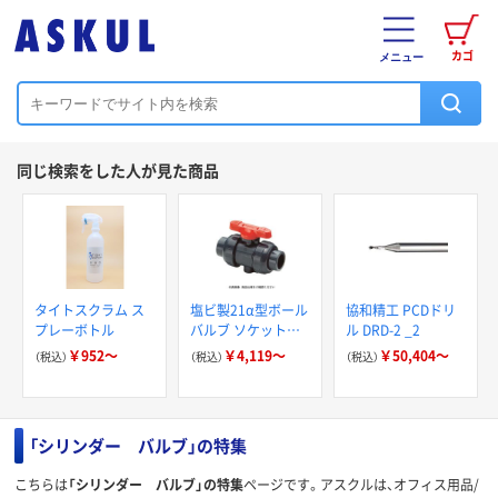
カゴ
メニュー
同じ検索をした人が見た商品
タイトスクラム ス
塩ビ製21α型ボール
協和精工 PCDドリ
プレーボトル
バルブ ソケットタ
ル DRD-2 _2
イプ
￥952～
￥4,119～
￥50,404～
（税込）
（税込）
（税込）
「シリンダー バルブ」の特集
こちらは
「シリンダー バルブ」の特集
ページです。アスクルは、オフィス用品/