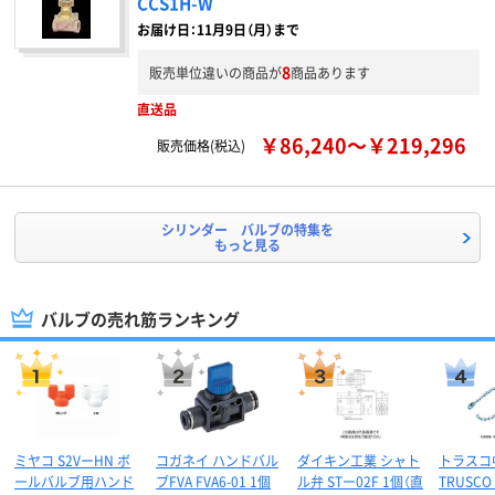
CCS1H-W
お届け日：11月9日（月）まで
8
販売単位違いの商品が
商品あります
直送品
￥86,240～￥219,296
販売価格(税込)
シリンダー バルブの特集を
もっと見る
バルブの売れ筋ランキング
ミヤコ S2VーHN ボ
コガネイ ハンドバル
ダイキン工業 シャト
トラスコ
ールバルブ用ハンド
ブFVA FVA6-01 1個
ル弁 STー02F 1個（直
TRUSC