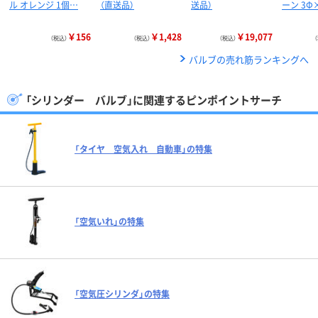
ル オレンジ 1個…
（直送品）
送品）
ーン 3Φ
￥156
￥1,428
￥19,077
（税込）
（税込）
（税込）
バルブの売れ筋ランキングへ
「シリンダー バルブ」に関連するピンポイントサーチ
「タイヤ 空気入れ 自動車」の特集
「空気いれ」の特集
「空気圧シリンダ」の特集