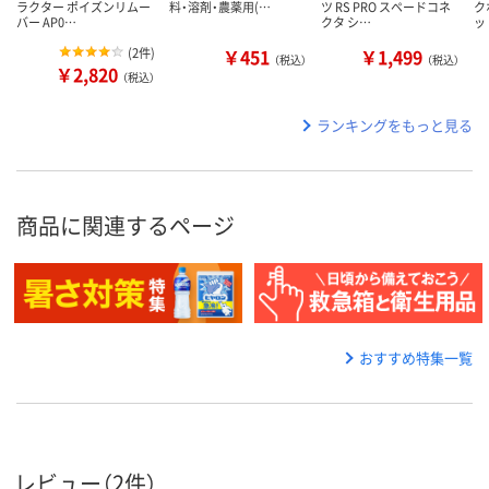
ラクター ポイズンリムー
料・溶剤・農薬用(…
ツ RS PRO スペードコネ
ク
バー AP0…
クタ シ…
ッ
(
2件
)
￥451
￥1,499
（税込）
（税込）
￥2,820
（税込）
ランキングをもっと見る
商品に関連するページ
おすすめ特集一覧
レビュー（2件）