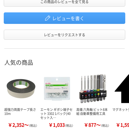
この商品のレビューを全て見る
レビューを書く
レビューをリクエストする
人気の商品
超強力両面テープ長さ
エーモン ギボシ端子セ
高儀 六角軸 ビット8本
マグネット矢
10m
ット 3302 1パック(40
組 自動車整備用工具
セット入…
￥2,352～
￥1,033
￥877～
￥1,5
（税込）
（税込）
（税込）