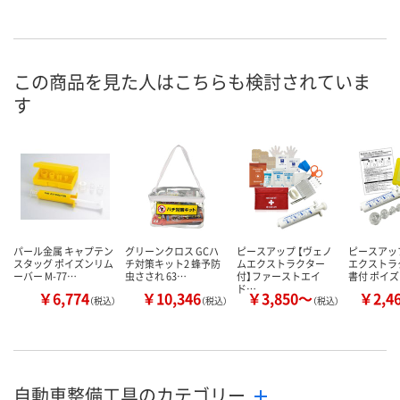
この商品を見た人はこちらも検討されていま
す
パール金属 キャプテン
グリーンクロス GCハ
ピースアップ 【ヴェノ
ピースアッ
スタッグ ポイズンリム
チ対策キット2 蜂予防
ムエクストラクター
エクストラ
ーバー M-77…
虫さされ 63…
付】ファーストエイ
書付 ポイ
ド…
￥6,774
￥10,346
￥3,850～
￥2,4
（税込）
（税込）
（税込）
自動車整備工具のカテゴリー