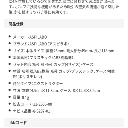
に4ヶ付属しているので刺された部位に合わせて選ぶ事が出来ま
す。ポンプに独特な機能があるため吸引の空気の流速が速く刺した
後、針を残すミツバチ等に有効です。
商品仕様
メーカー：ASPILABO
ブランド：ASPILABO（アスピラボ）
サイズ：本体サイズ：直径26mm、最大部分49mm、長さ118mm
本体素材：プラスチック（ABS樹脂他）
セット内容：吸引器・吸引カップ(4サイズ)・ケース
材質：吸引器/ABS樹脂、吸引カップ/プラスチック、ケース/強化
PS(ポリスチレン)
商品タイプ：エクストラクター
寸法：本体：4.9cm×11.8cm、ケース：8×12.3×3.5cm
質量：87ｇ
松吉コード：11-2636-00
ナビス品番：8-3297-01
JANコード