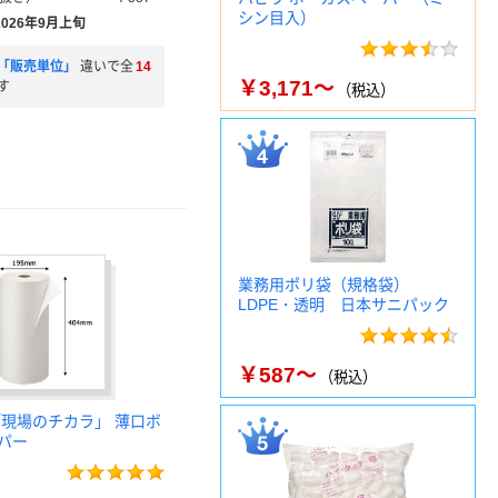
シン目入）
2026年9月上旬
「販売単位」
違いで全
14
￥3,171～
す
（税込）
業務用ポリ袋（規格袋）
LDPE・透明 日本サニパック
￥587～
（税込）
「現場のチカラ」 薄口ボ
パー