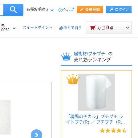
各種お手続き
ヘルプ
け先
0
スイートポイント
カゴ
点
あとで買う
-0061
の
緩衝材/プチプチ
売れ筋ランキング
「現場のチカラ」プチプチ ラ
イトプチ(R) ／ プチプチ（R…