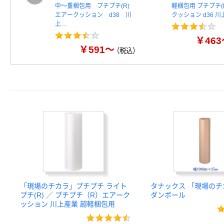
中～重梱包用 プチプチ(R)
軽梱包用 プチプチ(
エアークッション d38 川
クッション d36 
上…
￥463
￥591～
（税込）
「現場のチカラ」プチプチ ライト
タナックス 「現場のチ
プチ(R) ／ プチプチ（R）エアーク
ダンボール
ッション 川上産業 超軽梱包用