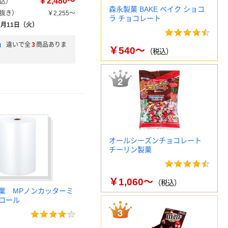
￥2,480～
込）
森永製菓 BAKE ベイク ショコ
抜き）
￥2,255～
ラ チョコレート
8月11日（火）
」
違いで全
3
商品ありま
￥540～
（税込）
オールシーズンチョコレート
チーリン製菓
￥1,060～
（税込）
業 MPノンカッターミ
ロール