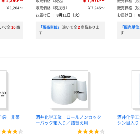
￥1,390～
￥7,970～
販売価格（税込）
販売価格（税
￥1,264～
販売価格（税抜き）
￥7,246～
販売価格（税
）
お届け日
：
8月11日（火）
お届け日
：
いで全
10
商
「販売単位」
違いで全
2
商品ありま
「販売単位
す
す
チ袋 非帯
酒井化学工業 ロールノンカッタ
酒井化学工
ーパック箱入り／詰替え用
シン目入り