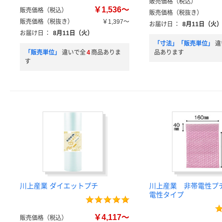
販売価格（税込）
￥1,536～
販売価格（税込）
販売価格（税抜き）
販売価格（税抜き）
￥1,397～
お届け日
：
8月11日（火
お届け日
：
8月11日（火）
「寸法」「販売単位」
違
「販売単位」
違いで全
4
商品ありま
品あります
す
川上産業 ダイエットプチ
川上産業 非帯電性プ
電性タイプ
￥4,117～
販売価格（税込）