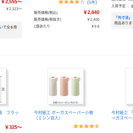
￥2,555～
（
5件
）
入荷予定
：
￥2,323～
￥2,640
販売価格(税込)
）
「外寸法」
販売価格(税抜き)
￥2,400
商品ありま
1個あたり
￥9.6
いで全
6
商
袋 フラッ
今村紙工 ボーガスペーパー小巻
今村紙工 
（ミシン目入）
ーガスペー
￥325～