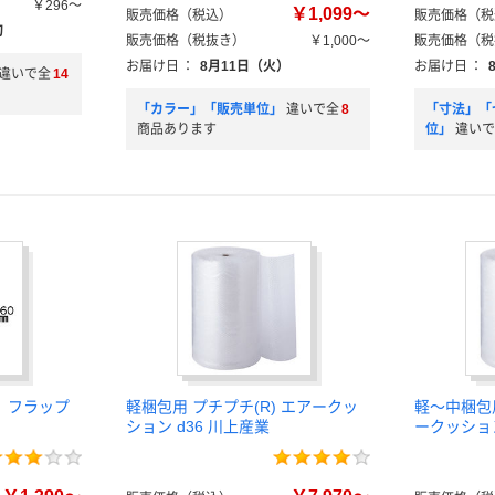
￥296～
￥1,099～
販売価格（税込）
販売価格（税
旬
販売価格（税抜き）
￥1,000～
販売価格（税
お届け日
：
8月11日（火）
お届け日
：
違いで全
14
「カラー」「販売単位」
違いで全
8
「寸法」「
商品あります
位」
違いで
 フラップ
軽梱包用 プチプチ(R) エアークッ
軽～中梱包
ション d36 川上産業
ークッショ