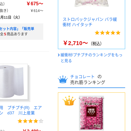
￥675～
込）
抜き）
￥614～
8月11日（火）
ストロパックジャパン バラ緩
衝材 ハイタッチ
セット内容」「販売単
全
5
商品あります
￥2,710～
（税込）
緩衝材/プチプチのランキングをもっ
と見る
の
チョコレート
売れ筋ランキング
用 プチプチ(R) エア
ン d37 川上産業