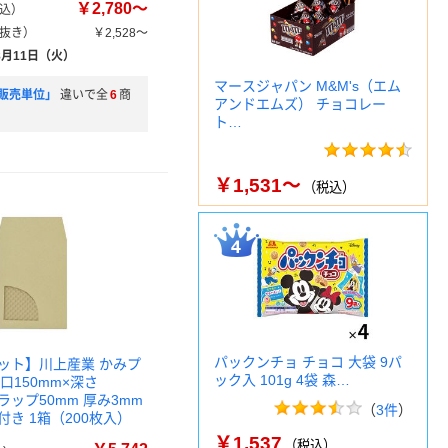
￥2,780～
込）
抜き）
￥2,528～
8月11日（火）
マースジャパン M&M's（エム
販売単位」
違いで全
6
商
アンドエムズ） チョコレー
ト…
￥1,531～
（税込）
パックンチョ チョコ 大袋 9パ
ット】川上産業 かみプ
ック入 101g 4袋 森…
間口150mm×深さ
フラップ50mm 厚み3mm
（
3件
）
き 1箱（200枚入）
￥1,537
（税込）