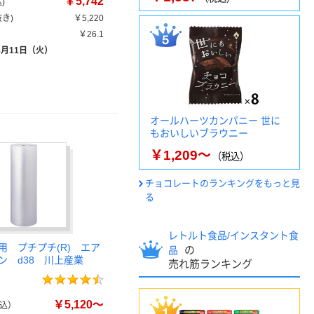
￥5,742
)
き)
￥5,220
￥26.1
8月11日（火）
オールハーツカンパニー 世に
もおいしいブラウニー
￥1,209～
（税込）
チョコレートのランキングをもっと見
る
レトルト食品/インスタント食
用 プチプチ(R) エア
の
品
ン d38 川上産業
売れ筋ランキング
￥5,120～
込）