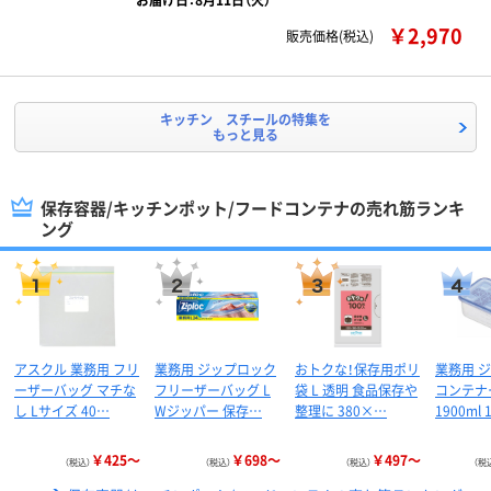
￥2,970
販売価格(税込)
キッチン スチールの特集を
もっと見る
保存容器/キッチンポット/フードコンテナの売れ筋ランキ
ング
アスクル 業務用 フリ
業務用 ジップロック
おトクな！保存用ポリ
業務用 
ーザーバッグ マチな
フリーザーバッグ L
袋 L 透明 食品保存や
コンテナ
し Lサイズ 40…
Wジッパー 保存…
整理に 380×…
1900ml
￥425～
￥698～
￥497～
（税込）
（税込）
（税込）
（税