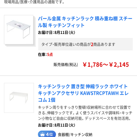
現場用品/医療・介護用品の通販です。
パール金属 キッチンラック 積み重ね棚 スチー
ル製 キッチンフィット
お届け日：8月11日（火）
2
タイプ・販売単位違いの商品が
商品あります
在庫：
5点
￥1,786～￥2,145
販売価格(税込)
キッチンラック 置き型 伸縮ラック ホワイト
キッチンアクセサリ KAWSTRCPTAWH エレ
コム 1個
キッチン周りをすっきり整頓!収納場所に合わせて設置で
きる、伸縮ラックです。よく使うスパイスや調味料・キッチ
ン小物など自由に収納可能。デッドスペースを有効活用。
お届け日：8月11日（火）
食器棚/キッチン収納