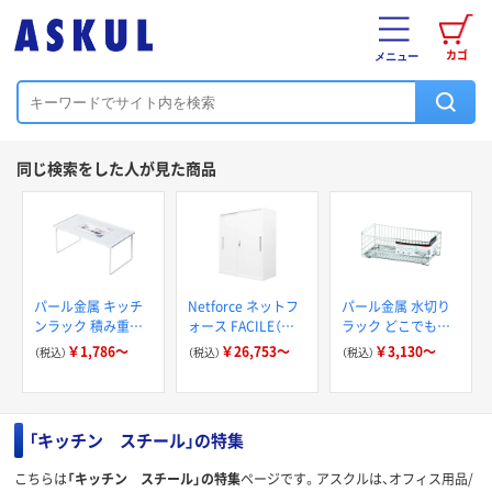
カゴ
メニュー
同じ検索をした人が見た商品
パール金属 キッチ
Netforce ネットフ
パール金属 水切り
ンラック 積み重ね
ォース FACILE（フ
ラック どこでも置
棚 スチール製 キッ
ァシル）シリーズ 引
けるトレー付き ス
￥1,786～
￥26,753～
￥3,130～
（税込）
（税込）
（税込）
チンフィット
戸書庫 シリンダー
テンレス製 アット
錠 FH-H
アクア
「キッチン スチール」の特集
こちらは
「キッチン スチール」の特集
ページです。アスクルは、オフィス用品/