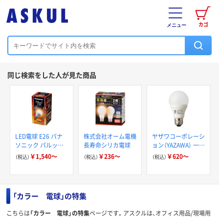
カゴ
メニュー
同じ検索をした人が見た商品
LED電球 E26 パナ
株式会社オーム電機
ヤザワコーポレーシ
ソニック パルック
長寿命シリカ電球
ョン（YAZAWA） 一般
プレミア 広配光
電球形 蓄光LED電
￥1,540～
￥236～
￥620～
（税込）
（税込）
（税込）
Ra84 LDA
球
「カラー 電球」の特集
こちらは
「カラー 電球」の特集
ページです。アスクルは、オフィス用品/現場用