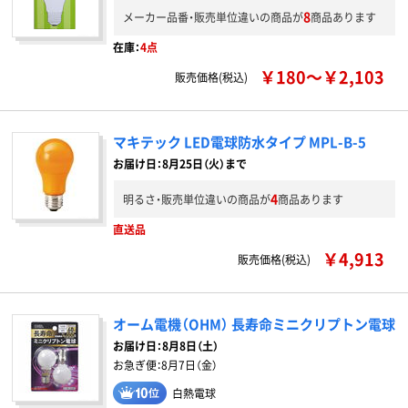
8
メーカー品番・販売単位違いの商品が
商品あります
在庫：
4点
￥180～￥2,103
販売価格(税込)
マキテック LED電球防水タイプ MPL-B-5
お届け日：8月25日（火）まで
4
明るさ・販売単位違いの商品が
商品あります
直送品
￥4,913
販売価格(税込)
オーム電機（OHM） 長寿命ミニクリプトン電球
お届け日：
8月8日（土）
お急ぎ便：
8月7日（金）
白熱電球