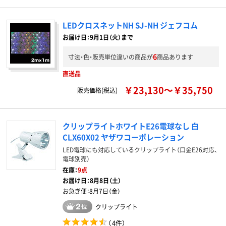
LEDクロスネットNH SJ-NH ジェフコム
お届け日：9月1日（火）まで
6
寸法・色・販売単位違いの商品が
商品あります
直送品
￥23,130～￥35,750
販売価格(税込)
クリップライトホワイトE26電球なし 白
CLX60X02 ヤザワコーポレーション
LED電球にも対応しているクリップライト（口金E26対応、
電球別売）
在庫：
9点
お届け日：
8月8日（土）
お急ぎ便：
8月7日（金）
クリップライト
（
4件
）