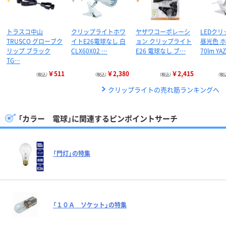
トラスコ中山
クリップライトホワ
ヤザワコーポレーシ
LEDク
TRUSCO グローブク
イトE26電球なし 白
ョン クリップライト
昼光色 
リップ ブラック
CLX60X02 …
E26 電球なし ブ…
70lm Y
TG…
￥511
￥2,380
￥2,415
（税込）
（税込）
（税込）
（税
クリップライトの売れ筋ランキングへ
「カラー 電球」に関連するピンポイントサーチ
「門灯」の特集
「１０Ａ ソケット」の特集