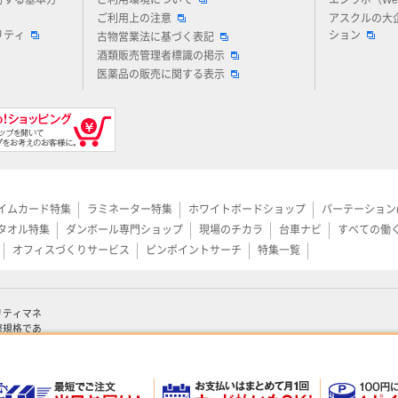
対する基本方
ご利用環境について
エシラボ（W
ご利用上の注意
アスクルの大
リティ
ション
古物営業法に基づく表記
酒類販売管理者標識の掲示
医薬品の販売に関する表示
イムカード特集
ラミネーター特集
ホワイトボードショップ
パーテーション
タオル特集
ダンボール専門ショップ
現場のチカラ
台車ナビ
すべての働
オフィスづくりサービス
ピンポイントサーチ
特集一覧
リティマネ
際規格であ
認証を取得して