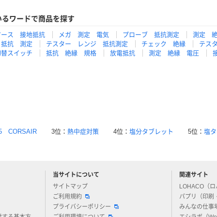
いるワードで商品を探す
アース 接地抵抗
メガ 測定 電気
プローブ 抵抗測定
測定 
 抵抗 測定
テスター レンジ 抵抗測定
チェック 絶縁
テス
切替スイッチ
抵抗 絶縁 規格
放電抵抗
測定 絶縁 電圧
5 CORSAIR
3位：
熱中症対策
4位：
塩分タブレット
5位：
塩タ
当サイトについて
関連サイト
アスクルについてお気軽にご質問ください
サイトマップ
LOHACO（
ご利用規約
パプリ（印刷
プライバシーポリシー
みんなの仕事