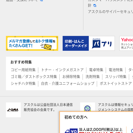
返品・交換について
カスタマーハラスメントに
針
アスクルのサイバーセキュ
おすすめ特集
コピー用紙特集
トナー・インクメガストア
電卓特集
電池特集
タ
ゴミ箱／ダストボックス特集
お掃除特集
洗剤特集
スリッパ特集
シャチハタ特集
白衣・介護ユニフォームショップ
ポストイットストア
アスクルは公益社団法人日本通信
アスクルは情報セキュ
販売協会の会員です。
ジメントシステムの国
る「ISO 27001」の
初めての方へ
います。