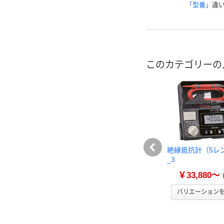
「型番」
違
このカテゴリーの
絶縁抵抗計（5レ
_3
￥33,880～
バリエーション