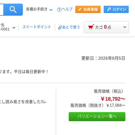
各種お手続き
ヘルプ
け先
0
スイートポイント
カゴ
点
あとで買う
-0061
更新日：
2026年8月5日
ります。平日は毎日更新中！
販売価格（税込）
￥18,792～
にし読み易さを改善した3レ
販売価格（税抜き）
￥17,084～
バリエーション一覧へ