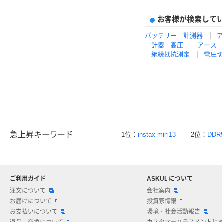
お客様が検索して
バッテリー 計測器
計器 高圧
アース
絶縁抵抗測定
電圧
急上昇キーワード
1位：
instax mini13
2位：
DDR
ご利用ガイド
ASKUL について
注文について
会社案内
お届けについて
投資家情報
お支払いについて
環境・社会活動報告