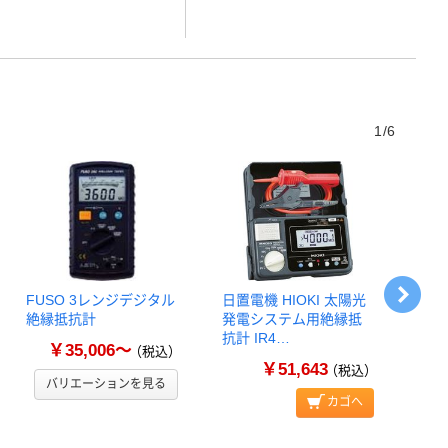
1/6
FUSO 3レンジデジタル
日置電機 HIOKI 太陽光
日置
絶縁抵抗計
発電システム用絶縁抵
抗計 
抗計 IR4…
￥35,006～
（税込）
￥51,643
（税込）
バリエーションを見る
カゴへ