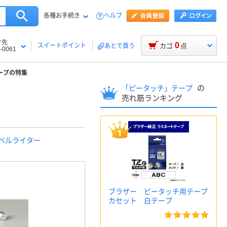
各種お手続き
ヘルプ
け先
0
スイートポイント
カゴ
点
あとで買う
-0061
ープの特集
の
「ピータッチ」テープ
売れ筋ランキング
ラベルライター
ブラザー ピータッチ用テープ
カセット 白テープ