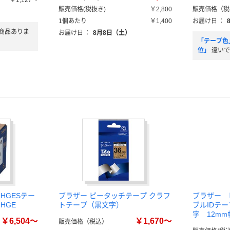
￥1,127～
販売価格(税抜き)
￥2,800
販売価格（税
1個あたり
￥1,400
お届け日
：
商品ありま
お届け日
：
8月8日（土）
「テープ色
位」
違いで
HGESテー
ブラザー ピータッチテープ クラフ
ブラザー 
HGE
トテープ（黒文字）
ブルIDテ
字 12mm幅
￥6,504～
￥1,670～
販売価格（税込）