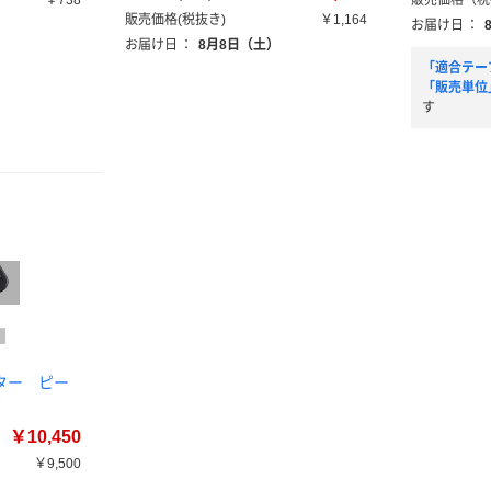
￥738
販売価格（税
販売価格(税抜き)
￥1,164
お届け日
：
お届け日
：
8月8日（土）
「適合テー
「販売単位
す
ター ピー
台
￥10,450
￥9,500