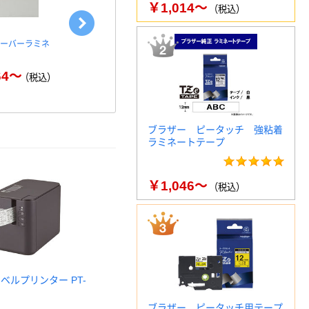
￥1,014～
（税込）
オーバーラミネ
ブラザー（純正） LC3139シ
ブラザー（br
リーズ
クカートリッ
64～
（税込）
￥4,796～
￥1
（税込）
ブラザー ピータッチ 強粘着
ラミネートテープ
￥1,046～
（税込）
ベルプリンター PT-
ブラザー ピータッチ用テープ