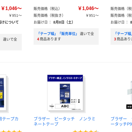
￥1,046～
￥1,046～
販売価格（税込）
販売価格（税
￥951～
販売価格（税抜き）
￥951～
販売価格（税
届けについて
お届け日
：
8月8日（土）
お届け日
：
「テープ幅」「販売単位」
違いで全
「テープ幅
4
商品あります
3
商品あり
」
違いで全
用テープカ
ブラザー ピータッチ ノンラミ
ブラザー 
ネートテープ
ータッチP90