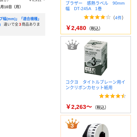
抜き）
￥6,912～
ブラザー 感熱ラベル 90mm
8月10日（月）
幅 DT-245A 1巻
（
4件
）
プ幅(mm)」「適合機種」
」
違いで全
3
商品ありま
￥2,480
（税込）
コクヨ タイトルブレーン用イ
ンクリボンカセット紙用
￥2,263～
（税込）