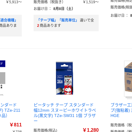
販売価格(税込
￥5,913～
販売価格（税抜き）
￥1,519～
販売価格(税抜
）
お届け日
：
8月8日（土）
お届け日
：
「適合機種」
「テープ幅」「販売単位」
違いで全
商品ありま
2
商品あります
タンダード
ピータッチ テープ スタンダード
ブラザー工業
 TZe-211
幅12mm スヌーピーホワイトラベ
プ(強粘着)
り品）
ル(黒文字) TZe-SW31 1個 ブラザ
HGE
ー
￥811
販売価格（税
￥1,280
販売価格(税込)