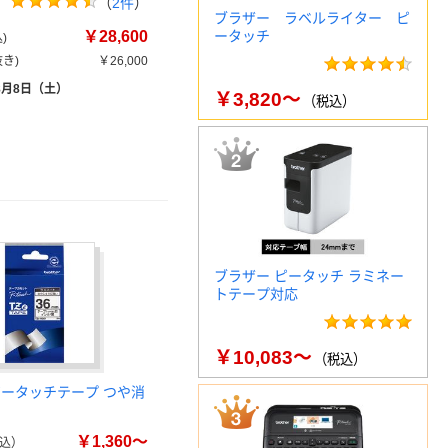
（
2件
）
ブラザー ラベルライター ピ
￥28,600
ータッチ
)
き)
￥26,000
8月8日（土）
￥3,820～
（税込）
ブラザー ピータッチ ラミネー
トテープ対応
￥10,083～
（税込）
ピータッチテープ つや消
￥1,360～
込）