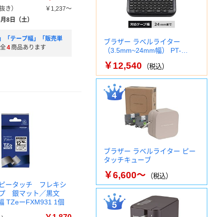
抜き）
￥1,237～
8月8日（土）
」「テープ幅」「販売単
ブラザー ラベルライター
全
4
商品あります
（3.5mm~24mm幅） PT-…
￥12,540
（税込）
ブラザー ラベルライター ピー
タッチキューブ
￥6,600～
（税込）
ピータッチ フレキシ
ープ 銀マット／黒文
 TZeーFXM931 1個