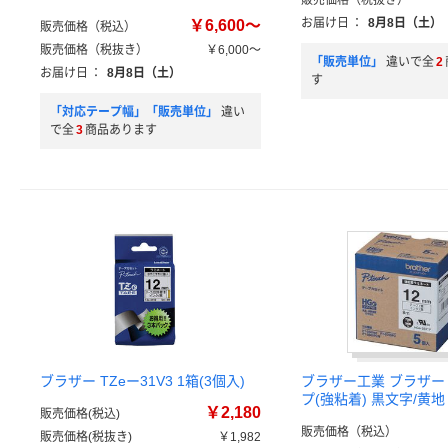
販売価格（税抜き）
お届け日
：
8月8日（土）
￥6,600～
販売価格（税込）
販売価格（税抜き）
￥6,000～
「販売単位」
違いで全
2
お届け日
：
8月8日（土）
す
「対応テープ幅」「販売単位」
違い
で全
3
商品あります
ブラザー TZeー31V3 1箱(3個入)
ブラザー工業 ブラザー 
プ(強粘着) 黒文字/黄地 
￥2,180
販売価格(税込)
販売価格（税込）
販売価格(税抜き)
￥1,982