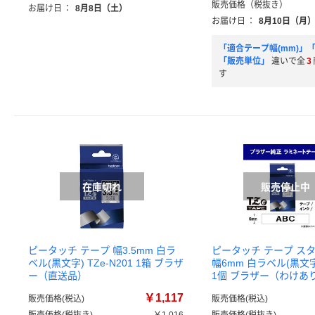
販売価格（税抜き）
お届け日
：
8月8日（土）
お届け日
：
8月10日（月
「適合テープ幅(mm)」
「販売単位」
違いで全
3
す
ピータッチ テープ 幅3.5mm 白ラ
ピータッチ テープ ス
ベル(黒文字) TZe-N201 1箱 ブラザ
幅6mm 白ラベル(黒文字)
ー（直送品）
1個 ブラザー（わけあ
￥1,117
販売価格(税込)
販売価格(税込)