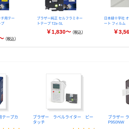
ッチ用テー
ブラザー純正 セルフラミネー
日本緑十字社 
ープ
トテープ TZe-SL
ート フィルム
￥1,830～
￥3,5
（税込）
6～
（税込）
用テープカ
ブラザー ラベルライター ピー
ブラザー ラ
タッチ
P950NW