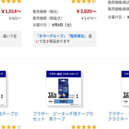
販売価格(税込
販売価格(税抜
￥1,014～
￥3,820～
販売価格（税込）
お届け日
：
￥922～
販売価格（税抜き）
￥3,473～
お届け日
：
8月8日（土）
」
違いで全
「カラーグループ」「販売単位」
違
いで全
2
商品あります
用テープカ
ブラザー ピータッチ用テープカ
ブラザー 
セット 青テープ
クラミネー