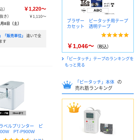
￥1,220～
込）
抜き）
￥1,110～
ブラザー ピータッチ用テープ
8月8日（土）
カセット 透明テープ
」「販売単位」
違いで全
ます
￥1,046～
（税込）
「ピータッチ」テープのランキングを
もっと見る
の
「ピータッチ」本体
売れ筋ランキング
ラベルプリンター ピ
0W PT-P900W