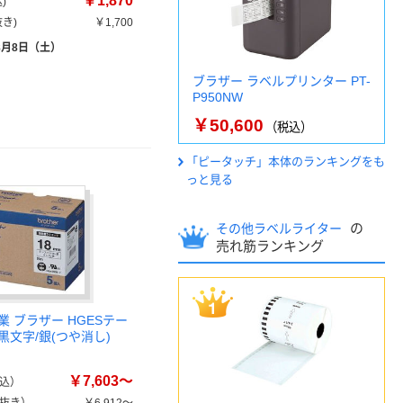
￥1,870
)
き)
￥1,700
8月8日（土）
ブラザー ラベルプリンター PT-
P950NW
￥50,600
（税込）
「ピータッチ」本体のランキングをも
っと見る
の
その他ラベルライター
売れ筋ランキング
 ブラザー HGESテー
 黒文字/銀(つや消し)
￥7,603～
込）