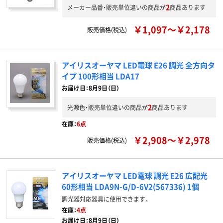
2
メーカー品番・販売単位違いの商品が
商品あります
￥1,097～￥2,178
販売価格(税込)
アイリスオーヤマ LED電球 E26 調光 全方向タ
イプ 100形相当 LDA17
お届け日：8月9日（日）
2
光源色・販売単位違いの商品が
商品あります
在庫：
6点
￥2,908～￥2,978
販売価格(税込)
アイリスオーヤマ LED電球 調光 E26 広配光
60形相当 LDA9N-G/D-6V2(567336) 1個
調光器対応器具に使用できます。
在庫：
4点
お届け日：8月9日（日）