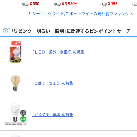
￥660
￥3,980～
￥156
（税込）
（税込）
（税込）
（税
シーリングライト/スポットライトの売れ筋ランキングへ
「リビング 明るい 照明」に関連するピンポイントサーチ
「ＬＥＤ 屋外 水銀灯」の特集
「こはく ちょう」の特集
「アスクル 電球」の特集