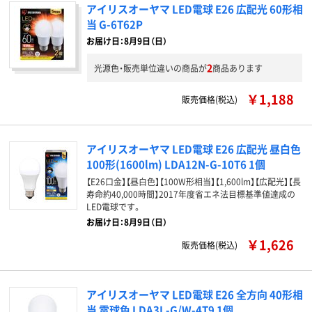
アイリスオーヤマ LED電球 E26 広配光 60形相
当 G-6T62P
お届け日：8月9日（日）
2
光源色・販売単位違いの商品が
商品あります
￥1,188
販売価格(税込)
アイリスオーヤマ LED電球 E26 広配光 昼白色
100形(1600lm) LDA12N-G-10T6 1個
【E26口金】【昼白色】【100W形相当】【1,600lm】【広配光】【長
寿命約40,000時間】2017年度省エネ法目標基準値達成の
LED電球です。
お届け日：8月9日（日）
￥1,626
販売価格(税込)
アイリスオーヤマ LED電球 E26 全方向 40形相
当 電球色 LDA3L-G/W-4T9 1個