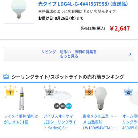
光タイプ LDG4L-G-4V4（567958）（直送品）
白熱電球のように広範囲に明るい広配光タイプ。
お届け日：8月26日（水）まで
￥2,647
販売価格(税込)
リビング 明るい 照明の特集を
もっと見る
シーリングライト/スポットライトの売れ筋ランキング
レイメイ藤井 値札は
アイリスオーヤマ
東京メタル工業 トー
オーム電機
がし MH-5 1個
LEDシーリングライ
メ 白熱電球
リングラ
ト SeriesQ 6…
LW100V54WTM 1…
400W5 0