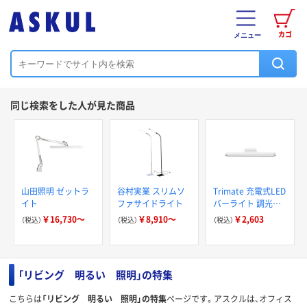
カゴ
メニュー
同じ検索をした人が見た商品
山田照明 ゼットラ
谷村実業 スリムソ
Trimate 充電式LED
イト
ファサイドライト
バーライト 調光調
色機能付き ホワイ
￥16,730～
￥8,910～
￥2,603
（税込）
（税込）
（税込）
ト TR-LEB002-WH
1個 67-4919-14（直
送品）
「リビング 明るい 照明」の特集
こちらは
「リビング 明るい 照明」の特集
ページです。アスクルは、オフィス