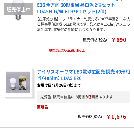
E26 全方向 60形相当 昼白色 2個セット
LDA5N-G/W-6T92P 1セット(2個)
【在庫処分品】トップランナー制度対応、2027年度省エネ法
目標基準値達成のLED電球です。発光効率151lm/W以上の
高効率で、電気代の節約にもつながります。
￥690
販売価格(税込)
現在ご注文いただけません
アイリスオーヤマ LED電球広配光 調光 40形相
当（485lm） LDA5 E26
お届け日：8月26日（水）まで
2
光源色・販売単位違いの商品が
商品あります
直送品
￥1,676
販売価格(税込)