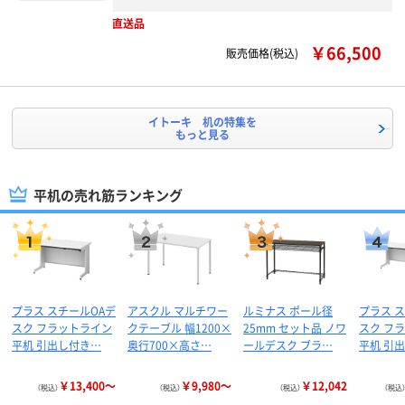
直送品
￥66,500
販売価格(税込)
イトーキ 机の特集を
もっと見る
平机の売れ筋ランキング
プラス スチールOAデ
アスクル マルチワー
ルミナス ポール径
プラス 
スク フラットライン
クテーブル 幅1200×
25mm セット品 ノワ
スク フ
平机 引出し付き…
奥行700×高さ…
ールデスク ブラ…
平机 引
￥13,400～
￥9,980～
￥12,042
（税込）
（税込）
（税込）
（税込