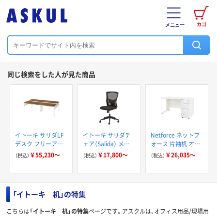
カゴ
メニュー
同じ検索をした人が見た商品
イトーキ サリダLF
イトーキ サリダチ
Netforce ネットフ
デスク フリーアド
ェア（Salida） メッ
ォース 片袖机 オフ
レスデスク 引出し
シュ張り
ィスデスク 天板/本
￥55,230～
￥17,800～
￥26,035～
（税込）
（税込）
（税込）
付き/無し 奥行
体ホワイト 奥行600
1400×高さ720mm
ナッツ LKD
「イトーキ 机」の特集
こちらは
「イトーキ 机」の特集
ページです。アスクルは、オフィス用品/現場用