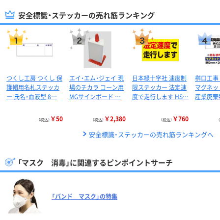
安全標識・ステッカーの売れ筋ランキング
つくし工房 つくし 保
エイ・エム・ジェイ 現
日本緑十字社 速度制
桝口工事 
護帽用名札ステッカ
場のチカラ コーン用
限ステッカー 法定速
マグネッ
ー 氏名・血液型 8…
MGサインボード …
度で走行します HS…
産業廃棄
￥50
￥2,380
￥760
（税込）
（税込）
（税込）
安全標識・ステッカーの売れ筋ランキングへ
「マスク 消毒」に関連するピンポイントサーチ
「バンド マスク」の特集