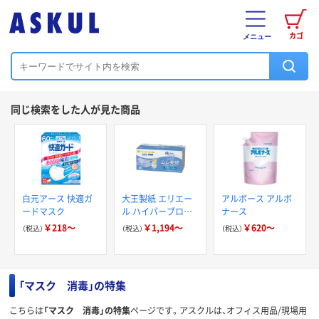
カゴ
メニュー
同じ検索をした人が見た商品
白元アース 快適ガ
大王製紙 エリエー
アルボース アルボ
ードマスク
ル ハイパーブロッ
ナース
ク ムレ爽快color's
￥218～
￥1,194～
￥620～
（税込）
（税込）
（税込）
日本製 カラーマス
ク
「マスク 消毒」の特集
こちらは
「マスク 消毒」の特集
ページです。アスクルは、オフィス用品/現場用