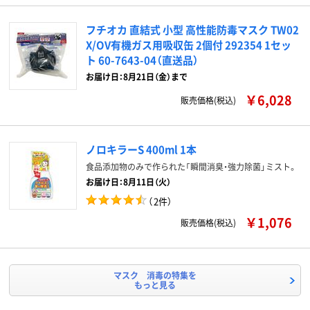
フチオカ 直結式 小型 高性能防毒マスク TW02
X/OV有機ガス用吸収缶 2個付 292354 1セッ
ト 60-7643-04（直送品）
お届け日：8月21日（金）まで
￥6,028
販売価格(税込)
ノロキラーS 400ml 1本
食品添加物のみで作られた「瞬間消臭・強力除菌」ミスト。
お届け日：8月11日（火）
（
2件
）
￥1,076
販売価格(税込)
マスク 消毒の特集を
もっと見る