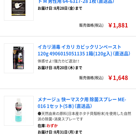
ト M 男性用 64-6317-28 1枚（直送品）
お届け日：8月28日（金）まで
￥1,881
販売価格(税込)
イカリ消毒 イカリ カビックリンペースト
120g 4906015051135 1箱(120g入)（直送品）
体感せよ！強力カビ退治！！
お届け日：8月20日（木）まで
￥1,648
販売価格(税込)
メナージュ 快ーマスク用 除菌スプレー ME-
016 1セット(5本)（直送品）
●天然由来の原料(日本産ホタテ貝殻粉末)を使用した自然
派の除菌・消臭スプレーです
在庫：
わずか
お届け日：8月31日（月）まで