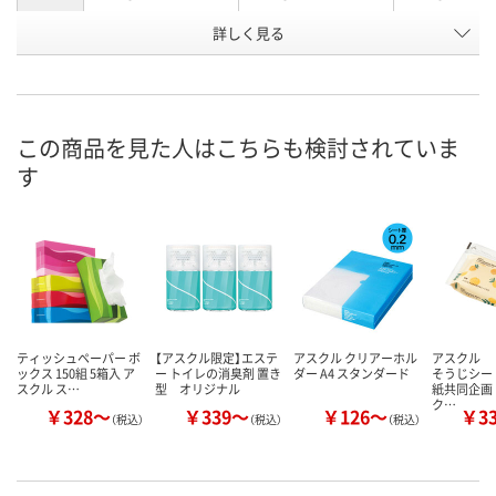
本体/詰め
詳しく見る
本体
本体
本体
替え
無香料
無香料
無香料
香り
お申込番
XJ37732
9432132
J285721
この商品を見た人はこちらも検討されていま
号
す
あり
入荷待ち
入荷待ち
在庫
8月10日（月）
2026年8月下旬
2026年8月下
お届け日
数量
数量
数量
カゴへ
カゴへ
カ
ティッシュペーパー ボ
【アスクル限定】エステ
アスクル クリアーホル
アスクル 
ックス 150組 5箱入 ア
ー トイレの消臭剤 置き
ダー A4 スタンダード
そうじシー
スクル ス…
型 オリジナル
紙共同企画
ク…
￥328～
￥339～
￥126～
￥3
（税込）
（税込）
（税込）