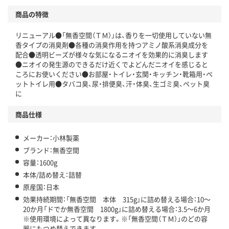
商品の特徴
温室効果ガスなどの削減
リニューアル●「無香空間（ＴＭ）」は、香りを一切使用していない無
この商品の環境配慮ポイントです。下記商品詳細「
香タイプの消臭剤●各種の消臭作用を持つアミノ酸系消臭成分を
アスクル商品環境スコア詳細／加点項目
」で確認できます。
配合●透明ビーズが様々な気になるニオイを効果的に消臭します
●ニオイの発生源のできるだけ近くでよどんだニオイを感じると
ころにお使いください●お部屋・トイレ・玄関・キッチン・靴箱用・ペ
ットトイレ用●タバコ臭、尿・排便臭、汗・体臭、生ゴミ臭、ペット臭
に
商品仕様
メーカー：小林製薬
ブランド：無香空間
容量：1600g
本体/詰め替え：詰替
原産国：日本
効果持続期間：「無香空間 本体 315g」に詰め替える場合：10～
20か月「ドでか無香空間 1800g」に詰め替える場合：3.5～6か月
※使用環境によって異なります。※「無香空間（ＴＭ）」のどの容
器にもつめ替えできます。