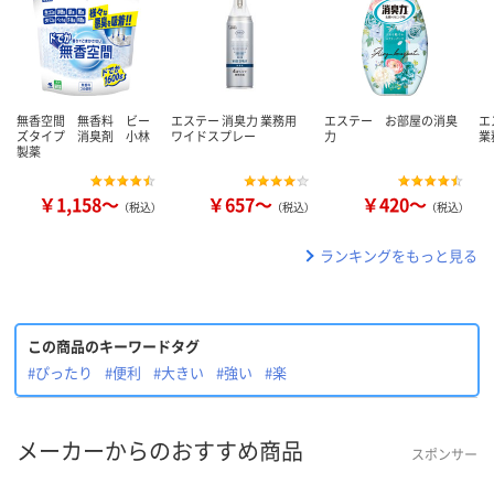
無香空間 無香料 ビー
エステー 消臭力 業務用
エステー お部屋の消臭
エ
ズタイプ 消臭剤 小林
ワイドスプレー
力
業
製薬
￥1,158～
￥657～
￥420～
（税込）
（税込）
（税込）
ランキングをもっと見る
この商品のキーワードタグ
#ぴったり
#便利
#大きい
#強い
#楽
メーカーからのおすすめ商品
スポンサー