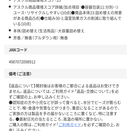
アスクル商品環境スコア詳細/加点項目：●容器包装11:分別・リ
ユース・リサイクルしやすい(10点)●商品本体23:詰め替えの用意
がある商品(5点)●仕組み30-1:温室効果ガスの削減に取り組んで
いる(10点)
本体/詰め替え（生活用品）：大容量詰め替え
芳香／無香（プルダウン用）：無香
JANコード
4987072098912
備考（ご注意）
【返品について】開封後はお客様のご都合による返品はお受けでき
ません。返品については、ご利用ガイド「返品・交換について」を必
ずご確認の上、お申し込みください。
●認知症の方や小児などが誤って食べると、水分でビーズが膨らむ
ことで、喉・食道や気管などがつまり、重症になることがあるので、
ご家族の方は製品を手の届かないところに置くなど、特に注意す
る。●直射日光の当たるところ、高温の場所に置かない。
ご購入の際は、ご利用ガイド「
ご利用ガイド
」を必ずご確認の上、お
申し込みください。