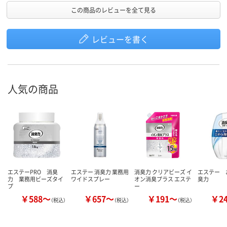
この商品のレビューを全て見る
レビューを書く
人気の商品
エステーPRO 消臭
エステー 消臭力 業務用
消臭力 クリアビーズ イ
エステー 
力 業務用ビーズタイ
ワイドスプレー
オン消臭プラス エステ
臭力
プ
ー
￥588～
￥657～
￥191～
￥2
（税込）
（税込）
（税込）