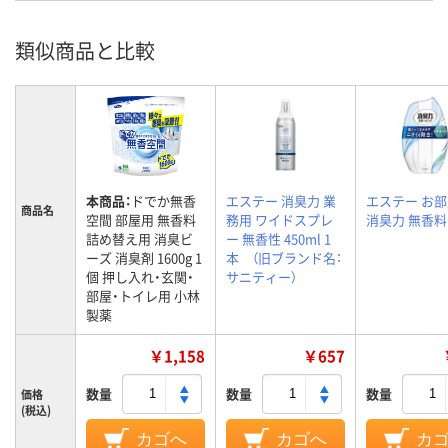
類似商品と比較
本商品：
ドでか無香
エステー 消臭力 業
エステー お
商品名
空間 部屋用 無香料
務用 ワイドスプレ
消臭力 無香料
詰め替え用 消臭ビ
ー 無香性 450ml 1
ーズ 消臭剤 1600g 1
本 （旧ブランド名：
個 押し入れ・玄関・
サニティー）
部屋・トイレ用 小林
製薬
￥1,158
￥657
数量
数量
数量
価格
(税込)
カゴへ
カゴへ
カ