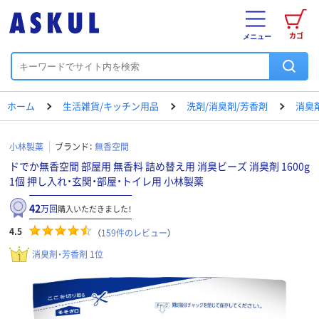
カゴ
メニュー
ホーム
生活雑貨/キッチン用品
洗剤/消臭剤/芳香剤
消臭
小林製薬
ブランド：
無香空間
ドでか無香空間 部屋用 無香料 詰め替え用 消臭ビーズ 消臭剤 1600g
1個 押し入れ・玄関・部屋・トイレ用 小林製薬
42
万回
購入いただきました！
4.5
（
159
件のレビュー
）
消臭剤・芳香剤 1位