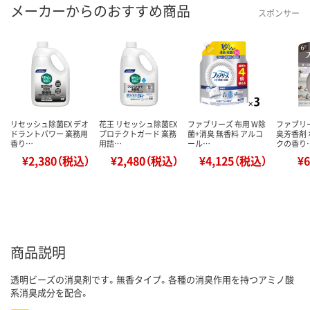
メーカーからのおすすめ商品
スポンサー
リセッシュ除菌EX デオ
花王 リセッシュ除菌EX
ファブリーズ 布用 W除
ファブリ
ドラントパワー 業務用
プロテクトガード 業務
菌+消臭 無香料 アルコ
臭芳香剤
香り…
用詰…
ール…
クの香り
¥2,380（税込）
¥2,480（税込）
¥4,125（税込）
¥
商品説明
透明ビーズの消臭剤です。無香タイプ。各種の消臭作用を持つアミノ酸
系消臭成分を配合。