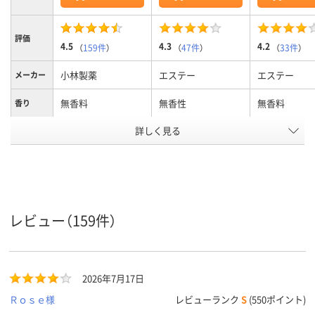
評価
4.5
4.3
4.2
（
159件
）
（
47件
）
（
33件
）
小林製薬
エステー
エステー
メーカー
無香料
無香性
無香料
香り
詳しく見る
室内・トイレ・ペット
室内用
室内用
用途
用
アスクル
商品環境
25
20
10
スコア
レビュー（159件）
2026年7月17日
Ｒｏｓｅ様
レビューランク
S
(550ポイント)