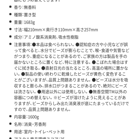
香り：無香料
種類：置き型
重量：1683g
寸法：幅210mm×奥行き110mm×高さ257mm
成分：アミノ酸系消臭剤、吸水性樹脂
注意事項：●本品は食べられない。●認知症の方や小児などが誤
って食べると、水分でビーズが膨らむことで、喉・食道や気管など
がつまり、重症になることがあるので、ご家族の方は製品を手の
届かないところに置くなど、特に注意する。●こぼれた場合はす
ぐに拭き取る。●直射日光の当たるところ、高温の場所に置かな
い。●製品の使い終わりに乾燥したビーズが黄色く変色するこ
とがございますが、品質上問題ありません。●ビーズは水分を吸
収すると膨らみ、排水口がつまることがあるので、絶対にビーズ
は流さない。●用途以外には使用しない。●無香空間TM以外の
容器につめ替えない。※ビーズが溶けたように見えることがあ
りますが、ビーズからしみ出た消臭液が底にたまっているだけで
すので、品質上問題ありません。
内容量：1600g
名称：消臭・芳香剤
用途：室内・トイレ・ペット用
アスクル商品環境スコア：25