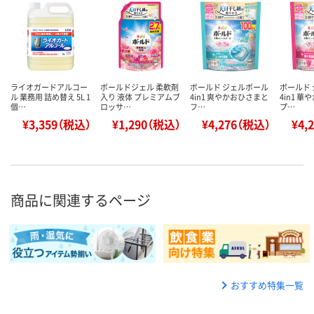
ライオガードアルコー
ボールドジェル 柔軟剤
ボールド ジェルボール
ボールド
ル 業務用 詰め替え 5L 1
入り 液体 プレミアムブ
4in1 爽やかおひさまと
4in1 
個…
ロッサ…
フ…
プ…
¥3,359（税込）
¥1,290（税込）
¥4,276（税込）
¥4,
商品に関連するページ
おすすめ特集一覧