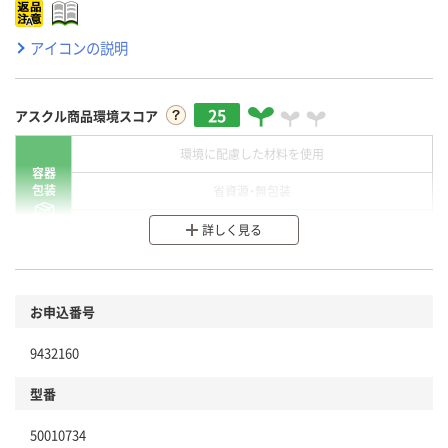
アイコンの説明
25
アスクル商品環境スコア
環境に配慮した材料を使用
容器
包装
省資源・無包装
分別・リサイクルしやすい設計
詳しく見る
環境に配慮した材料を使用
商品
お申込番号
本体
省資源・省エネ・節水
9432160
分別・リサイクルしやすい設計
型番
独自の回収スキームがある
50010734
仕組
アスクルで資源循環している