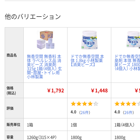
他のバリエーション
商品名
無香空間 無香料 本
ドでか無香空間 本
ドでか無香空
体 ラベルレス品 消
体 1.8kg 小林製薬
臭剤 本体 無
臭ビーズ 消臭剤
【消臭ビーズ】
臭ビーズ 180
315g 1箱（4個入） 玄
（4個入） 小林
関・部屋・トイレ用
小林製薬
価格
￥1,792
￥1,448
￥5
(税込)
評価
4.0
4.0
（
26件
）
（
26件
）
1箱
1個
1箱（4個入）
販売単位
1260g（315×4P）
1800g
1800g
容量