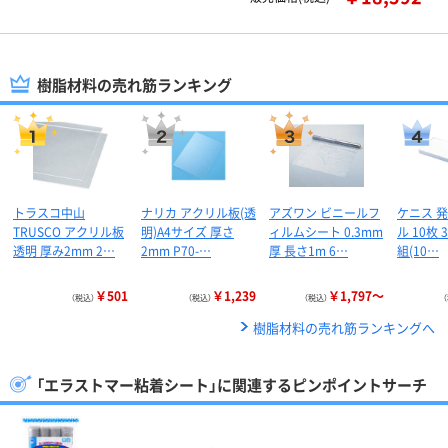
樹脂材料の売れ筋ランキング
トラスコ中山
ナリカ アクリル板(透
アズワン ビニールフ
ケニス 
TRUSCO アクリル板
明)A4サイズ 厚さ
ィルムシート 0.3mm
ル 10枚 3
透明 厚み2mm 2…
2mm P70-…
厚 長さ1m 6…
組(10…
￥501
￥1,239
￥1,797～
（税込）
（税込）
（税込）
樹脂材料の売れ筋ランキングへ
「エラストマー粘着シート」に関連するピンポイントサーチ