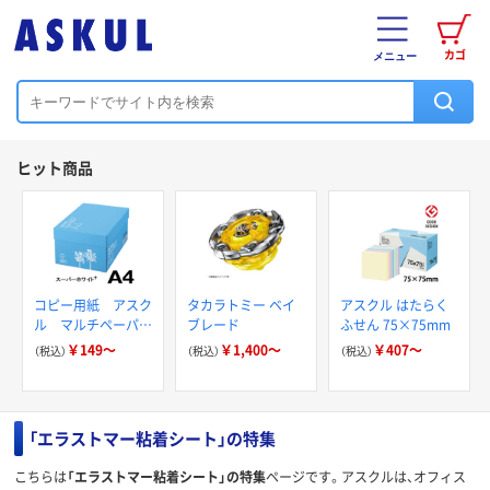
カゴ
メニュー
ヒット商品
コピー用紙 アスク
タカラトミー ベイ
アスクル はたらく
ル マルチペーパー
ブレード
ふせん 75×75mm
スーパーホワイト+
￥149～
￥1,400～
￥407～
（税込）
（税込）
（税込）
「エラストマー粘着シート」の特集
こちらは
「エラストマー粘着シート」の特集
ページです。アスクルは、オフィス