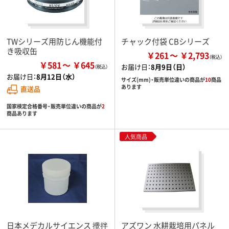
TWシリーズ用防じん機能付
チャック付袋 CBシリーズ
き吸収缶
￥261
￥2,793
￥581
￥645
お届け日：
8月9日（日）
お届け日：
8月12日（水）
サイズ(mm)・販売単位違いの商品が
10
商品
あります
直送品
国家検定合格番号・販売単位違いの商品が
2
商品あります
人気商品
日本メデカルサイエンス 攪拌
アズワン 水耕栽培用パネル