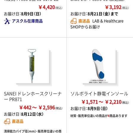
￥4,420
￥3,192
（税込）
（税込）
お届け日：
8月9日（日）
お届け日：
8月21日（金）まで
アスクル在庫商品
直送品
LAB & Healthcare
SHOPからお届け
SANEI ドレンホースクリーナ
ソルボライト静電インソール
ー PR871
￥1,571
￥2,210
￥442
￥2,596
お届け日：
8月9日（日）
お届け日：
8月12日（水）
材質・販売単位違いの商品が
4
商品あります
直送品
清掃能力パイプ径(mm)・販売単位違いの商