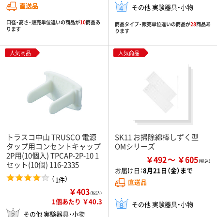
直送品
その他 実験器具・小物
口径・高さ・販売単位違いの商品が
10
商品あ
商品タイプ・販売単位違いの商品が
28
商品あ
ります
ります
人気商品
人気商品
トラスコ中山 TRUSCO 電源
SK11 お掃除綿棒しずく型
タップ用コンセントキャップ
OMシリーズ
2P用(10個入) TPCAP-2P-10 1
￥492
￥605
セット(10個) 116-2335
お届け日：
8月21日（金）まで
（
）
1件
直送品
￥403
（税込）
1個あたり ￥40.3
その他 実験器具・小物
その他 実験器具・小物