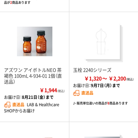
品が
2
商品あります
アズワン アイボトルNEO 茶
玉栓 2240シリーズ
褐色 100mL 4-934-01 1個（直
￥1,320
￥2,200
送品）
お届け日：
9月7日（月）まで
￥1,944
（税込）
直送品
お届け日：
8月21日（金）まで
J・販売単位違いの商品が
8
商品あります
直送品
LAB & Healthcare
SHOPからお届け