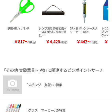
鉄腕（R）ハサミMP
シンワ測定 伸縮図面ケ
SANEI ドレンホースク
トラスコ
ースA 7段式 77030 1個
リーナー PR871
ダンボ
61…
クケース
￥817～
￥4,420
￥442～
￥8
（税込）
（税込）
（税込）
「その他 実験器具・小物」に関連するピンポイントサーチ
「スポンジ 丸型」の特集
「グラス マーカー」の特集