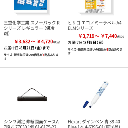
三重化学工業 スノーパック R
ヒサゴ エコノミーラベル A4
シリーズ レギュラー （保冷
ELMシリーズ
剤）
￥3,719
￥7,440
￥3,632
￥4,720
お届け日：
8月9日（日）
お届け日：
8月21日（金）まで
サイズ・販売単位違いの商品が
3
商品ありま
す
サイズ・販売単位違いの商品が
7
商品ありま
す
シンワ測定 伸縮図面ケースA
Flexart ダインペン 青 38-40
7段式 77030 1個 61-6175-22
Blue 1本 4-6396-01（直送品）