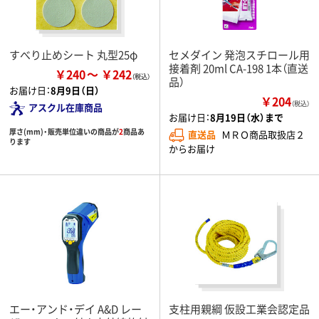
すべり止めシート 丸型25φ
セメダイン 発泡スチロール用
接着剤 20ml CA-198 1本（直送
￥240
￥242
品）
お届け日：
8月9日（日）
￥204
（税込）
アスクル在庫商品
お届け日：
8月19日（水）まで
厚さ(mm)・販売単位違いの商品が
2
商品あ
直送品
ＭＲＯ商品取扱店２
ります
からお届け
エー・アンド・デイ A&D レー
支柱用親綱 仮設工業会認定品