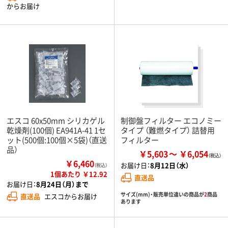
からお届け
エスコ 60x50mm シリカゲル
制御盤フィルター エコノミー
乾燥剤(100個) EA941A-41 1セ
タイプ （難燃タイプ） 詰替用
ット(500個:100個×5袋)（直送
フィルター
品）
￥5,603
￥6,054
￥6,460
お届け日：
8月12日（水）
（税込）
1個あたり ￥12.92
直送品
お届け日：
8月24日（月）まで
サイズ(mm)・販売単位違いの商品が
2
商品
直送品
エスコからお届け
あります