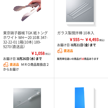
東京硝子器械 TGK 紙トング
ガラス製撹拌棒 10本入
ホワイト WHー20 10本 347-
￥555
￥4,493
32-22-01 1箱(10本) 189-
お届け日：
8月21日（金）まで
9270（直送品）
直送品
￥1,058
（税込）
お届け日：
8月26日（水）まで
販売単位違いの商品が
10
商品あります
直送品
ＭＲＯ商品取扱店２
からお届け