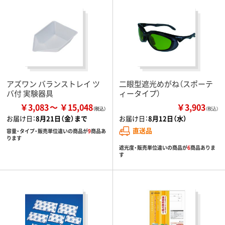
アズワン バランストレイ ツ
二眼型遮光めがね（スポーテ
バ付 実験器具
ィータイプ）
￥3,083
￥15,048
￥3,903
（税込）
お届け日：
8月21日（金）まで
お届け日：
8月12日（水）
直送品
容量・タイプ・販売単位違いの商品が
9
商品あ
ります
遮光度・販売単位違いの商品が
6
商品ありま
す