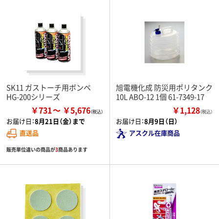
SK11 ガストーチ用ボンベ
旭電機化成 防災用ポリタンク
HG-200シリーズ
10L ABO-12 1個 61-7349-17
￥731
￥5,676
￥1,128
（税込）
お届け日：
8月21日（金）まで
お届け日：
8月9日（日）
直送品
アスクル在庫商品
販売単位違いの商品が
3
商品あります