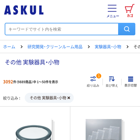
カゴ
メニュー
ホーム
研究開発・クリーンルーム用品
実験器具・小物
そ
その他 実験器具・小物
1
3092
件（9889商品）中 1～50件を表示
表示切替
絞り込み
並び替え
その他 実験器具・小物
絞り込み