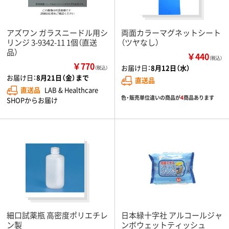
アズワン ガラスニードル用シ
両面カラーマグネットシート
リンジ 3-9342-11 1個（直送
（ツヤなし）
品）
￥440
（税込）
￥770
お届け日：
8月12日（水）
（税込）
お届け日：
8月21日（金）まで
直送品
直送品
LAB & Healthcare
色・販売単位違いの商品が
4
商品あります
SHOPからお届け
細口試薬瓶 高密度ポリエチレ
日本緑十字社 アルコールジャ
ン製
ンボウェットティッシュ