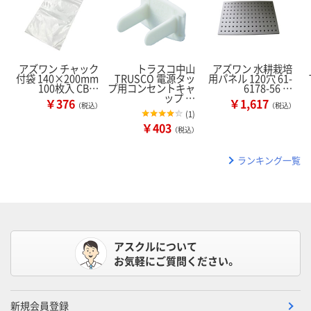
アズワン チャック
トラスコ中山
アズワン 水耕栽培
付袋 140×200mm
TRUSCO 電源タッ
用パネル 120穴 61-
100枚入 CB…
プ用コンセントキャ
6178-56 …
ップ …
￥376
￥1,617
（税込）
（税込）
(
1
)
￥403
（税込）
ランキング一覧
アスクルについて
お気軽にご質問ください。
新規会員登録