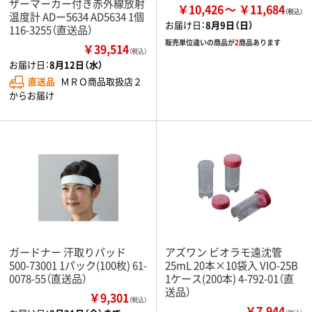
ザーマーカー付き赤外線放射
￥10,426
￥11,684
温度計 ADー5634 AD5634 1個
お届け日：
8月9日（日）
116-3255（直送品）
販売単位違いの商品が
2
商品あります
￥39,514
（税込）
お届け日：
8月12日（水）
直送品
ＭＲＯ商品取扱店２
からお届け
ガードナー 汗取りパッド
アズワン ビオラモ遠沈管
500-73001 1パック(100枚) 61-
25mL 20本×10袋入 VIO-25B
0078-55（直送品）
1ケース(200本) 4-792-01（直
送品）
￥9,301
（税込）
￥7,944