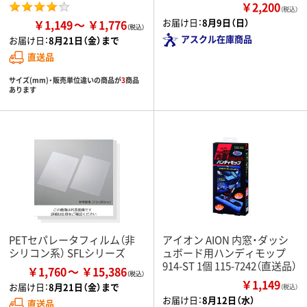
￥2,200
（税込）
お届け日：
8月9日（日）
￥1,149
￥1,776
アスクル在庫商品
お届け日：
8月21日（金）まで
直送品
サイズ(mm)・販売単位違いの商品が
3
商品
あります
PETセパレータフィルム（非
アイオン AION 内窓・ダッシ
シリコン系） SFLシリーズ
ュボード用ハンディモップ
914-ST 1個 115-7242（直送品）
￥1,760
￥15,386
￥1,149
お届け日：
8月21日（金）まで
（税込）
お届け日：
8月12日（水）
直送品