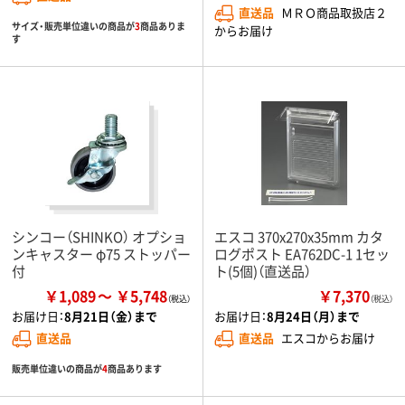
直送品
ＭＲＯ商品取扱店２
サイズ・販売単位違いの商品が
3
商品ありま
からお届け
す
シンコー（SHINKO） オプショ
エスコ 370x270x35mm カタ
ンキャスター φ75 ストッパー
ログポスト EA762DC-1 1セッ
付
ト(5個)（直送品）
￥1,089
￥5,748
￥7,370
（税込）
お届け日：
8月21日（金）まで
お届け日：
8月24日（月）まで
直送品
直送品
エスコからお届け
販売単位違いの商品が
4
商品あります