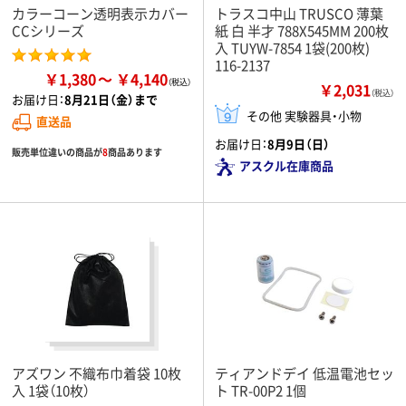
カラーコーン透明表示カバー
トラスコ中山 TRUSCO 薄葉
CCシリーズ
紙 白 半才 788X545MM 200枚
入 TUYW-7854 1袋(200枚)
116-2137
￥1,380
￥4,140
￥2,031
（税込）
お届け日：
8月21日（金）まで
その他 実験器具・小物
直送品
お届け日：
8月9日（日）
販売単位違いの商品が
8
商品あります
アスクル在庫商品
アズワン 不織布巾着袋 10枚
ティアンドデイ 低温電池セッ
入 1袋（10枚）
ト TR-00P2 1個