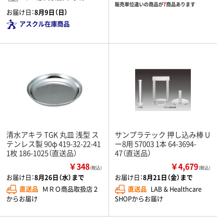
販売単位違いの商品が
7
商品あります
お届け日：
8月9日（日）
アスクル在庫商品
清水アキラ TGK 丸皿 浅型 ス
サンプラテック 押し込み棒 U
テンレス製 90φ 419-32-22-41
ー8用 57003 1本 64-3694-
1枚 186-1025（直送品）
47（直送品）
￥348
￥4,679
（税込）
（税込）
お届け日：
8月26日（水）まで
お届け日：
8月21日（金）まで
直送品
ＭＲＯ商品取扱店２
直送品
LAB & Healthcare
からお届け
SHOPからお届け