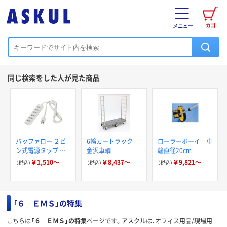
カゴ
メニュー
同じ検索をした人が見た商品
バッファロー ２ピ
6輪カートラック
ローラーボーイ 車
ン式電源タップ ６
金沢車輌
輪直径20cm
個口タイプ
￥1,510～
￥8,437～
￥9,821～
（税込）
（税込）
（税込）
「６ ＥＭＳ」の特集
こちらは
「６ ＥＭＳ」の特集
ページです。アスクルは、オフィス用品/現場用