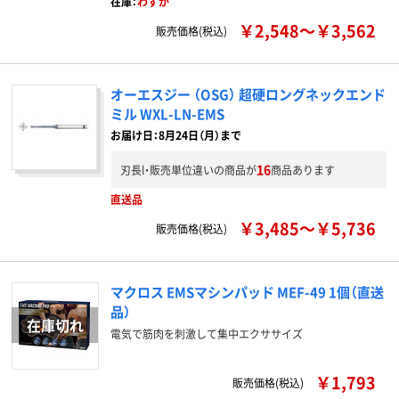
在庫：
わずか
￥2,548～￥3,562
販売価格(税込)
オーエスジー （OSG） 超硬ロングネックエンド
ミル WXL-LN-EMS
お届け日：8月24日（月）まで
16
刃長l・販売単位違いの商品が
商品あります
直送品
￥3,485～￥5,736
販売価格(税込)
マクロス EMSマシンパッド MEF-49 1個（直送
品）
電気で筋肉を刺激して集中エクササイズ
￥1,793
販売価格(税込)