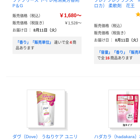
ファブリーズ トイレ用消臭芳香剤
フレアフレグランス I
P＆G
ロカ） 柔軟剤 花王
￥1,680～
販売価格（税込）
販売価格（税抜き）
￥1,528～
販売価格（税込）
お届け日
：
8月11日（火）
販売価格（税抜き）
お届け日
：
8月11日（火
「香り」「販売単位」
違いで全
4
商
品あります
「容量」「香り」「販売
で全
16
商品あります
ダヴ（Dove） うねりケア ユニリ
ハダカラ（hadakara