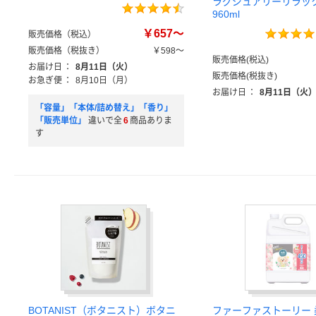
ラグジュアリーリラッ
960ml
￥657～
販売価格（税込）
販売価格（税抜き）
￥598～
販売価格(税込)
お届け日
：
8月11日（火）
販売価格(税抜き)
お急ぎ便
：
8月10日（月）
お届け日
：
8月11日（火
「容量」「本体/詰め替え」「香り」
「販売単位」
違いで全
6
商品ありま
す
BOTANIST（ボタニスト）ボタニ
ファーファストーリー 