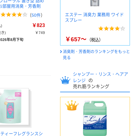
フローラル 置き型 詰め
l お部屋用消臭・芳香剤
エステー 消臭力 業務用 ワイド
（
50件
）
スプレー
￥823
)
き)
￥749
￥657～
2026年8月下旬
（税込）
消臭剤・芳香剤のランキングをもっと
見る
シャンプー・リンス・ヘアア
の
レンジ
売れ筋ランキング
 ティーフレグランスシ