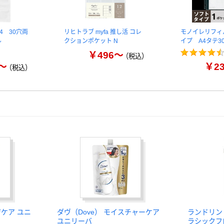
4 30穴両
リヒトラブ myfa 推し活 コレ
モノイレリフィ
ル
クションポケット N
イプ A4タテ3
￥496～
（税込）
～
￥2
（税込）
ジケア ユニ
ダヴ（Dove） モイスチャーケア
ランドリン
ユニリーバ
ラシックフ