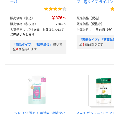
ーバ
プ 泡タイプ ライオン
￥376～
販売価格（税込）
販売価格（税込）
販売価格（税抜き）
￥342～
販売価格（税抜き）
入荷予定
：
ご注文後、お届けについて
お届け日
：
8月11日（火
ご連絡いたします
「容器タイプ」「販売単
全
9
商品あります
「商品タイプ」「販売単位」
違いで
全
6
商品あります
ランドリン 洗たく用洗剤 濃縮タイ
P＆G パンテーン エ