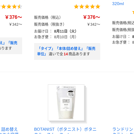
320ml
￥376～
￥376～
販売価格（税込）
販売価格(税込
￥342～
販売価格（税抜き）
￥342～
販売価格(税抜
）
お届け日
：
8月11日（火）
お届け日
：
お急ぎ便
：
8月10日（月）
お急ぎ便
：
替え」「販売
あります
「タイプ」「本体/詰め替え」「販売
単位」
違いで全
14
商品あります
剤 詰め替え
BOTANIST（ボタニスト）ボタニ
ランドリン