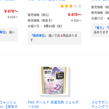
販売価格（税
￥470～
販売価格（税
￥470～
販売価格（税込）
￥428～
お届け日
：
販売価格（税抜き）
￥428～
）
お届け日
：
8月11日（火）
「香り」「
単位」
違い
品あります
「販売単位」
違いで全
4
商品ありま
す
ィウォッシュ
P&G ボールド 洗濯洗剤 ジェルボ
メルサボン
ml 【液体タ
ール4D
ティングフラ