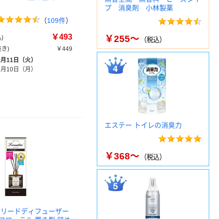
プ 消臭剤 小林製薬
（
109件
）
￥493
￥255～
)
（税込）
き)
￥449
8月11日（火）
8月10日（月）
エステー トイレの消臭力
￥368～
（税込）
 リードディフューザー