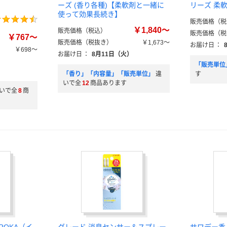
ーズ (香り各種)【柔軟剤と一緒に
リーズ 柔
使って効果長続き】
販売価格（税
￥1,840～
販売価格（税込）
販売価格（税
￥767～
販売価格（税抜き）
￥1,673～
お届け日
：
￥698～
お届け日
：
8月11日（火）
）
「販売単位
）
「香り」「内容量」「販売単位」
違
す
いで全
12
商品あります
いで全
8
商