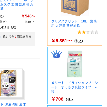
るスティック パルファ
ムスク 玄関 部屋用 芳
製薬
￥548～
込）
クリアスクリット 18L 業務
抜き）
￥499～
用 大容量 熊野油脂
8月11日（火）
」
違いで全
2
商品ありま
￥5,351～
（税込）
メリット ドライシャンプーシ
ート すっきり爽快タイプ 20
枚…
￥708
（税込）
ルド 洗濯洗剤 液体