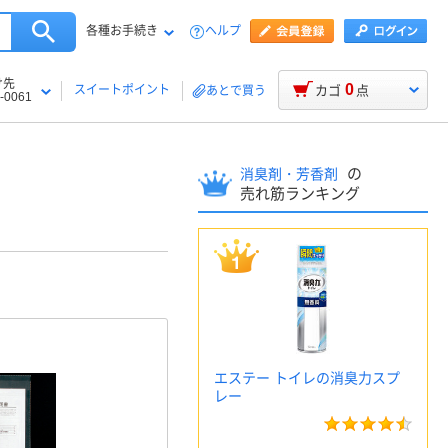
各種お手続き
ヘルプ
け先
0
スイートポイント
カゴ
点
あとで買う
-0061
の
消臭剤・芳香剤
売れ筋ランキング
エステー トイレの消臭力スプ
レー