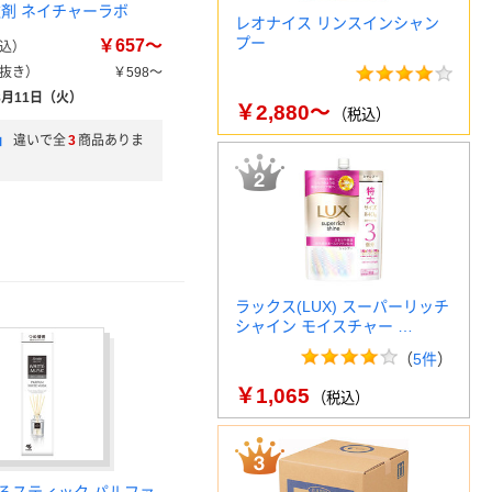
軟剤 ネイチャーラボ
レオナイス リンスインシャン
プー
￥657～
込）
抜き）
￥598～
8月11日（火）
￥2,880～
（税込）
」
違いで全
3
商品ありま
ラックス(LUX) スーパーリッチ
シャイン モイスチャー …
（
5件
）
￥1,065
（税込）