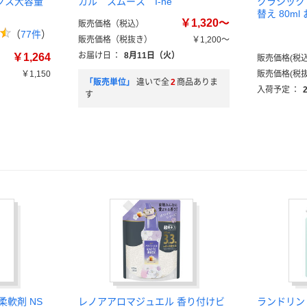
クス大容量
カル スムース I-ne
クラシック
替え 80m
￥1,320～
販売価格（税込）
（
77件
）
販売価格（税抜き）
￥1,200～
お届け日
：
8月11日（火）
￥1,264
販売価格(税込
￥1,150
販売価格(税抜
「販売単位」
違いで全
2
商品ありま
）
入荷予定
：
す
柔軟剤 NS
レノアアロマジュエル 香り付けビ
ランドリン