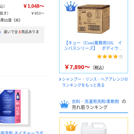
￥1,048～
込）
抜き）
￥953～
8月11日（火）
」
違いで全
3
商品ありま
【キュー（Cue)業務用10L イ
ンバスシリーズ】 ボディウ…
￥7,890～
（税込）
シャンプー・リンス・ヘアアレンジの
ランキングをもっと見る
の
衣料・洗濯用洗剤/柔軟剤
売れ筋ランキング
料用洗剤 ネイチャーラボ