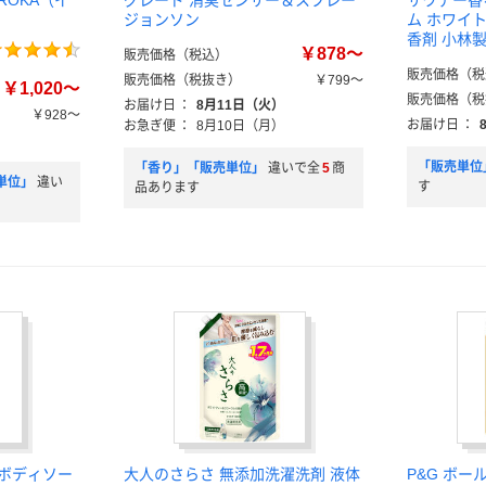
ROKA（イ
グレード 消臭センサー＆スプレー
サワデー香
ジョンソン
ム ホワイト
香剤 小林
￥878～
販売価格（税込）
販売価格（税
販売価格（税抜き）
￥799～
￥1,020～
販売価格（税
お届け日
：
8月11日（火）
￥928～
お届け日
：
お急ぎ便
：
8月10日（月）
）
「販売単位
「香り」「販売単位」
違いで全
5
商
単位」
違い
す
品あります
）ボディソー
大人のさらさ 無添加洗濯洗剤 液体
P&G ボー