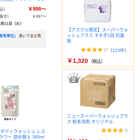
￥986～
込）
抜き）
￥897～
8月11日（火）
【アスクル限定】スーパーウォ
ッシュプラス すすぎ1回 抗菌
販売単位」
違いで全
2
商
剤…
（
123件
）
￥1,320
（税込）
ニュースーパーウォッシュプラ
ス 粉末洗剤 オリジナル
 ボディウォッシュ レス
ワー 詰め替え 380ml