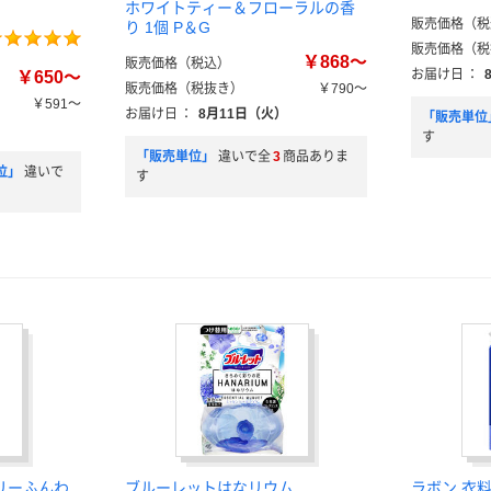
ホワイトティー＆フローラルの香
販売価格（税
り 1個 P＆G
販売価格（税
￥868～
販売価格（税込）
お届け日
：
￥650～
販売価格（税抜き）
￥790～
￥591～
お届け日
：
8月11日（火）
「販売単位
）
す
「販売単位」
違いで全
3
商品ありま
位」
違いで
す
アリーふんわ
ブルーレットはなリウム
ラボン 衣