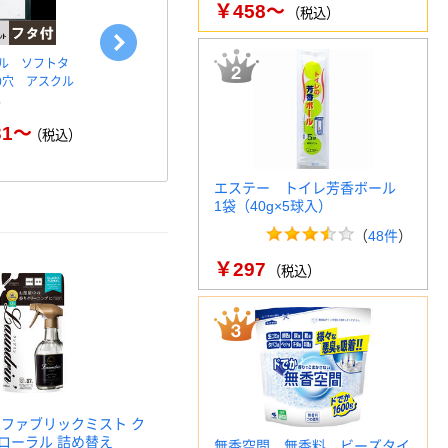
￥458～
（税込）
ル ソフトタ
コクヨ クリヤーブックA4リ
コクヨ A4
0穴 アスクル
フィル
30穴 ラ-A3
31～
￥674～
（税込）
（税込）
エステー トイレ芳香ボール
1袋（40g×5球入）
（
48件
）
￥297
（税込）
 ファブリックミスト ク
ローラル 詰め替え
無香空間 無香料 ビーズタイ