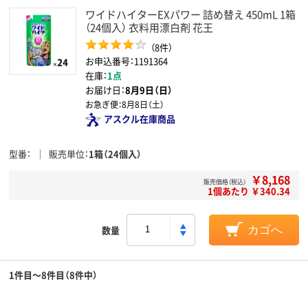
ワイドハイターEXパワー 詰め替え 450mL 1箱
（24個入） 衣料用漂白剤 花王
（8件）
お申込番号：1191364
在庫：
1点
お届け日：
8月9日（日）
お急ぎ便：
8月8日（土）
アスクル在庫商品
型番
販売単位
1箱（24個入）
￥8,168
販売価格（税込）
1個あたり ￥340.34
数量
カゴへ
1件目～8件目（8件中）