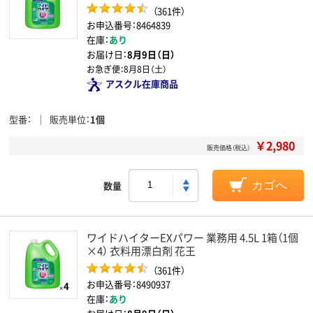
（361件）
お申込番号：8464839
在庫：
あり
お届け日：
8月9日（日）
お急ぎ便：
8月8日（土）
アスクル在庫商品
型番
販売単位
1個
￥2,980
販売価格（税込）
数量
カゴへ
ワイドハイターEXパワー 業務用 4.5L 1箱（1個
×4） 衣料用漂白剤 花王
（361件）
お申込番号：8490937
在庫：
あり