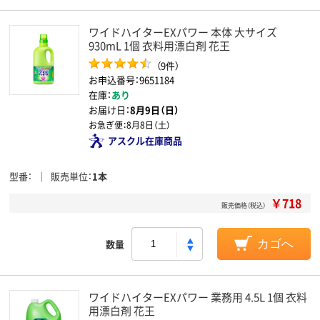
ワイドハイターEXパワー 本体 大サイズ
930mL 1個 衣料用漂白剤 花王
（9件）
お申込番号：9651184
在庫：
あり
お届け日：
8月9日（日）
お急ぎ便：
8月8日（土）
アスクル在庫商品
型番
販売単位
1本
￥718
販売価格（税込）
数量
カゴへ
ワイドハイターEXパワー 業務用 4.5L 1個 衣料
用漂白剤 花王