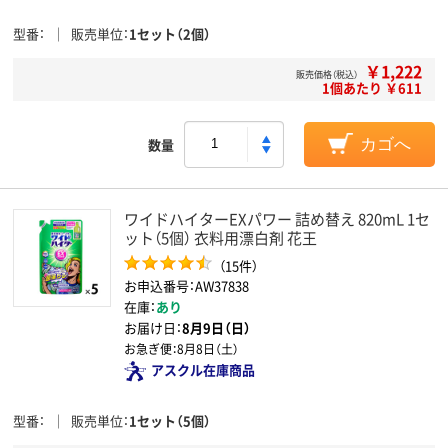
型番
販売単位
1セット（2個）
￥1,222
販売価格（税込）
1個あたり ￥611
数量
カゴへ
ワイドハイターEXパワー 詰め替え 820mL 1セ
ット（5個） 衣料用漂白剤 花王
（15件）
お申込番号：AW37838
在庫：
あり
お届け日：
8月9日（日）
お急ぎ便：
8月8日（土）
アスクル在庫商品
型番
販売単位
1セット（5個）