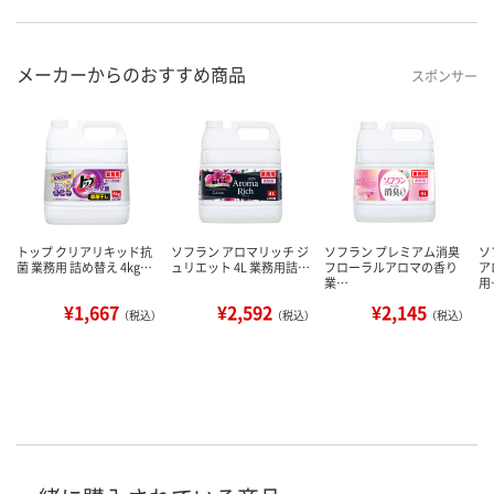
メーカーからのおすすめ商品
スポンサー
トップ クリアリキッド抗
ソフラン アロマリッチ ジ
ソフラン プレミアム消臭
ソ
菌 業務用 詰め替え 4kg…
ュリエット 4L 業務用詰…
フローラルアロマの香り
ア
業…
用
¥1,667
¥2,592
¥2,145
（税込）
（税込）
（税込）