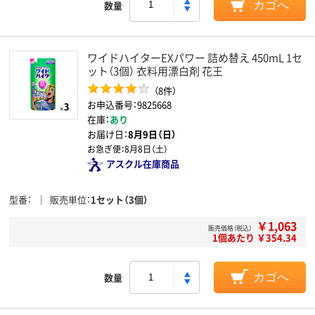
数量
カゴへ
ワイドハイターEXパワー 詰め替え 450mL 1セ
ット（3個） 衣料用漂白剤 花王
（8件）
お申込番号：9825668
在庫：
あり
お届け日：
8月9日（日）
お急ぎ便：
8月8日（土）
アスクル在庫商品
型番
販売単位
1セット（3個）
￥1,063
販売価格（税込）
1個あたり ￥354.34
数量
カゴへ