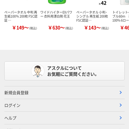
ペーパータオル 中判 再
ワイドハイターEXパワ
ペーパータオル 小判・
トイレット
生紙100％ 200枚 FSC認
ー 衣料用漂白剤 花王
シングル 再生紙 200枚
ブル60ｍ
証 …
FSC認証…
100% 6ロ
￥149～
￥630～
￥143～
￥4
（税込）
（税込）
（税込）
アスクルについて
お気軽にご質問ください。
新規会員登録
ログイン
ヘルプ