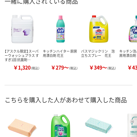
一緒に購入されている商品
【アスクル限定】スーパ
キッチンハイター 厨房
バスマジックリン 泡
キッチン泡
ーウォッシュプラス す
用漂白剤 花王
立ちスプレー 花王
房用漂白剤
すぎ1回 抗菌剤…
￥1,320
￥279～
￥349～
￥4
（税込）
（税込）
（税込）
こちらを購入した人があわせて購入した商品