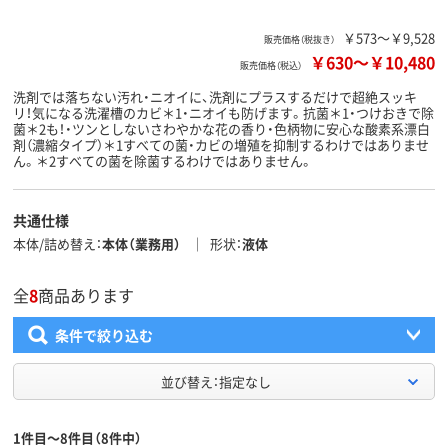
￥573～￥9,528
販売価格（税抜き）
￥630
～
￥10,480
販売価格（税込）
洗剤では落ちない汚れ・ニオイに、洗剤にプラスするだけで超絶スッキ
リ！気になる洗濯槽のカビ＊1・ニオイも防げます。抗菌＊1・つけおきで除
菌＊2も！・ツンとしないさわやかな花の香り・色柄物に安心な酸素系漂白
剤（濃縮タイプ）＊1すべての菌・カビの増殖を抑制するわけではありませ
ん。＊2すべての菌を除菌するわけではありません。
共通仕様
本体/詰め替え
本体（業務用）
形状
液体
全
8
商品あります
条件で絞り込む
並び替え：指定なし
1件目～8件目（8件中）