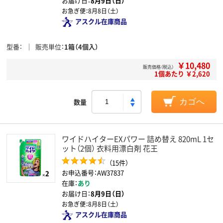
お届け日：
8月9日（日）
お急ぎ便：
8月8日（土）
アスクル在庫商品
型番
販売単位
1箱（4個入）
￥10,480
販売価格（税込）
1個あたり ￥2,620
数量
カゴへ
ワイドハイターEXパワー 詰め替え 820mL 1セ
ット（2個） 衣料用漂白剤 花王
（15件）
お申込番号：AW37837
在庫：
あり
お届け日：
8月9日（日）
お急ぎ便：
8月8日（土）
アスクル在庫商品