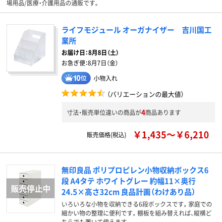
場用品/医療・介護用品の通販です。
ライフモジュール オーガナイザー 吉川国工
業所
お届け日：
8月8日（土）
お急ぎ便：
8月7日（金）
小物入れ
（バリエーションの最大値）
4
寸法・販売単位違いの商品が
商品あります
￥1,435～￥6,210
販売価格(税込)
無印良品 ポリプロピレン小物収納ボックス6
段 A4タテ ホワイトグレー 約幅11×奥行
24.5×高さ32cm 良品計画（わけあり品）
いろいろな小物を収納できる6段ボックスです。家庭での
細かい物の整理に便利です。棚板を組み替えれば、縦横ど
ちらでも置いて使えます。