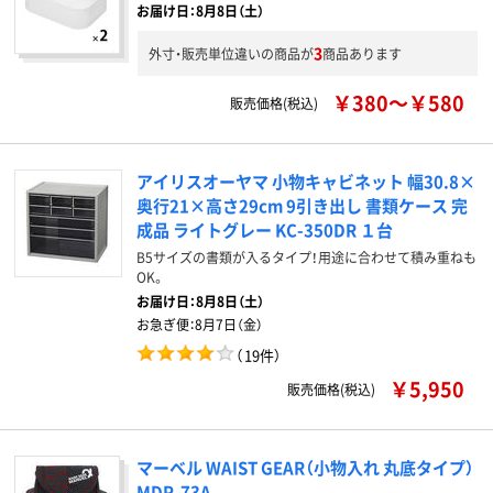
お届け日：8月8日（土）
3
外寸・販売単位違いの商品が
商品あります
￥380～￥580
販売価格(税込)
アイリスオーヤマ 小物キャビネット 幅30.8×
奥行21×高さ29cm 9引き出し 書類ケース 完
成品 ライトグレー KC-350DR １台
B5サイズの書類が入るタイプ！用途に合わせて積み重ねも
OK。
お届け日：
8月8日（土）
お急ぎ便：
8月7日（金）
（
19件
）
￥5,950
販売価格(税込)
マーベル WAIST GEAR（小物入れ 丸底タイプ）
MDP-73A