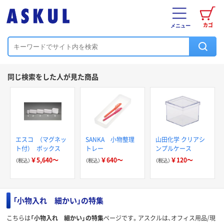
カゴ
メニュー
同じ検索をした人が見た商品
エスコ （マグネッ
SANKA 小物整理
山田化学 クリアシ
ト付） ボックス
トレー
ンプルケース
￥5,640～
￥640～
￥120～
（税込）
（税込）
（税込）
「小物入れ 細かい」の特集
こちらは
「小物入れ 細かい」の特集
ページです。アスクルは、オフィス用品/現