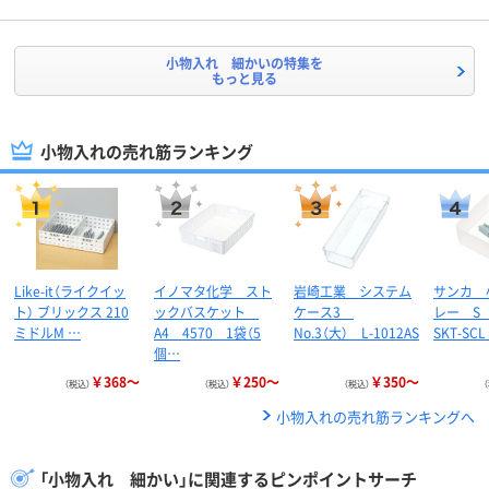
小物入れ 細かいの特集を
もっと見る
小物入れの売れ筋ランキング
Like-it（ライクイッ
イノマタ化学 スト
岩崎工業 システム
サンカ 
ト） ブリックス 210
ックバスケット
ケース3
レー 
ミドルM …
A4 4570 1袋（5
No.3（大） L-1012AS
SKT-SC
個…
￥368～
￥250～
￥350～
（税込）
（税込）
（税込）
小物入れの売れ筋ランキングへ
「小物入れ 細かい」に関連するピンポイントサーチ