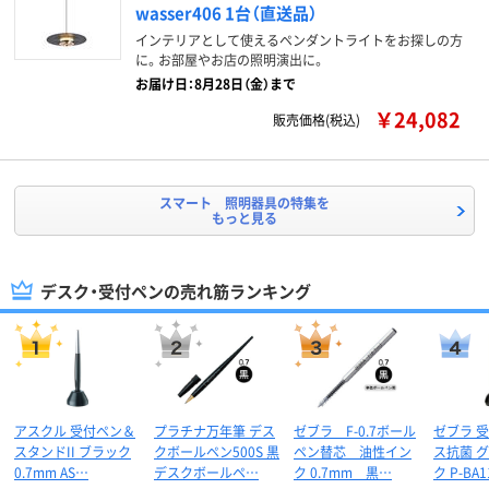
wasser406 1台（直送品）
インテリアとして使えるペンダントライトをお探しの方
に。お部屋やお店の照明演出に。
お届け日：8月28日（金）まで
￥24,082
販売価格(税込)
スマート 照明器具の特集を
もっと見る
デスク・受付ペンの売れ筋ランキング
アスクル 受付ペン＆
プラチナ万年筆 デス
ゼブラ F-0.7ボール
ゼブラ 
スタンドII ブラック
クボールペン500S 黒
ペン替芯 油性イン
ス抗菌 
0.7mm AS…
デスクボールペ…
ク 0.7mm 黒…
ク P-BA