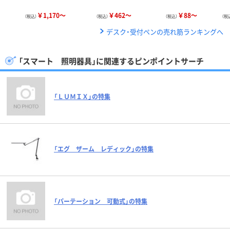
￥1,170～
￥462～
￥88～
（税込）
（税込）
（税込）
（税
デスク・受付ペンの売れ筋ランキングへ
「スマート 照明器具」に関連するピンポイントサーチ
「ＬＵＭＩＸ」の特集
「エグ ザーム レディック」の特集
「パーテーション 可動式」の特集