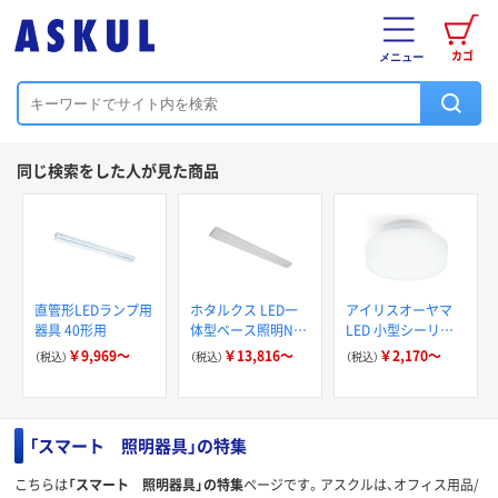
カゴ
メニュー
同じ検索をした人が見た商品
直管形LEDランプ用
ホタルクス LED一
アイリスオーヤマ
器具 40形用
体型ベース照明Nu
LED 小型シーリン
逆富士形150mm幅
グライト SCL
￥9,969～
￥13,816～
￥2,170～
（税込）
（税込）
（税込）
昼白色連 MVB4104
「スマート 照明器具」の特集
こちらは
「スマート 照明器具」の特集
ページです。アスクルは、オフィス用品/