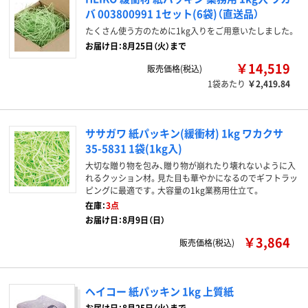
バ 003800991 1セット(6袋)（直送品）
たくさん使う方のために1kg入りをご用意いたしました。
お届け日：8月25日（火）まで
￥14,519
販売価格(税込)
1袋あたり
￥2,419.84
ササガワ 紙パッキン(緩衝材) 1kg ワカクサ
35-5831 1袋(1kg入)
大切な贈り物を包み、贈り物が崩れたり壊れないように入
れるクッション材。見た目も華やかになるのでギフトラッ
ピングに最適です。大容量の1kg業務用仕立て。
在庫：
3点
お届け日：8月9日（日）
￥3,864
販売価格(税込)
ヘイコー 紙パッキン 1kg 上質紙
お届け日：8月25日（火）まで