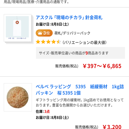
用品/現場用品/医療・介護用品の通販です。
アスクル 「現場のチカラ」 針金荷札
お届け日：8月8日（土）
荷札/デリバリーパック
（バリエーションの最大値）
9
サイズ・販売単位違いの商品が
商品あります
￥397～￥6,865
販売価格(税込)
ベルベ ラッピング 5395 紙緩衝材 1kg詰
パッキン 桜 5395 1個
ギフトラッピング用の緩衝材。1kg詰めでお徳用となって
おります。豊富な色展開からお選びいただけます。
在庫：
3点
お届け日：8月8日（土）
￥3,200
販売価格(税込)