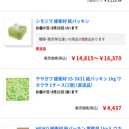
1個あたり
￥3,113.34
シモジマ 緩衝材 紙パッキン
お届け日：8月25日（火）まで
8
種類・販売単位違いの商品が
商品あります
直送品
￥14,815～￥16,370
販売価格(税込)
ササガワ 緩衝材 35-5831 紙パッキン 1kg ワ
カクサ 1ケース(1個)（直送品）
お届け日：8月21日（金）まで
￥4,437
販売価格(税込)
HEIKO 緩衝材 紙パッキン 業務用 1kg入 ワカ