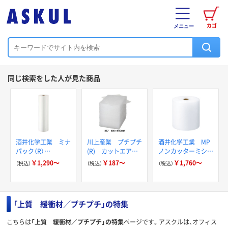
カゴ
メニュー
同じ検索をした人が見た商品
酒井化学工業 ミナ
川上産業 プチプチ
酒井化学工業 MP
パック（R）
(R) カットエアー
ノンカッターミシン
#A400SS エアー
クッション
目入りロール
￥1,290～
￥187～
￥1,760～
（税込）
（税込）
（税込）
クッション
「上質 緩衝材／プチプチ」の特集
こちらは
「上質 緩衝材／プチプチ」の特集
ページです。アスクルは、オフィス