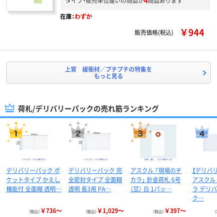
4
タイプ・販売単位違いの商品が
商品あります
在庫：
わずか
￥944
販売価格(税込)
上質 緩衝材／プチプチの特集を
もっと見る
荷札/デリバリーパックの売れ筋ランキング
デリバリーパック ポ
デリバリーパック 完
アスクル 「現場のチ
【デリバ
ケットタイプ かえし
全密封タイプ 全面糊
カラ」 針金荷札 6号
アスクル
機能付 全面糊 透明…
透明 長3用 PA…
（豆） 白 1パッ…
ラ デリ
ク…
￥736～
￥1,029～
￥397～
（税込）
（税込）
（税込）