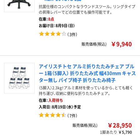
抗菌仕様のコンパクトなラウンドスツール。リングタイプ
の昇降レバーでどの位置でも操作可能です。
在庫：
8点
お届け日：8月9日（日）
（
3件
）
￥9,940
販売価格(税込)
アイリスチトセ アルミ折りたたみチェア ブル
ー 1箱（5脚入） 折りたたみ式 幅430mm キャス
ター無し パイプ椅子 折りたたみ椅子
（5脚入）2.3kg！アルミ素材を使っているから、とても軽く
持ち運び、収納に便利な折りたたみチェア。
在庫：
入荷待ち
入荷日：8月19日（水）予定
（
7件
）
￥28,950
販売価格(税込)
1脚あたり
￥5,790