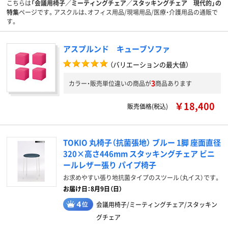
こちらは
「会議用椅子／ミーティングチェア／スタッキングチェア 現代的」の
特集
ページです。アスクルは、オフィス用品/現場用品/医療・介護用品の通販で
す。
アスプルンド キューブソファ
（バリエーションの最大値）
3
カラー・販売単位違いの商品が
商品あります
￥18,400
販売価格(税込)
TOKIO 丸椅子（抗菌張地） ブルー 1脚 座面直径
320×高さ446mm スタッキングチェア ビニ
ールレザー張り パイプ椅子
お求めやすい張り地抗菌タイプのスツール（丸イス）です。
お届け日：8月9日（日）
会議用椅子/ミーティングチェア/スタッキン
グチェア