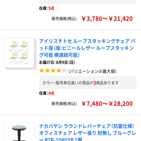
在庫：
9点
￥3,780～￥21,420
販売価格(税込)
アイリスチトセ ループスタッキングチェア パ
ッド座（座:ビニールレザー ループスタッキン
グ可能 横連結可能）
お届け日：8月9日（日）
（バリエーションの最大値）
3
カラー・販売単位違いの商品が
商品あります
在庫：
4点
￥7,480～￥28,200
販売価格(税込)
ナカバヤシ ラウンドレバーチェア（抗菌仕様）
オフィスチェア レザー張り 肘無し ブルーグレ
ー RZR-104GYB 1脚