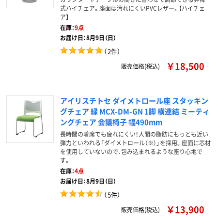
式ハイチェア。座面は汚れにくいPVCレザー。【ハイチェ
ア】
在庫：
9点
お届け日：8月9日（日）
（
2件
）
￥18,500
販売価格(税込)
アイリスチトセ ダイメトロール座 スタッキン
グチェア 緑 MCX-DM-GN 1脚 横連結 ミーティ
ングチェア 会議椅子 幅490mm
長時間の着席でも疲れにくい！人間の脂肪にもっとも近い
弾力といわれる「ダイメトロール（※）」を採用。座面に芯材
を使用していないので、包み込まれるような座り心地で
す。
在庫：
4点
お届け日：8月9日（日）
（
5件
）
￥13,900
販売価格(税込)