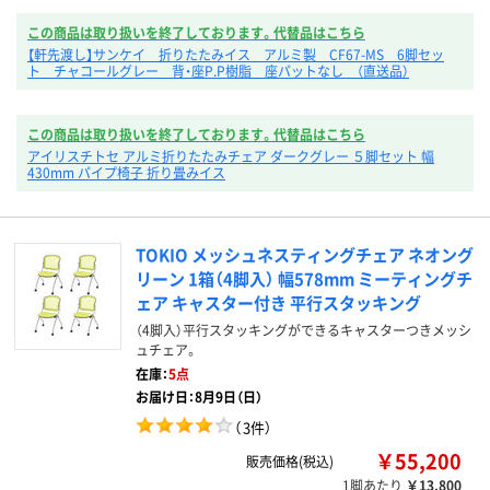
この商品は取り扱いを終了しております。代替品はこちら
【軒先渡し】サンケイ 折りたたみイス アルミ製 CF67-MS 6脚セッ
ト チャコールグレー 背・座P.P樹脂 座パットなし （直送品）
この商品は取り扱いを終了しております。代替品はこちら
アイリスチトセ アルミ折りたたみチェア ダークグレー ５脚セット 幅
430mm パイプ椅子 折り畳みイス
TOKIO メッシュネスティングチェア ネオング
リーン 1箱（4脚入） 幅578mm ミーティングチ
ェア キャスター付き 平行スタッキング
（4脚入）平行スタッキングができるキャスターつきメッシ
ュチェア。
在庫：
5点
お届け日：8月9日（日）
（
3件
）
￥55,200
販売価格(税込)
1脚あたり
￥13,800