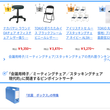
ナカバヤシ ラウンド
TOKIO 折りたたみイ
アイリスチトセ ルー
TOKIO
OAチェア オフィスチ
ス ブラックフレーム
プスタッキングチェ
張地） ブ
ェア レザー張り …
ビニールレザー…
ア ネイビー ALSN…
面直径32
￥9,350～
￥3,870～
￥5,270～
（税込）
（税込）
（税込）
（税
会議用椅子/ミーティングチェア/スタッキングチェアの売れ筋ランキン
グへ
「会議用椅子／ミーティングチェア／スタッキングチェア
現代的」に関連するピンポイントサーチ
「抗菌 ボックス」の特集