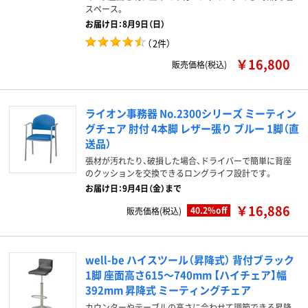
スペース。
お届け日：8月9日（日）
（
2件
）
￥16,800
販売価格(税込)
ライオン事務器 No.2300シリーズ ミーティン
グチェア 肘付 4本脚 レザー張り ブルー 1脚（直
送品）
張材が汚れたり、破損した場合、ドライバーで簡単に背座
のクッションを交換できるロングライフ設計です。
お届け日：9月4日（金）まで
￥16,886
40.2%off
販売価格(税込)
well-be ハイスツール（昇降式） 背付ブラック
1脚 座面高さ615～740mm 【ハイチェア】幅
392mm 昇降式 ミーティングチェア
カウンターやテーブルの高さに合わせて調節できる昇降