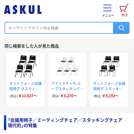
カゴ
メニュー
同じ検索をした人が見た商品
ネットフォース会議
アイリスチトセ ル
ネットフォース会議
用椅子 ネスティン
ープスタッキングチ
用椅子 スタッキン
グ 完成品 キャスタ
ェア オリジナル
グ 完成品 ミーティ
￥11,637～
￥5,270～
￥9,193～
（税込）
（税込）
（税込）
ー付 ミーティング
ングチェア 休憩室
チェア 平行スタッ
軽量 積み重ね 取っ
キング Rap-NC
手付き Rap-SC
「会議用椅子／ミーティングチェア／スタッキングチェア
現代的」の特集