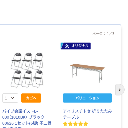
ページ：
1
／
2
オリジナル
次の
カゴへ
バリエーション
パイプ会議イス FB-
アイリスチトセ 折りたたみ
藤
030（1010BK） ブラック
テーブル
パ
88626 1セット(6脚) 不二貿