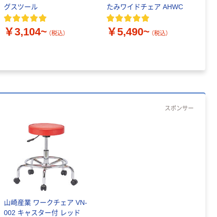
グスツール
たみワイドチェア AHWC
キ
ト
プ
￥3,104~
￥5,490~
（税込）
（税込）
脚
￥
イ
スポンサー
山崎産業 ワークチェア VN-
002 キャスター付 レッド