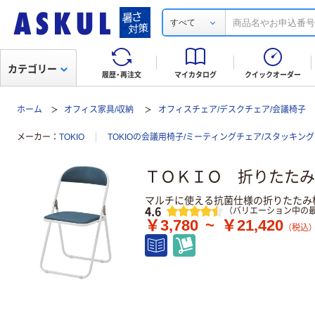
すべて
カテゴリー
履歴・再注文
マイカタログ
クイックオーダー
ホーム
オフィス家具/収納
オフィスチェア/デスクチェア/会議椅子
メーカー
TOKIO
TOKIOの会議用椅子/ミーティングチェア/スタッキン
ＴＯＫＩＯ 折りたたみ
マルチに使える抗菌仕様の折りたたみ
レビュー
4.6
（バリエーション中の最
￥3,780
~
￥21,420
（税込）