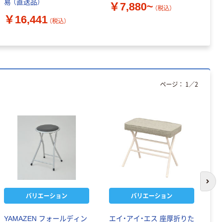
易 （直送品）
￥7,880~
￥
（税込）
￥16,441
（税込）
ページ：
1
／
2
次の
バリエーション
バリエーション
YAMAZEN フォールディン
エイ・アイ・エス 座厚折りた
ア