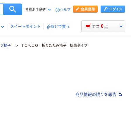
ヘルプ
各種お手続き
0
スイートポイント
あとで買う
カゴ
点
イプ椅子
ＴＯＫＩＯ 折りたたみ椅子 抗菌タイプ
商品情報の誤りを報告