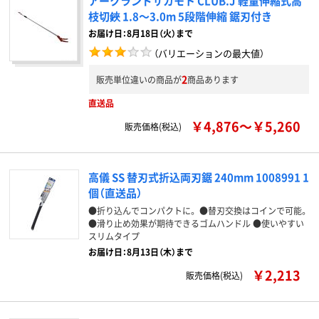
アークランドサカモト CLUB.J 軽量伸縮式高
枝切鋏 1.8～3.0m 5段階伸縮 鋸刃付き
お届け日：8月18日（火）まで
（バリエーションの最大値）
2
販売単位違いの商品が
商品あります
直送品
￥4,876～￥5,260
販売価格(税込)
高儀 SS 替刃式折込両刃鋸 240mm 1008991 1
個（直送品）
●折り込んでコンパクトに。 ●替刃交換はコインで可能。
●滑り止め効果が期待できるゴムハンドル ●使いやすい
スリムタイプ
お届け日：8月13日（木）まで
￥2,213
販売価格(税込)