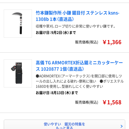
竹本鎌製作所 小鎌 鋸目付 ステンレス ksns-
1308b 1本（直送品）
収穫や草刈、ロープ切りに非常に使いやすい鎌です。
お届け日：9月2日（水）まで
￥1,366
販売価格(税込)
高儀 TG ARMORTEX折込鋸ミニカッターケー
ス 1020877 1個（直送品）
●AORMORTEX（アーマーテックス）を開口部に使用しツ
ールの出し入れによる破れ・摩耗に強い ●ポリエステル
1680Dを使用し、型崩れしにくく使いやすい
お届け日：8月13日（木）まで
￥1,568
販売価格(税込)
使いやすい 鋸刃の特集を
もっと見る