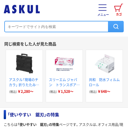
カゴ
メニュー
同じ検索をした人が見た商品
アスクル「現場のチ
スリーエム ジャパ
共和 防水フィルム
カラ」 折りたたみコ
ン トランスポア
ロール
ンテナキャリーカー
ホワイト サージカ
￥2,280～
￥1,528～
￥648～
（税込）
（税込）
（税込）
ト
ルテープ
「使いやすい 鋸刃」の特集
こちらは
「使いやすい 鋸刃」の特集
ページです。アスクルは、オフィス用品/現