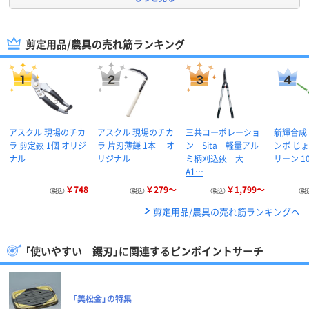
剪定用品/農具の売れ筋ランキング
アスクル 現場のチカ
アスクル 現場のチカ
三共コーポレーショ
新輝合成 
ラ 剪定鋏 1個 オリジ
ラ 片刃薄鎌 1本 オ
ン Sita 軽量アル
ンボ じょ
ナル
リジナル
ミ柄刈込鋏 大
リーン 1
A1…
￥748
￥279～
￥1,799～
（税込）
（税込）
（税込）
（税
剪定用品/農具の売れ筋ランキングへ
「使いやすい 鋸刃」に関連するピンポイントサーチ
「美松金」の特集