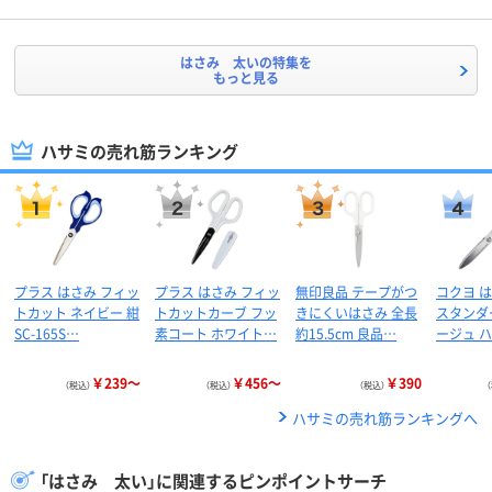
はさみ 太いの特集を
もっと見る
ハサミの売れ筋ランキング
プラス はさみ フィッ
プラス はさみ フィッ
無印良品 テープがつ
コクヨ 
トカット ネイビー 紺
トカットカーブ フッ
きにくいはさみ 全長
スタンダ
SC-165S…
素コート ホワイト…
約15.5cm 良品…
ージュ ハ
￥239～
￥456～
￥390
（税込）
（税込）
（税込）
ハサミの売れ筋ランキングへ
「はさみ 太い」に関連するピンポイントサーチ