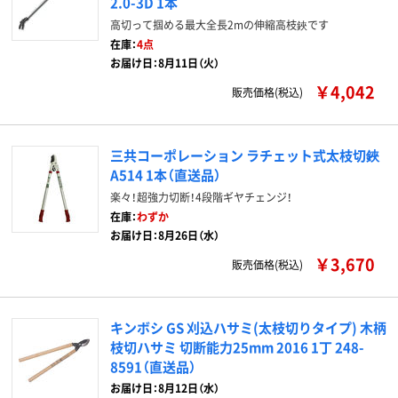
2.0-3D 1本
高切って掴める最大全長2mの伸縮高枝鋏です
在庫：
4点
お届け日：8月11日（火）
￥4,042
販売価格(税込)
三共コーポレーション ラチェット式太枝切鋏
A514 1本（直送品）
楽々！超強力切断！4段階ギヤチェンジ！
在庫：
わずか
お届け日：8月26日（水）
￥3,670
販売価格(税込)
キンボシ GS 刈込ハサミ(太枝切りタイプ) 木柄
枝切ハサミ 切断能力25mm 2016 1丁 248-
8591（直送品）
お届け日：8月12日（水）