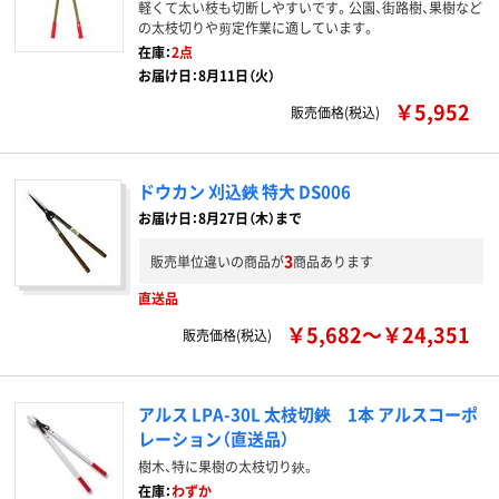
軽くて太い枝も切断しやすいです。公園、街路樹、果樹など
の太枝切りや剪定作業に適しています。
在庫：
2点
お届け日：8月11日（火）
￥5,952
販売価格(税込)
ドウカン 刈込鋏 特大 DS006
お届け日：8月27日（木）まで
3
販売単位違いの商品が
商品あります
直送品
￥5,682～￥24,351
販売価格(税込)
アルス LPA-30L 太枝切鋏 1本 アルスコーポ
レーション（直送品）
樹木、特に果樹の太枝切り鋏。
在庫：
わずか