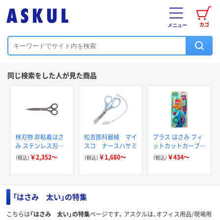
カゴ
メニュー
同じ検索をした人が見た商品
林刃物 非粘着はさ
松吉医科器械 マイ
プラス はさみ フィ
み ステンレス刃物
スコ ナースハサミ
ットカットカーブジ
鋼
ュニア
￥2,352～
￥1,680～
￥434～
（税込）
（税込）
（税込）
「はさみ 太い」の特集
こちらは
「はさみ 太い」の特集
ページです。アスクルは、オフィス用品/現場用