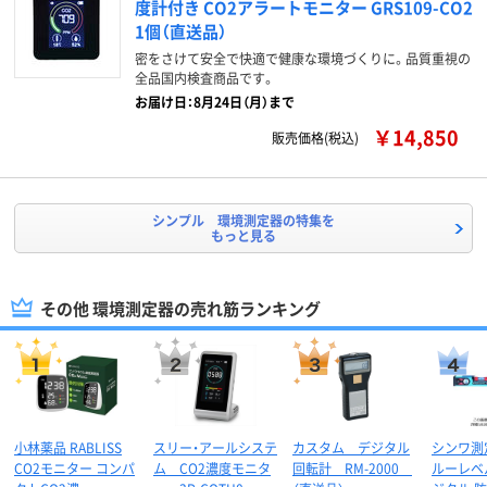
度計付き CO2アラートモニター GRS109-CO2
1個（直送品）
密をさけて安全で快適で健康な環境づくりに。品質重視の
全品国内検査商品です。
お届け日：8月24日（月）まで
￥14,850
販売価格(税込)
シンプル 環境測定器の特集を
もっと見る
その他 環境測定器の売れ筋ランキング
小林薬品 RABLISS
スリー・アールシステ
カスタム デジタル
シンワ測
CO2モニター コンパ
ム CO2濃度モニタ
回転計 RM-2000
ルーレベル