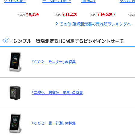
クトCO2濃…
ー 3R-COTH0…
（直送品）
ジタル 
￥8,294
￥11,220
￥14,520～
（税込）
（税込）
（税込）
（税込
その他 環境測定器の売れ筋ランキングへ
「シンプル 環境測定器」に関連するピンポイントサーチ
「ＣＯ２ モニター」の特集
「二酸化 濃度計 炭素」の特集
「ＣＯ２ 器 計測」の特集