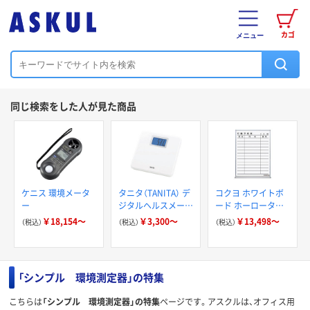
カゴ
メニュー
同じ検索をした人が見た商品
ケニス 環境メータ
タニタ（TANITA） デ
コクヨ ホワイトボ
ー
ジタルヘルスメータ
ード ホーロータイ
ー
プ 行動予定表
￥18,154～
￥3,300～
￥13,498～
（税込）
（税込）
（税込）
「シンプル 環境測定器」の特集
こちらは
「シンプル 環境測定器」の特集
ページです。アスクルは、オフィス用