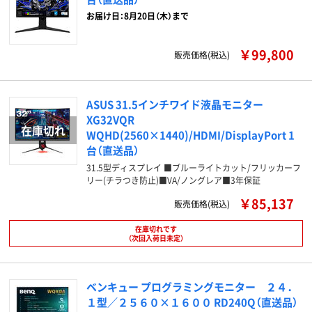
お届け日：8月20日（木）まで
￥99,800
販売価格(税込)
ASUS 31.5インチワイド液晶モニター
XG32VQR
WQHD(2560×1440)/HDMI/DisplayPort 1
台（直送品）
31.5型ディスプレイ ■ブルーライトカット/フリッカーフ
リー(チラつき防止)■VA/ノングレア■3年保証
￥85,137
販売価格(税込)
在庫切れです
（次回入荷日未定）
ベンキュー プログラミングモニター ２４．
１型／２５６０×１６００ RD240Q（直送品）