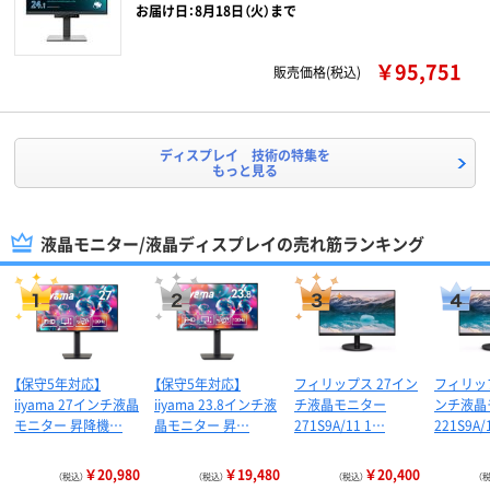
お届け日：8月18日（火）まで
￥95,751
販売価格(税込)
ディスプレイ 技術の特集を
もっと見る
液晶モニター/液晶ディスプレイの売れ筋ランキング
【保守5年対応】
【保守5年対応】
フィリップス 27イン
フィリップ
iiyama 27インチ液晶
iiyama 23.8インチ液
チ液晶モニター
ンチ液晶
モニター 昇降機…
晶モニター 昇…
271S9A/11 1…
221S9A
￥20,980
￥19,480
￥20,400
（税込）
（税込）
（税込）
（