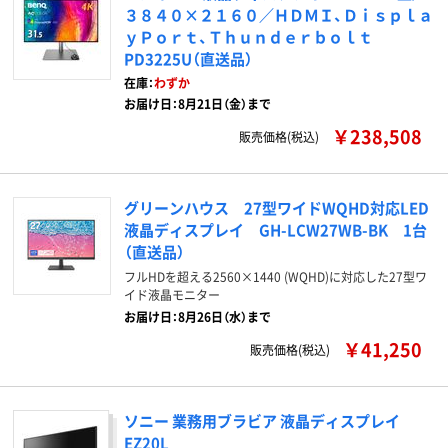
３８４０×２１６０／ＨＤＭＩ、Ｄｉｓｐｌａ
ｙＰｏｒｔ、Ｔｈｕｎｄｅｒｂｏｌｔ
PD3225U（直送品）
在庫：
わずか
お届け日：8月21日（金）まで
￥238,508
販売価格(税込)
グリーンハウス 27型ワイドWQHD対応LED
液晶ディスプレイ GH-LCW27WB-BK 1台
（直送品）
フルHDを超える2560×1440 (WQHD)に対応した27型ワ
イド液晶モニター
お届け日：8月26日（水）まで
￥41,250
販売価格(税込)
ソニー 業務用ブラビア 液晶ディスプレイ
EZ20L