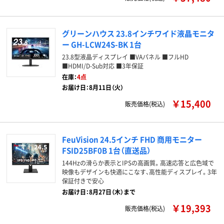
グリーンハウス 23.8インチワイド液晶モニタ
ー GH-LCW24S-BK 1台
23.8型液晶ディスプレイ ■VAパネル ■フルHD
■HDMI/D-Sub対応 ■3年保証
在庫：
4点
お届け日：8月11日（火）
￥15,400
販売価格(税込)
FeuVision 24.5インチ FHD 商用モニター
FSID25BF0B 1台（直送品）
144Hzの滑らか表示とIPSの高画質。高速応答と広色域で
映像もデザインも快適にこなす、高性能ディスプレイ。3年
保証付きで安心
お届け日：8月27日（木）まで
￥19,393
販売価格(税込)