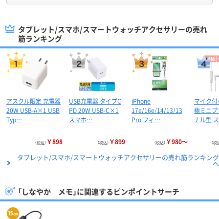
タブレット/スマホ/スマートウォッチアクセサリーの売れ
筋ランキング
アスクル限定 充電器
USB充電器 タイプC
iPhone
マイク付
20W USB-A×1 USB
PD 20W USB-C×1
17e/16e/14/13/13
極ミニプ
Typ…
スマホ…
Pro フィ…
ナル型 
￥898
￥899
￥980～
（税込）
（税込）
（税込）
（税
タブレット/スマホ/スマートウォッチアクセサリーの売れ筋ランキング
へ
「しなやか メモ」に関連するピンポイントサーチ