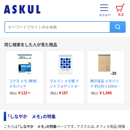
カゴ
メニュー
同じ検索をした人が見た商品
コクヨ メモ（無地）
マルマン メモ帳 ド
無印良品 メモパッ
メモパッド
ントフォゲット A7
ド 約140×100mm
変形 6mm罫 50枚
20冊 02555641 良
￥132～
￥187
￥1,940
（税込）
（税込）
（税込）
N594-02 1冊
品計画
「しなやか メモ」の特集
こちらは
「しなやか メモ」の特集
ページです。アスクルは、オフィス用品/現場