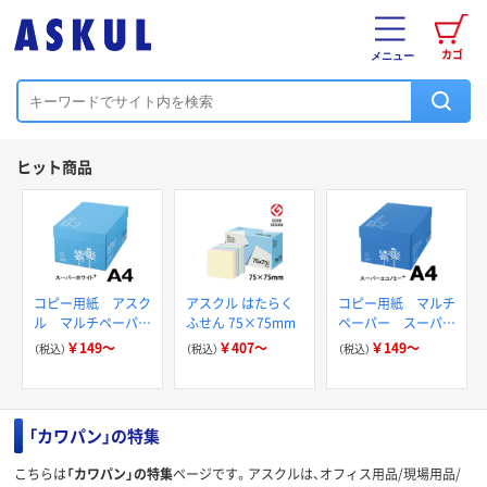
カゴ
メニュー
ヒット商品
コピー用紙 アスク
アスクル はたらく
コピー用紙 マルチ
ル マルチペーパー
ふせん 75×75mm
ペーパー スーパー
スーパーホワイト+
エコノミー+
￥149～
￥407～
￥149～
（税込）
（税込）
（税込）
「カワパン」の特集
こちらは
「カワパン」の特集
ページです。アスクルは、オフィス用品/現場用品/