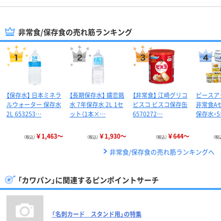
非常食/保存食の売れ筋ランキング
【保存水】 日本ミネラ
【長期保存水】 嬬恋銘
【非常食】 江崎グリコ
ピースア
ルウォーター 保存水
水 7年保存水 2L 1セ
ビスコ ビスコ保存缶
非常食Aセ
2L 653253…
ット（1本×…
6570272…
保存水・
￥1,463～
￥1,930～
￥644～
（税込）
（税込）
（税込）
（税
非常食/保存食の売れ筋ランキングへ
「カワパン」に関連するピンポイントサーチ
「名刺カード スタンド用」の特集