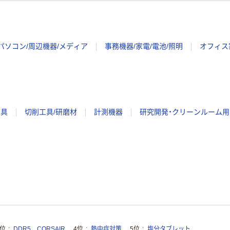
パソコン/周辺機器/メディア
事務機器/家電/電池/照明
オフィス
工具
切削工具/研磨材
計測機器
研究開発・クリーンルーム用
3位
DDR5 CORSAIR
4位
熱中症対策
5位
塩分タブレット