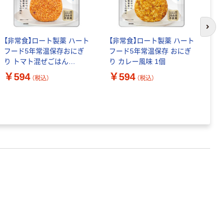
次の
【非常食】ロート製薬 ハート
【非常食】ロート製薬 ハート
【
フード5年常温保存おにぎ
フード5年常温保存 おにぎ
災
り トマト混ぜごはん
り カレー風味 1個
非
4987241197439 1個
A
￥594
￥594
（税込）
（税込）
￥