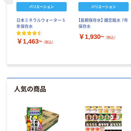
前のスライドへ
バリエーション
バリエーション
日本ミネラルウォーター 5
【長期保存水】 嬬恋銘水 7年
年保存水
保存水
￥1,930~
（税込）
￥1,463~
（税込）
人気の商品