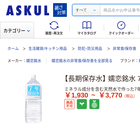
すべて
カテゴリー
履歴・再注文
マイカタログ
クイックオーダー
ホーム
生活雑貨/キッチン用品
防犯・防災用品
非常食/保存食
メーカー
嬬恋銘水
嬬恋銘水の非常食/保存食を全部見る
ブランド
【長期保存水】 嬬恋銘水 
ミネラル成分を含む天然水で作った7
￥1,930
~
￥3,770
（税込）