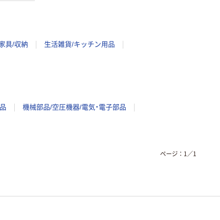
家具/収納
生活雑貨/キッチン用品
品
機械部品/空圧機器/電気・電子部品
ページ：
1
／
1