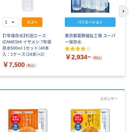
次の
カゴへ
バリエーション
【7年保存水】杉田エース
東京都葛飾福祉工場 スーパ
【
IZAMESHI イザメシ 7年保
ー保存水
あ
存水500ml 1セット（48本
￥
入：1ケース（24本）×2）
￥2,934~
（税込）
￥7,500
（税込）
スポンサー