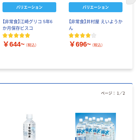
次の
バリエーション
バリエーション
【非常食】江崎グリコ 5年6
【非常食】井村屋 えいようか
【
か月保存ビスコ
ん
1
ゴ
￥644~
￥696~
￥
（税込）
（税込）
ページ：
1
／
2