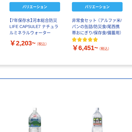
バリエーション
バリエーション
【7年保存水】河本総合防災
非常食セット （アルファ米/
LIFE CAPSULE7 ナチュラ
パンの缶詰/防災食/尾西携
ルミネラルウォーター
帯おにぎり/保存食/備蓄用）
￥2,203~
（税込）
￥6,451~
（税込）