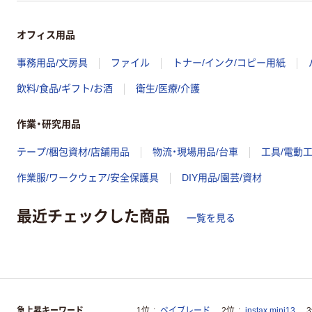
オフィス用品
事務用品/文房具
ファイル
トナー/インク/コピー用紙
飲料/食品/ギフト/お酒
衛生/医療/介護
作業・研究用品
テープ/梱包資材/店舗用品
物流・現場用品/台車
工具/電動
作業服/ワークウェア/安全保護具
DIY用品/園芸/資材
最近チェックした商品
一覧を見る
急上昇キーワード
1位
ベイブレード
2位
instax mini13