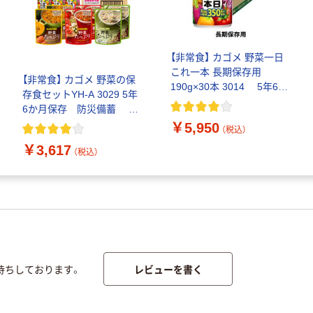
【非常食】 カゴメ 野菜一日
これ一本 長期保存用
【非常食】 カゴメ 野菜の保
190g×30本 3014 5年6か
存食セットYH-A 3029 5年
月保存 防災備蓄 1セット
6か月保存 防災備蓄 1
（30缶入）
ケース
￥5,950
（税込）
￥3,617
（税込）
レビューを書く
待ちしております。