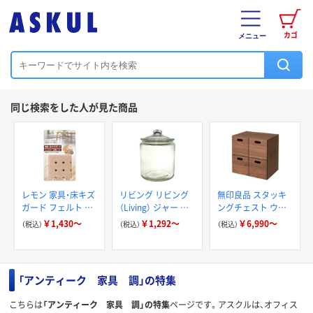
カゴ
メニュー
同じ検索をした人が見た商品
レモン 家具・床キズ
リビング リビング
無印良品 スタッキ
ガード フェルト ナ
（Living） ジャー ア
ングチェスト ウォ
チュラル
ンティーク ストレ
ールナット材突板
￥1,430～
￥1,292～
￥6,990～
（税込）
（税込）
（税込）
ートジャー
「アンティーク 家具 調」の特集
こちらは
「アンティーク 家具 調」の特集
ページです。アスクルは、オフィス