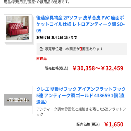
用品/現場用品/医療・介護用品の通販です。
後藤家具物産 2Pソファ 皮革合皮 PVC 座面ポ
ケットコイル仕様 レトロアンティーク調 SO-
09
お届け日：9月2日（水）まで
3
色・販売単位違いの商品が
商品あります
直送品
￥30,358～￥32,459
販売価格(税込)
クレエ 壁掛けフック アイアンフラットフック
5連 アンティーク調 ゴールド 438659 1個（直
送品）
アンティーク調の雰囲気と繊細さを残した5連フラットフ
ック
￥1,650
販売価格(税込)