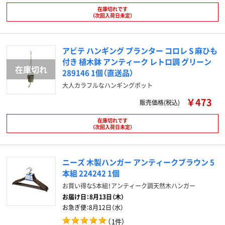
在庫切れです
（次回入荷日未定）
アビテ ハンギング プランター コロレ S 麻ひも
付き 植木鉢 アンティーク レトロ調 グリーン
289146 1個（直送品）
大人カラフルなハンギングポット
￥473
販売価格(税込)
在庫切れです
（次回入荷日未定）
ニーズ 木製ハンガー アンティークブラウン 5
本組 224242 1個
お買い得な5本組！アンティーク調天然木ハンガー
お届け日：
8月13日（木）
お急ぎ便：
8月12日（水）
（
1件
）