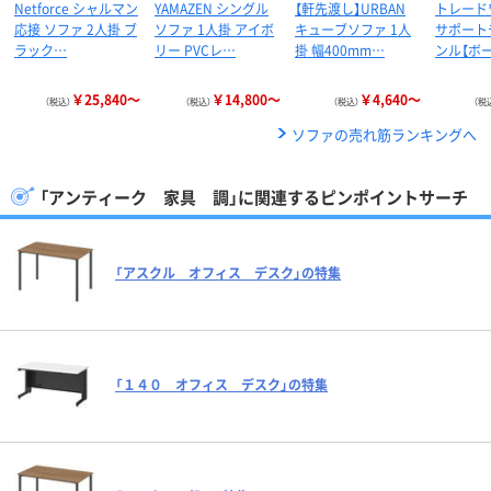
Netforce シャルマン
YAMAZEN シングル
【軒先渡し】URBAN
トレード
応接 ソファ 2人掛 ブ
ソファ 1人掛 アイボ
キューブソファ 1人
サポート
ラック…
リー PVCレ…
掛 幅400mm…
ンル【ボー
￥25,840～
￥14,800～
￥4,640～
（税込）
（税込）
（税込）
（税
ソファの売れ筋ランキングへ
「アンティーク 家具 調」に関連するピンポイントサーチ
「アスクル オフィス デスク」の特集
「１４０ オフィス デスク」の特集