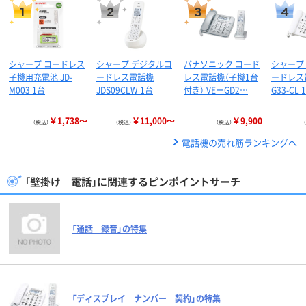
シャープ コードレス
シャープ デジタルコ
パナソニック コード
シャープ
子機用充電池 JD-
ードレス電話機
レス電話機（子機1台
ードレス電
M003 1台
JDS09CLW 1台
付き） VEーGD2…
G33-CL
￥1,738～
￥11,000～
￥9,900
（税込）
（税込）
（税込）
電話機の売れ筋ランキングへ
「壁掛け 電話」に関連するピンポイントサーチ
「通話 録音」の特集
「ディスプレイ ナンバー 契約」の特集