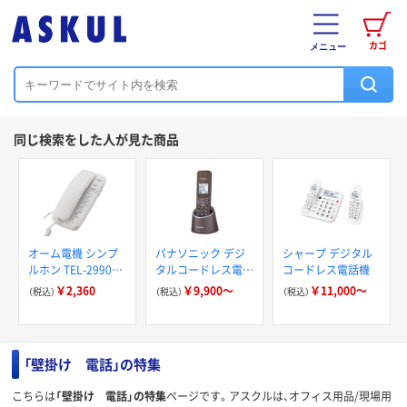
カゴ
メニュー
同じ検索をした人が見た商品
オーム電機 シンプ
パナソニック デジ
シャープ デジタル
ルホン TEL-2990S
タルコードレス電話
コードレス電話機
05-2990 1個（直送
機
￥2,360
￥9,900～
￥11,000～
（税込）
（税込）
（税込）
品）
「壁掛け 電話」の特集
こちらは
「壁掛け 電話」の特集
ページです。アスクルは、オフィス用品/現場用