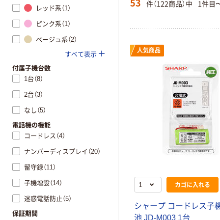
53
件（122商品）中
1件目
レッド系（1）
ピンク系（1）
ベージュ系（2）
人気商品
すべて表示
付属子機台数
1台（8）
2台（3）
なし（5）
電話機の機能
コードレス（4）
ナンバーディスプレイ（20）
留守録（11）
子機増設（14）
カゴに入れる
迷惑電話防止（5）
シャープ コードレス子
保証期間
池 JD-M003 1台