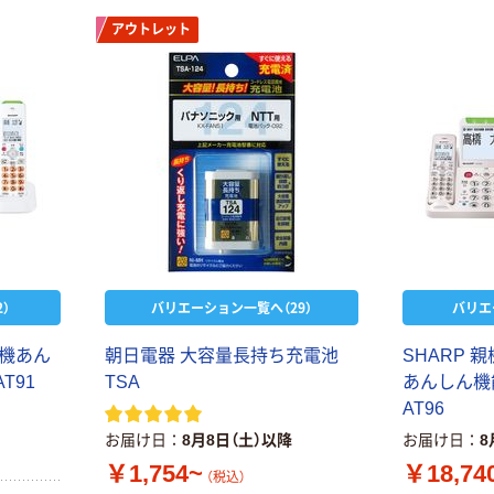
アウトレット
）
バリエーション一覧へ（29）
バリエ
話機あん
朝日電器 大容量長持ち充電池
SHARP 
T91
TSA
あんしん機
AT96
お届け日
8月8日（土）以降
お届け日
8
￥1,754~
￥18,74
（税込）