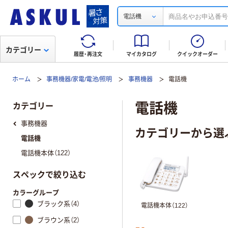
電話機
カテゴリー
履歴・再注文
マイカタログ
クイックオーダー
ホーム
事務機器/家電/電池/照明
事務機器
電話機
電話機
カテゴリー
事務機器
カテゴリーから選
電話機
電話機本体（122）
スペックで絞り込む
カラーグループ
ブラック系（4）
電話機本体（122）
ブラウン系（2）