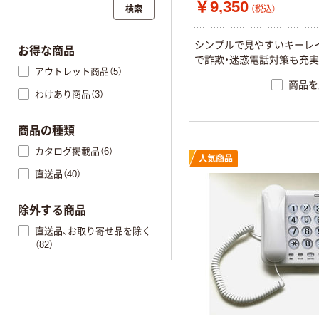
￥9,350
検索
（税込）
シンプルで見やすいキーレ
お得な商品
で詐欺・迷惑電話対策も充実
アウトレット商品（5）
商品を
わけあり商品（3）
商品の種類
カタログ掲載品（6）
人気商品
直送品（40）
除外する商品
直送品、お取り寄せ品を除く
（82）