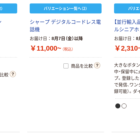
）
バリエーション一覧へ（2）
バリエ
ン
シャープ デジタルコードレス電
【並行輸入
話機
ルシニアホン 
お届け日
8月7日（金）以降
お届け日
8
￥11,000~
￥2,310
（税込）
大きなボタン
商品を比較
中・保留中に
比較
プ。登録した
で発信、ワン
録可能）。ダ
線（10PPS