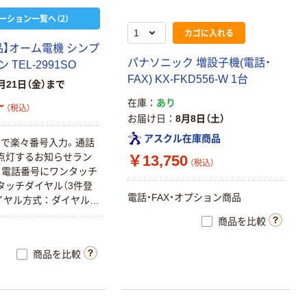
ーション一覧へ（2）
カゴに入れる
品】オーム電機 シンプ
パナソニック 増設子機(電話・
TEL-2991SO
FAX) KX-FKD556-W 1台
月21日（金）まで
~
在庫
あり
（税込）
お届け日
8月8日（土）
アスクル在庫商品
で楽々番号入力。通話
点灯するお知らせラン
￥13,750
（税込）
 電話番号にワンタッチ
タッチダイヤル（3件登
電話・FAX・オプション商品
イヤル方式：ダイヤル回
）/プッシュ回線 切替式。
商品を比較
商品を比較