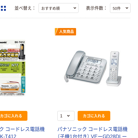
並べ替え：
表示件数：
人気商品
カゴに入れる
カゴに入れる
ク コードレス電話機
パナソニック コードレス電話機
K-T412
（子機1台付き） VEーGD28DLー