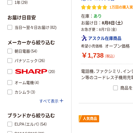
1年（29）
1万回の購入
在庫
あり
お届け日目安
お届け日
8月8日（土）
当日〜翌々日お届け（82)
お急ぎ便
8月7日（金）
アスクル在庫商品
メーカーから絞り込む
オープン価格
希望小売価格
朝日電器（54）
￥1,738
（税込）
パナソニック（26）
電話機、ファクシミリ、イン
（20）
ン等のコードレス子機用充
オーム電機（4）
商品を
カシムラ（3）
すべて表示
ブランドから絞り込む
人気商品
ELPA（エルパ）（54）