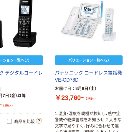
ーション一覧へ（7）
バリエーション一覧へ（2）
ク デジタルコードレ
パナソニック コードレス電話機
VE-GD78D
お届け日
8月8日（土）
月7日（金）以降
￥23,760~
（税込）
~
（税込）
1.温度・湿度を親機が検知し、熱中症
警戒や乾燥警戒をお知らせ 2.大きな
商品を比較
文字で見やすく、好みに合わせて選
べる待機画面。（親機） 3.あんしん・