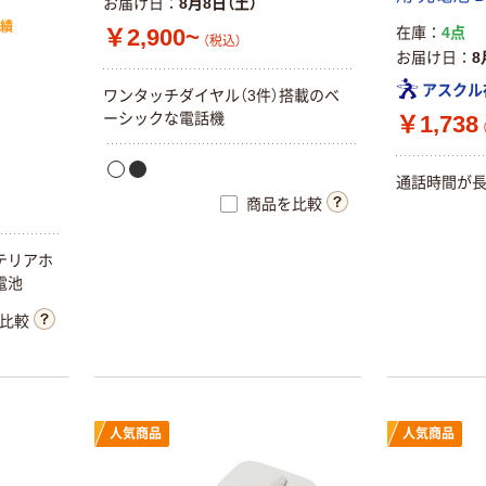
お届け日
8月8日（土）
実績
￥2,900~
在庫
4点
（税込）
お届け日
8
アスクル
ワンタッチダイヤル（3件）搭載のベ
ーシックな電話機
￥1,738
通話時間が長
商品を比較
テリアホ
電池
比較
人気商品
人気商品