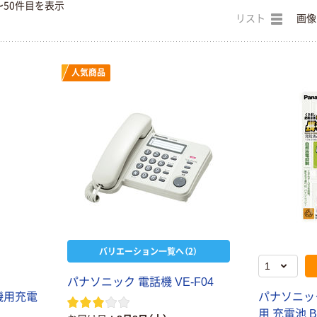
〜50件目を表示
リスト
画像
人気商品
バリエーション一覧へ（2）
パナソニック 電話機 VE-F04
機用充電
パナソニッ
用 充電池 B