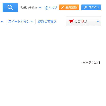
ヘルプ
各種お手続き
0
スイートポイント
あとで買う
カゴ
点
ページ：
1
／
1