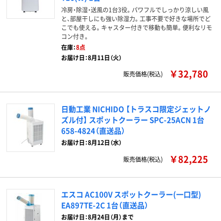
冷房・除湿・送風の1台3役。パワフルでしっかり涼しい風
と、部屋干しにも強い除湿力。工事不要で好きな場所でど
こでも使える。キャスター付きで移動も簡単。便利なリモ
コン付き。
在庫：
8点
お届け日：8月11日（火）
￥32,780
販売価格(税込)
日動工業 NICHIDO 【トラスコ限定ジェットノ
ズル付】 スポットクーラー SPC-25ACN 1台
658-4824（直送品）
お届け日：8月12日（水）
￥82,225
販売価格(税込)
エスコ AC100V スポットクーラー(一口型)
EA897TE-2C 1台（直送品）
お届け日：8月24日（月）まで