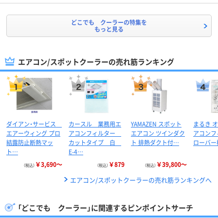
どこでも クーラーの特集を
もっと見る
エアコン/スポットクーラーの売れ筋ランキング
ダイアン・サービス
カースル 業務用エ
YAMAZEN スポット
まるき 
エアーウィング プロ
アコンフィルター
エアコン ツインダク
アコンフ
結露防止断熱マッ
カットタイプ 白
ト 排熱ダクト付…
ローバー柄
ト…
E-4…
￥3,690～
￥879
￥39,800～
（税込）
（税込）
（税込）
エアコン/スポットクーラーの売れ筋ランキングへ
「どこでも クーラー」に関連するピンポイントサーチ