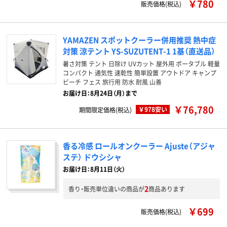
￥780
販売価格(税込)
YAMAZEN スポットクーラー併用推奨 熱中症
対策 涼テント YS-SUZUTENT-1 1基（直送品）
暑さ対策 テント 日除け UVカット 屋外用 ポータブル 軽量
コンパクト 通気性 速乾性 簡単設置 アウトドア キャンプ
ビーチ フェス 旅行用 防水 耐風 山善
お届け日：8月24日（月）まで
￥76,780
￥978安い
期間限定価格(税込)
香る冷感 ロールオンクーラー Ajuste（アジャ
ステ） ドウシシャ
お届け日：8月11日（火）
2
香り・販売単位違いの商品が
商品あります
￥699
販売価格(税込)