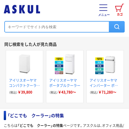
カゴ
メニュー
同じ検索をした人が見た商品
アイリスオーヤマ
アイリスオーヤマ
アイリスオーヤマ
コンパクトクーラー
ポータブルクーラー
インバーター ポー
工事不要 冷風 送風
タブルクーラー
￥39,800
￥43,780～
￥71,280～
（税込）
（税込）
（税込）
除湿 冷房 スポット
クーラー ホワイト
ICA-0303G-W
「どこでも クーラー」の特集
こちらは
「どこでも クーラー」の特集
ページです。アスクルは、オフィス用品/