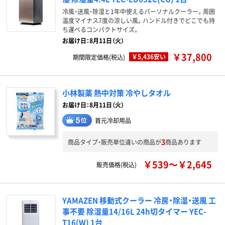
冷風・送風・除湿と1年中使えるパーソナルクーラー。周囲
温度マイナス7度の涼しい風。ハンドル付きでどこでも持
ち運べるコンパクトサイズ。
お届け日：8月11日（火）
￥37,800
￥5,436安い
期間限定価格(税込)
小林製薬 熱中対策 冷やしタオル
お届け日：8月11日（火）
首元冷却用品
3
商品タイプ・販売単位違いの商品が
商品あります
￥539～￥2,645
販売価格(税込)
YAMAZEN 移動式クーラー 冷房・除湿・送風 工
事不要 除湿量14/16L 24h切タイマー YEC-
T16(W) 1台