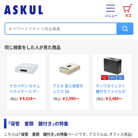
カゴ
メニュー
同じ検索をした人が見た商品
ナカバヤシ セキュ
アスカ 安心保管ボ
サンワダイレクト
リテイケース デス
ックス SB
鍵付きファイルボッ
クトップケース 幅
クス（マイナンバー
￥9,524～
￥2,990～
￥5,480～
（税込）
（税込）
（税込）
275×奥行350×高
対策・書類入れ・A4
さ75mm ホワイト
ファイル収納可能）
「保管 書類 鍵付き」の特集
こちらは
「保管 書類 鍵付き」の特集
ページです。アスクルは、オフィス用品/