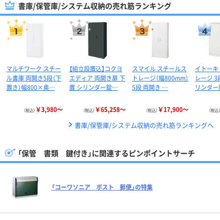
書庫/保管庫/システム収納の売れ筋ランキング
マルチワーク スチー
【組立設置込】コクヨ
スマイル スチールス
イトーキ
ル書庫 両開き5段（下
エディア 両開き扉 下
トレージ（幅800mm）
レージ 3
置き）幅800×奥…
置 シリンダー錠…
5段 両開き …
リンダー
￥3,980～
￥65,258～
￥17,900～
（税込）
（税込）
（税込）
（税込
書庫/保管庫/システム収納の売れ筋ランキングへ
「保管 書類 鍵付き」に関連するピンポイントサーチ
「コーワソニア ポスト 郵便」の特集