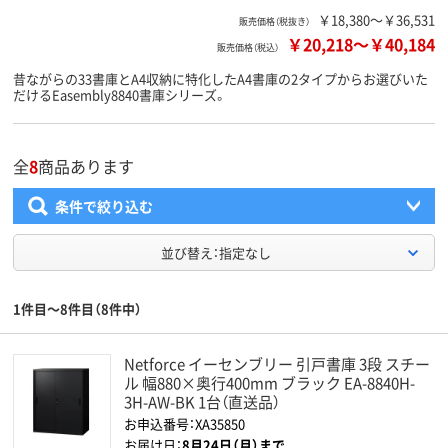
￥18,380～￥36,531
販売価格（税抜き）
￥20,218
～
￥40,184
販売価格（税込）
昔ながらの33書庫とA4収納に特化したA4書庫の2タイプからお選びいた
だけるEasembly8840書庫シリーズ。
全
8
商品あります
条件で絞り込む
並び替え：指定なし
1件目～8件目（8件中）
Netforce イーセンブリー 引戸書庫 3段 スチー
ル 幅880×奥行400mm ブラック EA-8840H-
3H-AW-BK 1台（直送品）
お申込番号：XA35850
お届け日：
8月24日（月）まで