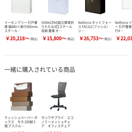
イーセンブリー 引戸書
YAMAZEN【組立簡単折
Netforce ネットフォー
Netforc
庫 幅880×奥行400mm
りたたみ式】スチール
ス FACILE（ファシル）
ー 引戸書庫
スチール…
収納 書庫 オ…
シ…
行4…
￥20,218～
￥15,800～
￥26,753～
￥22,0
（税込）
（税込）
（税込）
一緒に購入されている商品
ティッシュペーパー ボ
サンワサプライ エコ
ックス モカ 200組 5
ノミーメッシュチェ
個 アスクル…
ア オフィスチェア