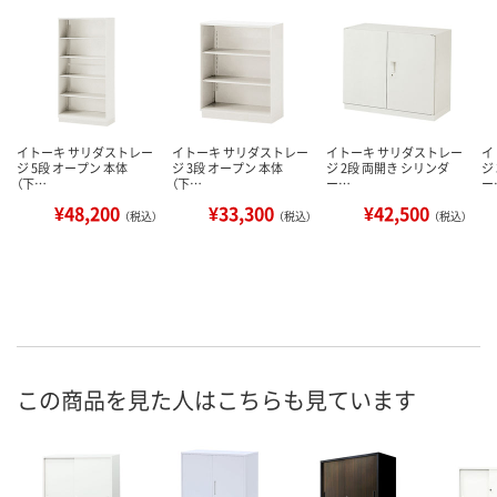
イトーキ サリダストレー
イトーキ サリダストレー
イトーキ サリダストレー
イ
ジ 5段 オープン 本体
ジ 3段 オープン 本体
ジ 2段 両開き シリンダ
ジ
（下…
（下…
ー…
ー
¥48,200
¥33,300
¥42,500
（税込）
（税込）
（税込）
この商品を見た人はこちらも見ています