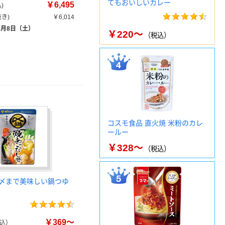
てもおいしいカレー
￥6,495
)
き)
￥6,014
8月8日（土）
￥220～
（税込）
コスモ食品 直火焼 米粉のカレ
ールー
￥328～
（税込）
〆まで美味しい鍋つゆ
￥369～
込）