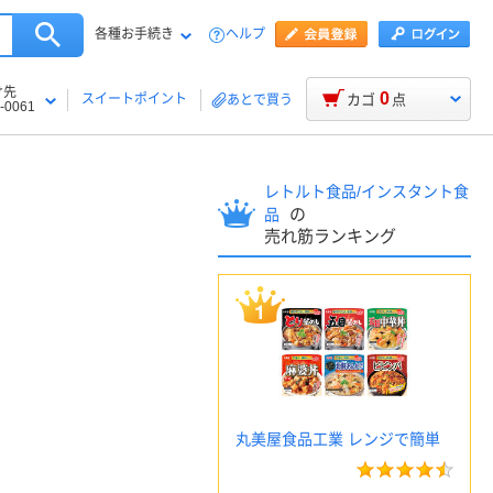
各種お手続き
ヘルプ
け先
0
スイートポイント
カゴ
点
あとで買う
-0061
レトルト食品/インスタント食
の
品
売れ筋ランキング
丸美屋食品工業 レンジで簡単