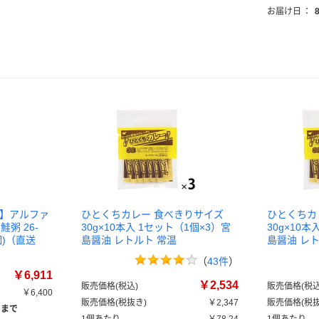
お届け日
：
ト】アルファ
ひとくちカレー 食べきりサイズ
ひとくちカ
粥 26-
30g×10本入 1セット（1個×3）宮
30g×10
0個)（直送
島醤油 レトルト 常温
島醤油 レ
（
43件
）
￥6,911
￥2,534
販売価格(税込)
販売価格(税込
￥6,400
販売価格(税抜き)
￥2,347
販売価格(税抜
）まで