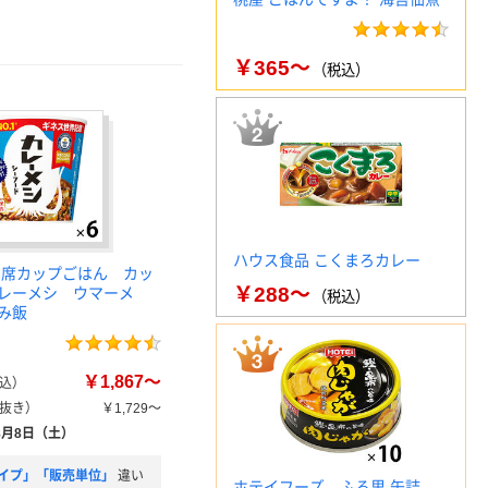
￥365～
（税込）
ハウス食品 こくまろカレー
即席カップごはん カッ
￥288～
レーメシ ウマーメ
（税込）
み飯
￥1,867～
込）
抜き）
￥1,729～
8月8日（土）
イプ」「販売単位」
違い
ホテイフーズ ふる里 缶詰