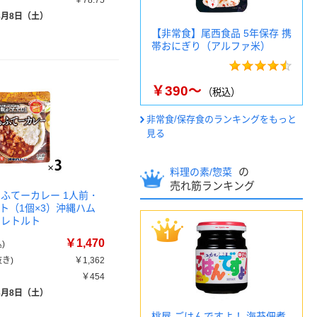
￥78.75
8月8日（土）
【非常食】尾西食品 5年保存 携
帯おにぎり（アルファ米）
￥390～
（税込）
非常食/保存食のランキングをもっと
見る
の
料理の素/惣菜
売れ筋ランキング
らふてーカレー 1人前・
セット（1個×3）沖縄ハム
 レトルト
￥1,470
)
き)
￥1,362
￥454
8月8日（土）
桃屋 ごはんですよ！ 海苔佃煮