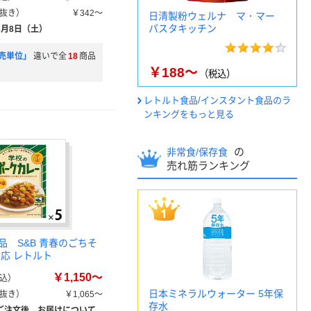
抜き）
￥342～
日清製粉ウェルナ マ・マー
パスタキッチン
8月8日（土）
売単位」
違いで全
18
商品
￥188～
（税込）
レトルト食品/インスタント食品のラ
ンキングをもっと見る
の
非常食/保存食
売れ筋ランキング
品 S&B 青春のごちそ
対応 レトルト
￥1,150～
込）
日本ミネラルウォーター 5年保
抜き）
￥1,065～
存水
ご注文後、お届けについて