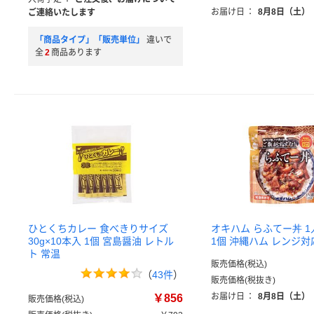
お届け日
：
8月8日（土）
ご連絡いたします
「商品タイプ」「販売単位」
違いで
全
2
商品あります
ひとくちカレー 食べきりサイズ
オキハム らふてー丼 1
30g×10本入 1個 宮島醤油 レトル
1個 沖縄ハム レンジ対
ト 常温
販売価格(税込)
（
43件
）
販売価格(税抜き)
お届け日
：
8月8日（土）
￥856
販売価格(税込)