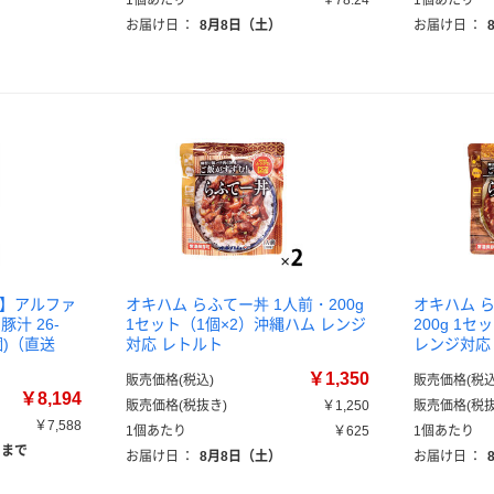
1個あたり
￥78.24
1個あたり
お届け日
：
8月8日（土）
お届け日
：
ト】アルファ
オキハム らふてー丼 1人前・200g
オキハム 
汁 26-
1セット（1個×2）沖縄ハム レンジ
200g 1
0個)（直送
対応 レトルト
レンジ対応
￥1,350
販売価格(税込)
販売価格(税込
￥8,194
販売価格(税抜き)
￥1,250
販売価格(税抜
￥7,588
1個あたり
￥625
1個あたり
）まで
お届け日
：
8月8日（土）
お届け日
：