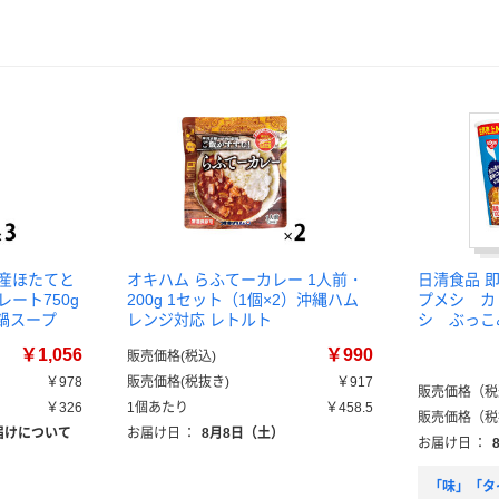
道産ほたてと
オキハム らふてーカレー 1人前・
日清食品 
ート750g
200g 1セット（1個×2）沖縄ハム
プメシ カ
 鍋スープ
レンジ対応 レトルト
シ ぶっこ
￥1,056
￥990
販売価格(税込)
￥978
販売価格(税抜き)
￥917
販売価格（税
￥326
1個あたり
￥458.5
販売価格（税
届けについて
お届け日
：
8月8日（土）
お届け日
：
「味」「タ