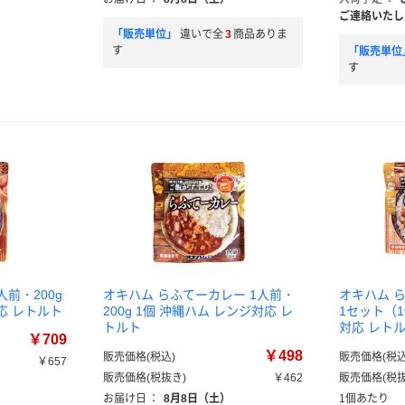
ご連絡いたし
「販売単位」
違いで全
3
商品ありま
す
「販売単位
す
人前・200g
オキハム らふてーカレー 1人前・
オキハム ら
応 レトルト
200g 1個 沖縄ハム レンジ対応 レ
1セット（1
トルト
対応 レト
￥709
￥498
販売価格(税込)
販売価格(税込
￥657
販売価格(税抜き)
￥462
販売価格(税抜
お届け日
：
8月8日（土）
1個あたり