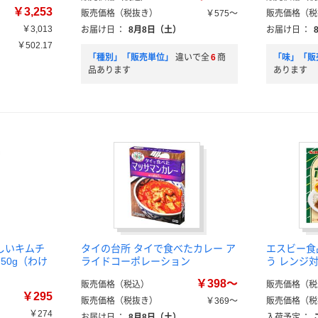
￥3,253
販売価格（税抜き）
￥575～
販売価格（税
￥3,013
お届け日
：
8月8日（土）
お届け日
：
￥502.17
「種別」「販売単位」
違いで全
6
商
「味」「販
品あります
あります
しいキムチ
タイの台所 タイで食べたカレー ア
エスビー食
50g（わけ
ライドコーポレーション
う レンジ
￥398～
販売価格（税込）
販売価格（税
￥295
販売価格（税抜き）
￥369～
販売価格（税
￥274
お届け日
：
8月8日（土）
入荷予定
：