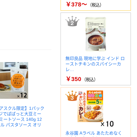
￥378～
（税込）
無印良品 現地に学ぶ インド ロ
ーストチキンのスパイシーカ
レ…
￥350
（税込）
アスクル限定】1パック
ンジでぱぱっと大豆ミー
ートソース 140g 12
ナル パスタソース オリ
永谷園 Aラベル あたためなく