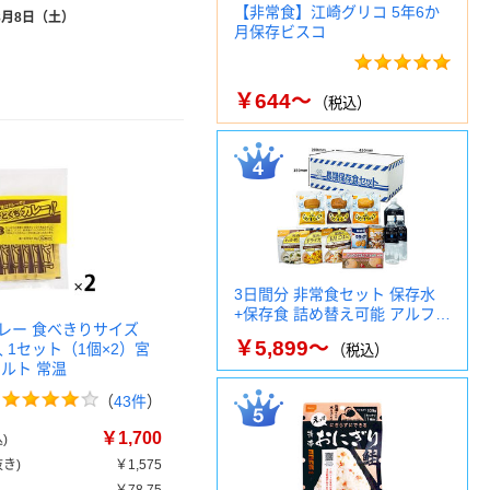
【非常食】江崎グリコ 5年6か
8月8日（土）
月保存ビスコ
￥644～
（税込）
3日間分 非常食セット 保存水
+保存食 詰め替え可能 アルフ…
レー 食べきりサイズ
￥5,899～
本入 1セット（1個×2）宮
（税込）
トルト 常温
（
43件
）
￥1,700
)
き)
￥1,575