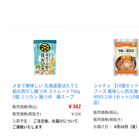
〆まで美味しい 北海道産ほたてと
シャディ 【10個セッ
蛤の貝だし鍋つゆ ストレート750g
フーズ 美味しい防災食 豚
1個 ミツカン 鍋つゆ 鍋スープ
0083-136 1セット(1
品）
￥362
販売価格(税込)
販売価格(税込)
販売価格(税抜き)
￥336
販売価格(税抜き)
入荷予定
：
ご注文後、お届けについて
お届け日
：
8月28日（金
ご連絡いたします