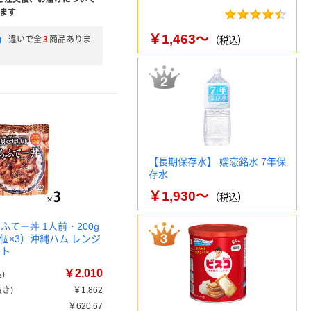
ます
￥1,463～
」
違いで全
3
商品ありま
（税込）
【長期保存水】 嬬恋銘水 7年保
存水
￥1,930～
（税込）
ふてー丼 1人前・200g
個×3）沖縄ハム レンジ
ルト
￥2,010
)
き)
￥1,862
￥620.67