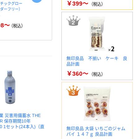
￥399～
スチックグロー
コピー用紙 マルチペーパ
アスクル ク
（税込）
ウダーフリー）
ー スーパーエコノミー+
スタンダー
98～
￥149～
￥
（税込）
（税込）
無印良品 不揃い ケーキ 良
品計画
￥360～
（税込）
 災害用備蓄水 THE
TER 保存期間10年
120 1セット(24本入)（直
無印良品 大袋 いちごのジャム
パイ １４７ｇ 良品計画