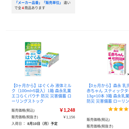
「メーカー品番」「販売単位」
違い
で全
4
商品あります
【0ヶ月から】はぐくみ 液体ミル
【0ヵ月から】森永 乳
ク（100ml×5袋入）1箱 森永乳業
赤ちゃん スティックタ
エコらくパウチ 防災 災害備蓄 ロ
13g×10本 3箱 森永乳
ーリングストック
防災 災害備蓄 ローリ
￥1,248
販売価格(税込)
販売価格(税抜き)
￥1,156
販売価格(税込)
入荷日
：
8月10日（月）予定
販売価格(税抜き)