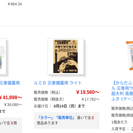
￥864.34
）
 災害備蓄用
ルミカ 災害備蓄用 ライト
【からだふ
ル 災害用
￥19,560～
販売価格（税込）
超大判 長期
￥41,898～
ふき 1ケー
販売価格（税抜き）
￥17,782～
￥38,090～
お届け日
：
8月24日（月）まで
販売価格(税込
まで
販売価格(税抜
「カラー」「販売単位」
違いで全
2
1個あたり
いで全
3
商
商品あります
入荷予定
：