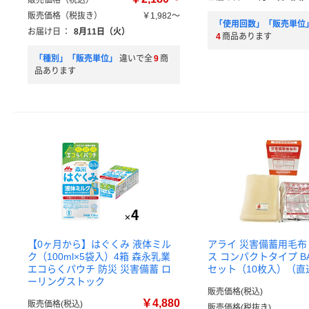
販売価格（税込）
販売価格（税抜き）
￥1,982～
「使用回数」「販売単位
お届け日
：
8月11日（火）
4
商品あります
「種別」「販売単位」
違いで全
9
商
品あります
【0ヶ月から】はぐくみ 液体ミル
アライ 災害備蓄用毛布
ク（100ml×5袋入）4箱 森永乳業
ス コンパクトタイプ BAP
エコらくパウチ 防災 災害備蓄 ロ
セット（10枚入）（直
ーリングストック
販売価格(税込)
￥4,880
販売価格(税込)
販売価格(税抜き)