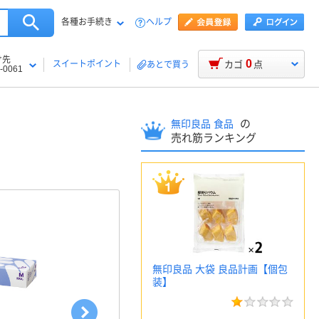
各種お手続き
ヘルプ
け先
0
スイートポイント
カゴ
点
あとで買う
-0061
の
無印良品 食品
売れ筋ランキング
無印良品 大袋 良品計画【個包
装】