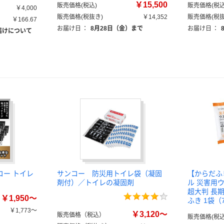
￥15,500
販売価格(税込)
販売価格(税込
￥4,000
販売価格(税抜き)
￥14,352
販売価格(税抜
￥166.67
お届け日
：
8月28日（金）まで
お届け日
：
届けについて
コー トイレ
サンコー 防災用トイレ袋（凝固
【からだふ
剤付）／トイレの凝固剤
ル 災害用
超大判 長期
￥1,950～
ふき 1袋（
￥1,773～
￥3,120～
販売価格（税込）
販売価格(税込
）