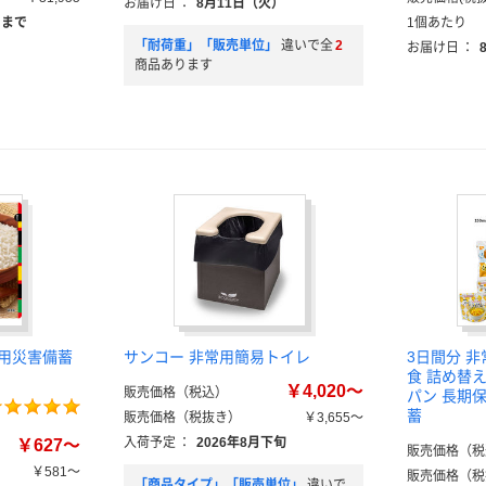
お届け日
：
8月11日（火）
）まで
1個あたり
「耐荷重」「販売単位」
違いで全
2
お届け日
：
商品あります
務用災害備蓄
サンコー 非常用簡易トイレ
3日間分 
食 詰め替
￥4,020～
販売価格（税込）
パン 長期
蓄
販売価格（税抜き）
￥3,655～
入荷予定
：
2026年8月下旬
￥627～
販売価格（税
￥581～
販売価格（税
「商品タイプ」「販売単位」
違いで