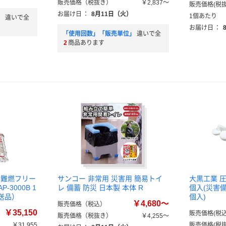
販売価格（税抜き）
￥2,837～
販売価格(税抜
お届け日
：
8月11日（火）
1個あたり
」
違いで全
お届け日
：
「使用回数」「販売単位」
違いで全
2
商品あります
 難燃フリー
サンコー 非常用 災害用 簡易トイ
大黒工業 圧
-3000B 1
レ 備蓄 防災 日本製 本体 R
個入(災害備蓄
送品）
個入)
￥4,680～
販売価格（税込）
￥35,150
販売価格(税込
販売価格（税抜き）
￥4,255～
￥31,955
販売価格(税抜