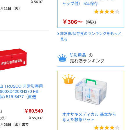
￥56.07
ャップ付） 5年保存
8月11日（火）
￥306～
（税込）
非常食/保存食のランキングをもっと
見る
の
防災用品
売れ筋ランキング
 TRUSCO 非常災害用
00XD420XH370 FB-
1個) 519-6477（直送
￥60,540
)
オオサキメディカル 基本から
き)
￥55,037
考えた救急セット
8月26日（水）まで