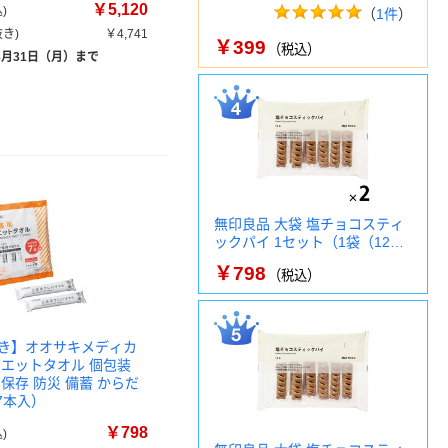
￥5,120
)
（
1件
）
き)
￥4,741
￥399
（税込）
8月31日（月）まで
無印良品 大袋 塩チョコスティ
ックパイ 1セット（1袋（12…
￥798
（税込）
き】オオサキメディカ
ウエットタオル 個包装
保存 防災 備蓄 からだ
7本入）
￥798
)