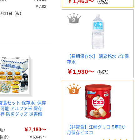
￥1,463～
（税込）
￥7.82
8月11日（火）
【長期保存水】 嬬恋銘水 7年保
存水
￥1,930～
（税込）
非常食セット 保存水+保存
え可能 アルファ米 保存
保存 防災グッズ 災害備
【非常食】江崎グリコ 5年6か
￥7,180～
込）
月保存ビスコ
抜き）
￥6,649～