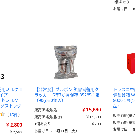
1個あたり
お届け日
：
児用ミルク E
【非常食】ブルボン 災害備蓄用ク
トラスコ中山
イプ
ラッカー 5年7か月保存 35285 1箱
備蓄品箱 W9
業 粉ミルク
（90g×50個入）
9000 1台(
ングストック
品）
￥15,660
販売価格(税込)
（
15件
）
販売価格(税込
販売価格(税抜き)
￥14,500
販売価格(税抜
1個あたり
￥290
￥2,800
お届け日
：
お届け日
：
8月11日（火）
￥2,593