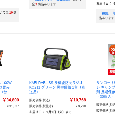
）
お届け日
：
全
2
商品あります
いで全
10
商
「種別」「
品あります
 100W
KAEI RABLISS 多機能防災ラジオ
サンコー 
折り畳み
KO211 グリーン 災害備蓄 1台（直
レ キャンプ
F 1台
送品）
剤 長期保存
（30個入）
￥34,800
￥10,768
販売価格(税込)
販売価格(税込
￥31,637
販売価格(税抜き)
￥9,790
販売価格(税抜
）
お届け日
：
9月1日（火）まで