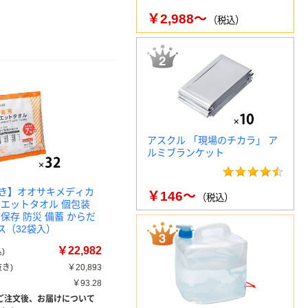
￥2,988～
（税込）
アスクル 「現場のチカラ」 ア
ルミブランケット
き】オオサキメディカ
￥146～
（税込）
ウエットタオル 個包装
保存 防災 備蓄 からだ
ス（32袋入）
￥22,982
)
き)
￥20,893
￥93.28
ご注文後、お届けについて