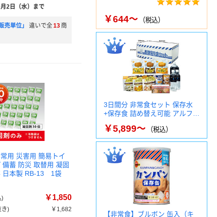
9月2日（水）まで
￥644～
（税込）
販売単位」
違いで全
13
商
3日間分 非常食セット 保存水
+保存食 詰め替え可能 アルフ…
￥5,899～
（税込）
非常用 災害用 簡易トイ
 備蓄 防災 取替用 凝固
 日本製 RB-13 1袋
￥1,850
)
き)
￥1,682
【非常食】ブルボン 缶入（キ