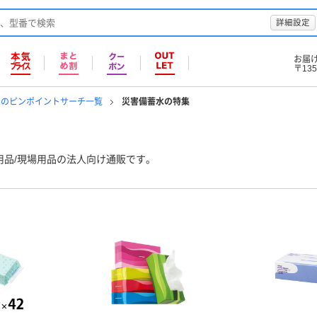
詳細設定
お届
〒135
品のピンポイントサーチ一覧
災害備蓄水の特集
用品/現場用品の法人向け通販です。