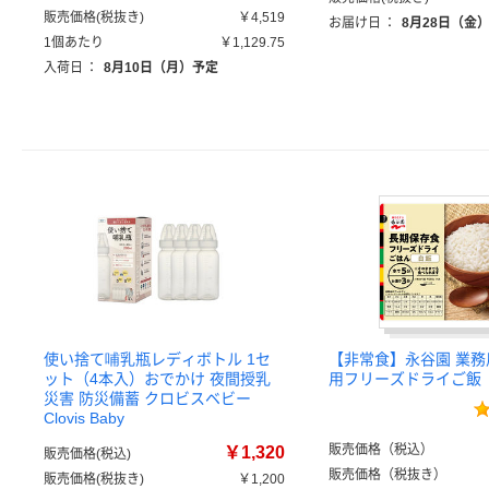
販売価格(税抜き)
￥4,519
お届け日
：
8月28日（金
1個あたり
￥1,129.75
入荷日
：
8月10日（月）予定
使い捨て哺乳瓶レディボトル 1セ
【非常食】永谷園 業
ット（4本入）おでかけ 夜間授乳
用フリーズドライご飯
災害 防災備蓄 クロビスベビー
Clovis Baby
販売価格（税込）
￥1,320
販売価格(税込)
販売価格（税抜き）
販売価格(税抜き)
￥1,200