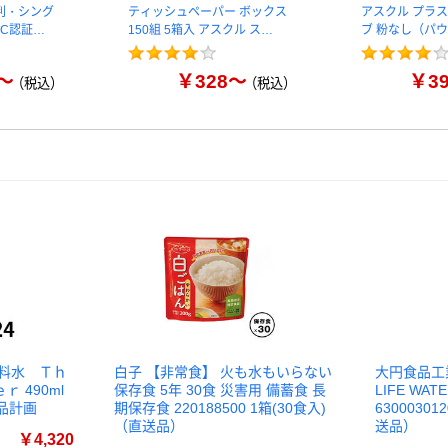
判・シング
ティッシュペーパー ボックス
アスクル プラ
FSC認証…
150組 5箱入 アスクル ス…
ブ 粉なし（パ
～
￥328～
￥3
（税込）
（税込）
飲料水 Ｔｈ
白子 【非常食】 火も水もいらない
大円食品工業
 490ml
保存食 5年 30食 災害用 備蓄食 長
LIFE WA
良品計画
期保存食 220188500 1箱(30食入)
6300030
（直送品）
送品）
￥4,320