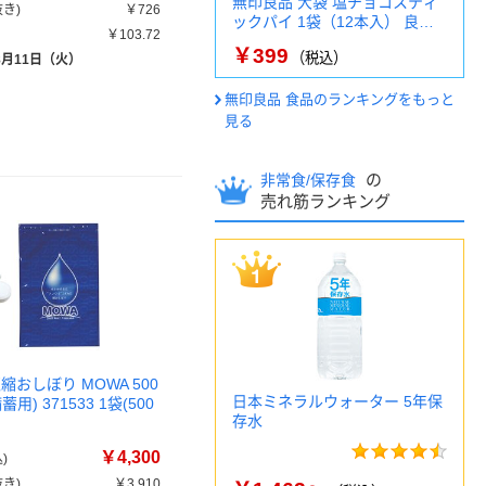
無印良品 大袋 塩チョコスティ
き)
￥726
ックパイ 1袋（12本入） 良…
￥103.72
￥399
（税込）
8月11日（火）
無印良品 食品のランキングをもっと
見る
の
非常食/保存食
売れ筋ランキング
縮おしぼり MOWA 500
日本ミネラルウォーター 5年保
用) 371533 1袋(500
存水
￥4,300
)
き)
￥3,910