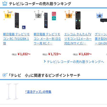
テレビ/レコーダーの売れ筋ランキング
朝日電器 テレビリモ
朝日電器 テレビリモ
エレコム かんたんTV
グリーン
コン RC-TV102BK 1
コン メーカー別 日立
リモコン/12メーカー
置き型D
個
ウー用 RC-T…
対応/Mサイズ/…
ー GH-D
￥1,032～
￥1,723～
￥1,620～
（税込）
（税込）
（税込）
テレビ/レコーダーの売れ筋ランキングへ
「テレビ 小」に関連するピンポイントサーチ
「温活グッズ」の特集