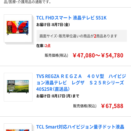
品/医療・介護用品の通販です。
TCL FHDスマート 液晶テレビ S51K
お届け日：8月7日（金）
2
画面サイズ・販売単位違いの商品が
商品あります
在庫：
2点
￥47,080～￥54,780
販売価格(税込)
TVS REGZA ＲＥＧＺＡ ４０Ｖ型 ハイビジ
ョン液晶テレビ レグザ Ｓ２５Ｒシリーズ
40S25R（直送品）
お届け日：8月17日（月）まで
￥67,588
販売価格(税込)
TCL Smart対応ハイビジョン量子ドット液晶