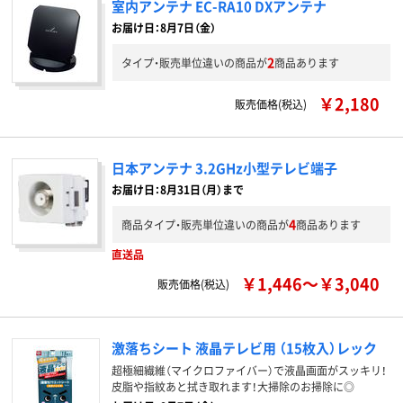
室内アンテナ EC-RA10 DXアンテナ
お届け日：8月7日（金）
2
タイプ・販売単位違いの商品が
商品あります
￥2,180
販売価格(税込)
日本アンテナ 3.2GHz小型テレビ端子
お届け日：8月31日（月）まで
4
商品タイプ・販売単位違いの商品が
商品あります
直送品
￥1,446～￥3,040
販売価格(税込)
激落ちシート 液晶テレビ用 （15枚入）レック
超極細繊維（マイクロファイバー）で液晶画面がスッキリ！
皮脂や指紋あと拭き取れます！大掃除のお掃除に◎