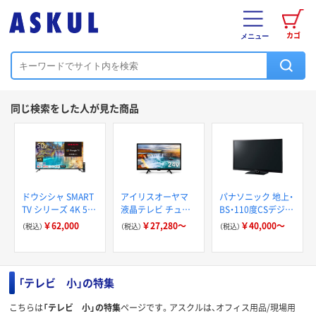
カゴ
メニュー
同じ検索をした人が見た商品
ドウシシャ SMART
アイリスオーヤマ
パナソニック 地上・
TV シリーズ 4K 50V
液晶テレビ チュー
BS・110度CSデジタ
型液晶テレビ
ナー内蔵 ハイビジ
ルハイビジョン液晶
￥62,000
￥27,280～
￥40,000～
（税込）
（税込）
（税込）
OLS50RD10 1台
ョン Wチューナー
テレビ
LUCA 2K
「テレビ 小」の特集
こちらは
「テレビ 小」の特集
ページです。アスクルは、オフィス用品/現場用