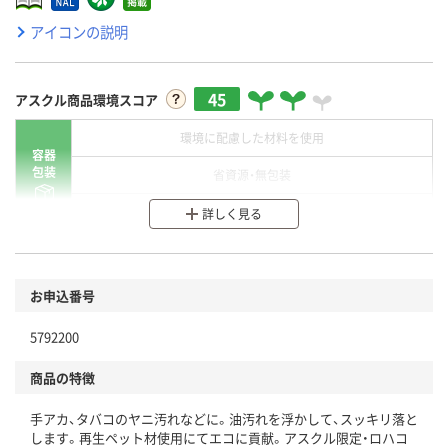
アイコンの説明
45
アスクル商品環境スコア
環境に配慮した材料を使用
容器
包装
省資源・無包装
分別・リサイクルしやすい設計
詳しく見る
環境に配慮した材料を使用
商品
お申込番号
本体
省資源・省エネ・節水
5792200
分別・リサイクルしやすい設計
商品の特徴
独自の回収スキームがある
仕組
手アカ、タバコのヤニ汚れなどに。油汚れを浮かして、スッキリ落と
アスクルで資源循環している
します。再生ペット材使用にてエコに貢献。アスクル限定・ロハコ