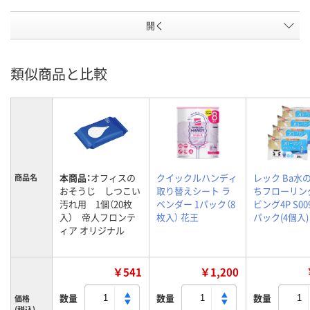
開く
類似商品と比較
本商品：
オフィスの
クイックルハンディ
レック Ba水
商品名
おそうじ しつこい
取り替えシート ラ
ちフローリン
汚れ用 1個（20枚
ベンダー 1パック（8
ビング4P S009
入） 帝人フロンテ
枚入） 花王
パック(4個入)
ィア オリジナル
￥541
￥1,200
数量
数量
数量
価格
(税込)