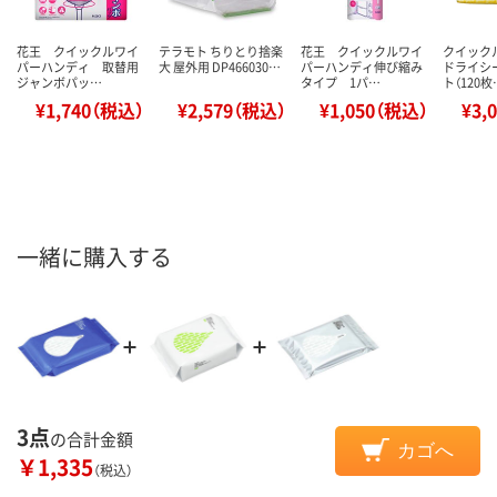
花王 クイックルワイ
テラモト ちりとり捨楽
花王 クイックルワイ
クイック
パーハンディ 取替用
大 屋外用 DP466030…
パーハンディ伸び縮み
ドライシ
ジャンボパッ…
タイプ 1パ…
ト（120枚
¥1,740（税込）
¥2,579（税込）
¥1,050（税込）
¥3,
一緒に購入する
3点
の合計金額
カゴへ
￥1,335
（税込）