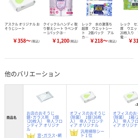
アスクル オリジナル お
クイックルハンディ 取
レック 水の激落ち
レック セ
そうじシート
り替えシート ラベンダ
超厚 ウエットシー
厚 ウエ
ー 1パック（8…
ト 2個パック アル
20枚入り
カ…
電…
￥358～
￥1,200
￥218～
￥3
（税込）
（税込）
（税込）
他のバリエーション
お店のおそうじ
オフィスのおそうじ
オフィスのお
鏡・ガラス用 1個
（除菌） 1個（36枚
（除菌） 1箱（
商品名
（20枚入） 帝人フロ
入） 帝人フロンテ
入） 帝人フ
ンティア オリジナ
ィア オリジナル
ィア オリジ
ル
汎用掃除シー
窓・ガラス・網
ト 1 位