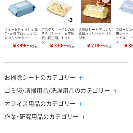
ウェットティッシュ 厚
アスクル トイレのお
お掃除シート アルカリ
フローリン
手・大判 アロエエキス
そうじシート 大王製
電解水クリーナー オリ
用シート 
入 オリジナルウ…
紙共同企画 トイレ
ジナル
サイズ ド
ク…
ェ…
￥499～
￥330～
￥278～
￥3
（税込）
（税込）
（税込）
お掃除シートのカテゴリー
ゴミ袋/清掃用品/洗濯用品のカテゴリー
オフィス用品のカテゴリー
作業・研究用品のカテゴリー