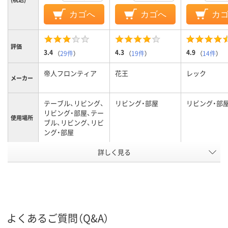
カゴへ
カゴへ
カ
評価
3.4
4.3
4.9
（
29件
）
（
19件
）
（
14件
）
帝人フロンティア
花王
レック
メーカー
テーブル、リビング、
リビング・部屋
リビング・部
リビング・部屋、テー
使用場所
ブル、リビング、リビ
ング・部屋
詳しく見る
不織布(超極細分割
繊維80%、再生ポリ
材質
エステル20%)、不織
布
アスクル
商品環境
45
10
よくあるご質問（Q&A）
スコア