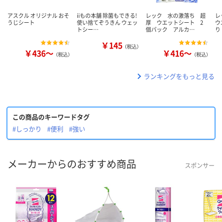
アスクル オリジナル おそ
iiもの本舗 除菌もできる!
レック 水の激落ち 超
レ
うじシート
使い捨てぞうきん ウェッ
厚 ウエットシート 2
ウ
トシー…
個パック アルカ…
り
￥145
（税込）
￥436～
￥416～
（税込）
（税込）
ランキングをもっと見る
この商品のキーワードタグ
#しっかり
#便利
#強い
メーカーからのおすすめ商品
スポンサー