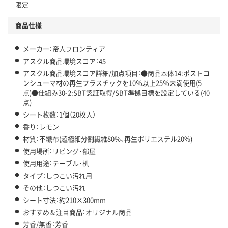
限定
温室効果ガスなどの削減
商品仕様
この商品の環境配慮ポイントです。下記商品詳細「
アスクル商品環境スコア詳細／加点項目
」で確認できます。
メーカー：帝人フロンティア
アスクル商品環境スコア：45
アスクル商品環境スコア詳細/加点項目：●商品本体14:ポストコ
ンシューマ材の再生プラスチックを10％以上25％未満使用(5
点)●仕組み30-2:SBT認証取得/SBT準拠目標を設定している(40
点)
シート枚数：1個（20枚入）
香り：レモン
材質：不織布(超極細分割繊維80%、再生ポリエステル20%)
使用場所：リビング・部屋
使用用途：テーブル・机
タイプ：しつこい汚れ用
その他：しつこい汚れ
シート寸法：約210×300mm
おすすめ＆注目商品：オリジナル商品
芳香/無香：芳香