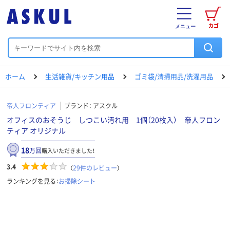
カゴ
メニュー
ホーム
生活雑貨/キッチン用品
ゴミ袋/清掃用品/洗濯用品
帝人フロンティア
ブランド：
アスクル
オフィスのおそうじ しつこい汚れ用 1個（20枚入） 帝人フロン
ティア オリジナル
18
万回
購入いただきました！
3.4
（
29
件のレビュー
）
ランキングを見る：
お掃除シート