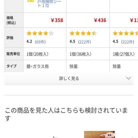
戸用掃除シー
ト 1 位
価格
￥358
￥436
￥11
(税込)
評価
4.2
4.5
4.5
（
69件
）
（
222件
）
（
222件
）
1個（20枚入）
1個（36枚入）
1箱（27個入）
販売単位
鏡・ガラス用
除菌
除菌
タイプ
お申込番
詳しく見る
5792219
3461772
1186355
号
あり
あり
あり
在庫
8月9日（日）
8月9日（日）
8月9日（日）
お届け日
この商品を見た人はこちらも検討されていま
す
数量
数量
数量
カゴへ
カゴへ
カ