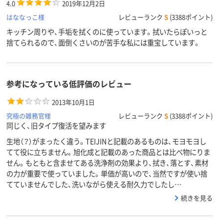
4.0
2019年12月2日
はななっこ様
レビューランク
S
(3388ポイント)
キッチン周りや、手垢を拭くのに使っています。拭いたらぽいっと
捨てられるので、面倒くさいのが苦手な私には重宝しています。
参考になっている低評価のレビュー
2013年10月1日
究極の雑務官様
レビューランク
S
(3388ポイント)
同じく、旧タイプ復活を望みます
生地（？）がまったく違う。TEIJINと記載のあるものは、モヨモヨし
てて役に立ちません。旭化成と記載のあった商品とは比べ物にりま
せん。もともと含ませてある洗浄剤の効果より、拭き、落とす、素材
の力が重要で使っていました。単価が高いので、当然ですが使い捨
てていませんでした、洗いながら使える耐久力でしたし…
続きを見る