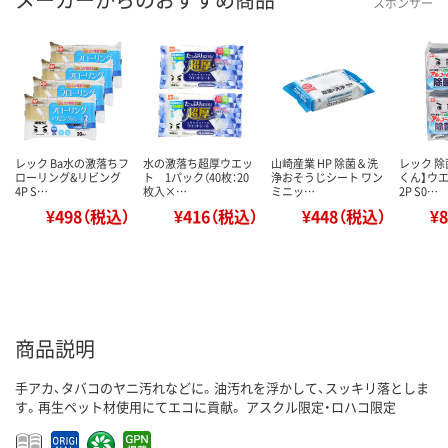
スポンサー
レック Ba水の激落ちフ
水の激落ち超厚ウエッ
山崎産業 HP 除菌＆洗
レック 除
ローリング&リビング
ト 1パック（40枚：20
浄おそうじシート ワン
くん】ウ
4P S…
枚入×…
ミニッ…
2P S0…
¥498（税込）
¥416（税込）
¥448（税込）
¥
商品説明
手アカ、タバコのヤニ汚れなどに。油汚れを浮かして、スッキリ落としま
す。再生ペット材使用にてエコに貢献。 アスクル限定・ロハコ限定